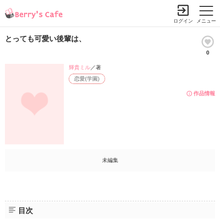
ログイン
メニュー
とっても可愛い後輩は、
0
輝貴ミル
／著
恋愛(学園)
作品情報
未編集
目次