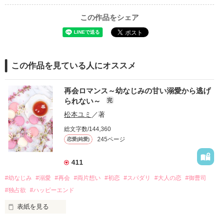
この作品をシェア
この作品を見ている人にオススメ
再会ロマンス～幼なじみの甘い溺愛から逃げ
られない～
完
松本ユミ
／著
総文字数/144,360
245ページ
恋愛(純愛)
411
#幼なじみ
#溺愛
#再会
#両片想い
#初恋
#スパダリ
#大人の恋
#御曹司
#独占欲
#ハッピーエンド
表紙を見る