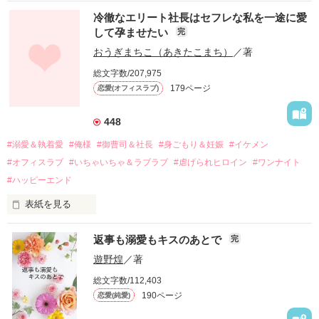
冷徹なエリート社長はセフレな私を一途に愛
して孕ませたい
完
幼なじみの哲平に淡い恋心を抱いていた美桜。

おうぎまちこ（あきたこまち）
／著
しかし、ある出来事をきっかけに二人の関係は壊れてしまう。

総文字数/207,975
関係修復もできないまま、美桜は両親の離婚によって

179ページ
恋愛(オフィスラブ)
引っ越すことになり、哲平とも離れ離れになった。

それから約十二年後。

448
過去の傷から、二度と会いたくないと思っていた哲平に

#溺愛＆執着愛
#俺様
#御曹司＆社長
#身ごもり＆妊娠
#イケメン
運命のような再会を果たす。

#オフィスラブ
#いちゃいちゃ＆ラブラブ
#虐げられヒロイン
#ワンナイト
そして、ひょんなことから

#ハッピーエンド
酔った勢いで一夜を共にしてしまった。

表紙を見る
さらに、美桜が初めてだと知った哲平は

『責任をとる、結婚しよう』と真っ直ぐに告げてきた。

　おかしな噂を流されて前の職場でうまくいかなかった梅田美
戸惑う美桜とは裏腹に、好きという気持ちを隠すことなく

返事も溺愛もキスのあとで
完
桜は、海外で傷心旅行をしていたところ、日本人美青年と出会
甘やかしてくる。

い、酒の勢いもあり一夜限りの関係となる。

遊野煌
／著
　帰国後、美桜は新しい職場でワンナイトした美青年と再会。
そんなある日、哲平は美桜がストーカー被害に

総文字数/112,403
なんと彼の正体は、とある財閥御曹司にも関わらず、一族を離
遭っていることを知る。

190ページ
恋愛(純愛)
れて起業した新進気鋭の実業家、社内でも冷徹だと評判な社長
美桜を守るため、哲平は同居を提案してきて――。

――御影恭司その人だったのだ――！
