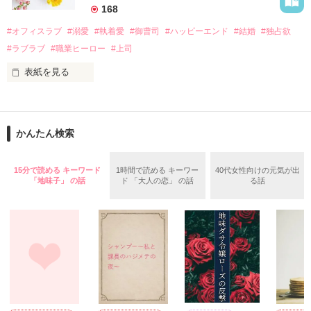
　なぜか恭司から飼い猫の世話係を命じられた美桜は、猫の世
168
話を口実にしばしば呼び出された上、二人はいわゆる身体だけ
夏木美桜(なつきみお)

#オフィスラブ
#溺愛
#執着愛
#御曹司
#ハッピーエンド
#結婚
#独占欲
✕

#ラブラブ
#職業ヒーロー
#上司
鳴海哲平 (なるみてっぺい)

表紙を見る
作品を読む
止まっていたはずの二人の時間が、再び動き出す。

舞川雛子（26）は大手お菓子メーカー、三日月製菓コーポレー
再会から始まる、溺愛ラブ。

ションの企画戦略室で働いている。

また雛子には2年前から付き合いはじめ、半年前から同棲を始
2026.6.5～2026.7.25

かんたん検索
めた、同期で恋人の石垣守（26）がいるのだが、後輩の姫原由
羅（24）との浮気が発覚した上、いつのまにか元カノにされて
いた。

15分で読める キーワード
1時間で読める キーワー
40代女性向けの元気が出
守と由羅から『便利屋雛子』と馬鹿にされ、一人こっそり泣い
「地味子」 の話
ド 「大人の恋」 の話
る話
＊以前、公開していた話の改稿版です＊

ていた雛子に、企画戦略室の上司である雪瀬鷹哉（29）が
『──俺と結婚してくれないか』といきなりプロポーズをしてき
た上、同居まで提案してきて──？

鷹哉『宜しくな、俺の雛子』🦅

雛子『俺の……ひぃ、雛子？！！！』🐥

作品を読む
シゴデキで冷徹な上司が見せる素顔は、なぜか想像以上に甘く
て……🐥💓🦅
