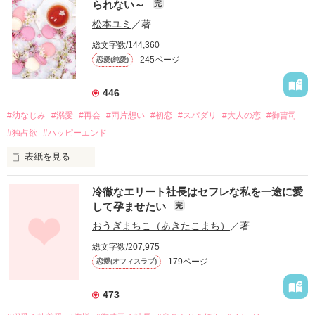
られない～
完
松本ユミ
／著
総文字数/144,360
245ページ
恋愛(純愛)
446
#幼なじみ
#溺愛
#再会
#両片想い
#初恋
#スパダリ
#大人の恋
#御曹司
#独占欲
#ハッピーエンド
表紙を見る
冷徹なエリート社長はセフレな私を一途に愛
して孕ませたい
完
幼なじみの哲平に淡い恋心を抱いていた美桜。

おうぎまちこ（あきたこまち）
／著
しかし、ある出来事をきっかけに二人の関係は壊れてしまう。

総文字数/207,975
関係修復もできないまま、美桜は両親の離婚によって

179ページ
恋愛(オフィスラブ)
引っ越すことになり、哲平とも離れ離れになった。

それから約十二年後。

473