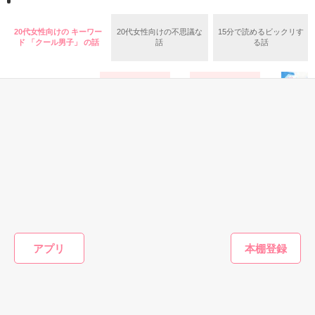
羅（24）との浮気が発覚した上、いつのまにか元カノにされて
いた。

20代女性向けの キーワー
20代女性向けの不思議な
15分で読めるビックリす
守と由羅から『便利屋雛子』と馬鹿にされ、一人こっそり泣い
ド 「クール男子」 の話
話
る話
＊以前、公開していた話の改稿版です＊

ていた雛子に、企画戦略室の上司である雪瀬鷹哉（29）が
『──俺と結婚してくれないか』といきなりプロポーズをしてき
た上、同居まで提案してきて──？

鷹哉『宜しくな、俺の雛子』🦅

雛子『俺の……ひぃ、雛子？！！！』🐥

作品を読む
シゴデキで冷徹な上司が見せる素顔は、なぜか想像以上に甘く
て……🐥💓🦅

恋愛(純愛)
恋愛(純愛)
恋愛(学園)
恋愛(純愛)
飛鳥くんはクール
クール王子ととろ
意地悪な幼なじみ
はちみつ
ﾟ
※表紙も作中使用の画像も全てフリー素材です。

なんかじゃない
ける溺甘♡同居
が冷たい理由
｡ﾟ 
※執筆期間2026.6.3〜7.20完結です。　

小春りん（
｡
☆*ココロ／著
雨乃めこ／著
凛凰／著
／著
※他サイトさんにて恋愛トレンド1位でした〜良かったら読ん
｡
で頂けると嬉しいです。
アプリ
もっと見る
作品を読む
かんたん検索の条件を変える