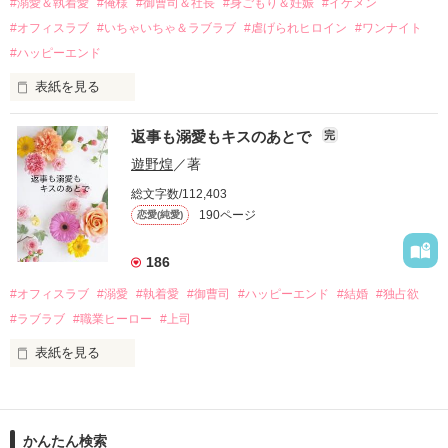
過去の傷から、二度と会いたくないと思っていた哲平に

#溺愛＆執着愛
#俺様
#御曹司＆社長
#身ごもり＆妊娠
#イケメン
運命のような再会を果たす。

#オフィスラブ
#いちゃいちゃ＆ラブラブ
#虐げられヒロイン
#ワンナイト
そして、ひょんなことから

#ハッピーエンド
酔った勢いで一夜を共にしてしまった。

表紙を見る
さらに、美桜が初めてだと知った哲平は

『責任をとる、結婚しよう』と真っ直ぐに告げてきた。

　おかしな噂を流されて前の職場でうまくいかなかった梅田美
戸惑う美桜とは裏腹に、好きという気持ちを隠すことなく

返事も溺愛もキスのあとで
完
桜は、海外で傷心旅行をしていたところ、日本人美青年と出会
甘やかしてくる。

い、酒の勢いもあり一夜限りの関係となる。

遊野煌
／著
　帰国後、美桜は新しい職場でワンナイトした美青年と再会。
そんなある日、哲平は美桜がストーカー被害に

総文字数/112,403
なんと彼の正体は、とある財閥御曹司にも関わらず、一族を離
遭っていることを知る。

190ページ
恋愛(純愛)
れて起業した新進気鋭の実業家、社内でも冷徹だと評判な社長
美桜を守るため、哲平は同居を提案してきて――。

――御影恭司その人だったのだ――！

　なぜか恭司から飼い猫の世話係を命じられた美桜は、猫の世
186
話を口実にしばしば呼び出された上、二人はいわゆる身体だけ
夏木美桜(なつきみお)

#オフィスラブ
#溺愛
#執着愛
#御曹司
#ハッピーエンド
#結婚
#独占欲
✕

#ラブラブ
#職業ヒーロー
#上司
鳴海哲平 (なるみてっぺい)

表紙を見る
作品を読む
止まっていたはずの二人の時間が、再び動き出す。

舞川雛子（26）は大手お菓子メーカー、三日月製菓コーポレー
再会から始まる、溺愛ラブ。

ションの企画戦略室で働いている。

また雛子には2年前から付き合いはじめ、半年前から同棲を始
2026.6.5～2026.7.25

かんたん検索
めた、同期で恋人の石垣守（26）がいるのだが、後輩の姫原由