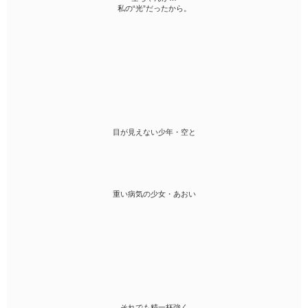
私の“光”だったから。
目が見えない少年・空と
重い病気の少女・あおい
それでも精一杯強く