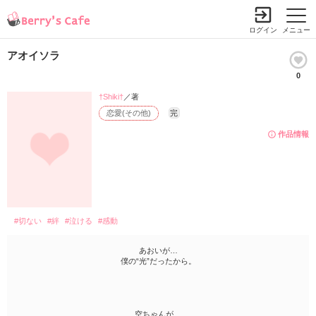
ログイン
メニュー
アオイソラ
0
†Shiki†
／著
恋愛(その他)
完
作品情報
#切ない
#絆
#泣ける
#感動
あおいが…
僕の“光”だったから。
空ちゃんが…