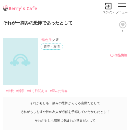
ログイン
メニュー
それが一摘みの恐怖であったとして
1
*緋色月*
／著
青春・友情
作品情報
#学校
#哲学
#軽く戦闘あり
#歪んだ青春
それがもしも一摘みの恐怖からくる言動だとして
それがもしも彼や彼の友人が必然を予感していたからだとして
それがもしも暗闇に包まれた世界だとして