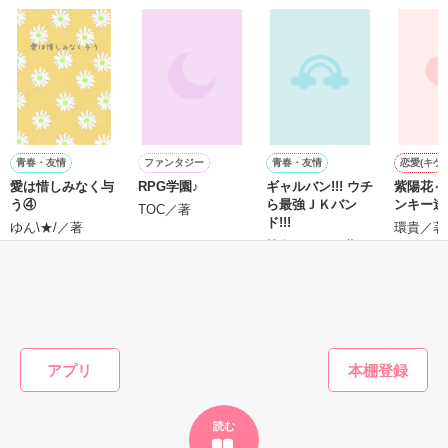
と恋のおまじないの話。

泣き方も、笑い方も、助けの求め方も、何も知らなかった。

※表紙はフリー素材です。コンテスト用に既存作を改稿しまし
でもみんなが教えてくれた。

た。
青春・友情
ファンタジー
青春・友情
恋愛(キケ
作品を読む
愛は惜しみなく与
RPG学園♪
ギャルバン!!! ウチ
紫陽花～
『"愛してるよ"』

う④
ら最強ＪＫバン
ンキー達
TOC／著
ド!!!
ゆん\★/／著
環貴／著
椎名ニーオ／著
感動のラスト──

もっと見る
かんたん検索の条件を変える
アプリ
野いちご

読む
ジャンル別 最高1位！
