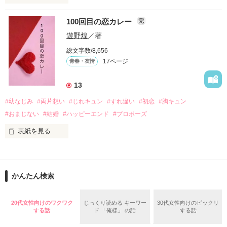
　　　　　　〜青春群像劇〜

100回目の恋カレー
完
｢全部あんたのせいよ｣

『──のせいじゃないよ』

遊野煌
／著
総文字数/8,656
17ページ
青春・友情
｢なんであんたが生きてんのよ｣

作品を読む
『生きていてくれてありがとう』

13
#幼なじみ
#両片想い
#じれキュン
#すれ違い
#初恋
#胸キュン
｢あんたなんか産まなきゃ良かった｣

『産まれてきてくれてありがとう』

#おまじない
#結婚
#ハッピーエンド
#プロポーズ
表紙を見る
｢あんたさえ居なければ·····｣

『ねぇ、恋カレーって知ってる？』

『──が居てくれたから俺たちは·····』

──『ん？　恋カレー？』

かんたん検索
『うん。恋カレーを100回たべたら、好きな人が自分のこと好
きになっちゃうんだって』

両親から虐待を受け感情を知らない女の子と

20代女性向けのワクワク
じっくり読める キーワー
30代女性向けのビックリ
する話
ド 「俺様」 の話
する話
これは好きなアイツに好きだよって言えない、臆病な私の初恋
その女の子に感情を教える極道達との物語。
