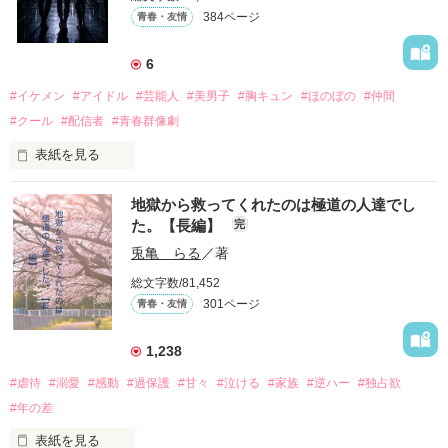
384ページ
青春・友情
6
#イケメン
#アイドル
#芸能人
#美男子
#胸キュン
#ほのぼの
#仲間
#クール
#配信者
#青春群像劇
表紙を見る
推しは画面の向こうにいるはずだったのに、仕事先で毎日会っ
地獄から救ってくれたのは極道の人達でし
ています。

た。【長編】
完
不器用でも努力を諦めない赤。

兎亀 らる
／著
無口で頼れる黒。

総文字数/81,452
天才肌で笑顔が眩しい白。

301ページ
青春・友情
三人の姿に勇気をもらい、「私も一歩踏み出してみたい」と思
えるようになった。

1,238
#虐待
#溺愛
#感動
#過保護
#甘々
#泣ける
#家族
#逆ハー
#独占欲
#年の差
　　　恋、友情、夢、そして成長。

　　　　笑って、ときどき泣ける。

表紙を見る