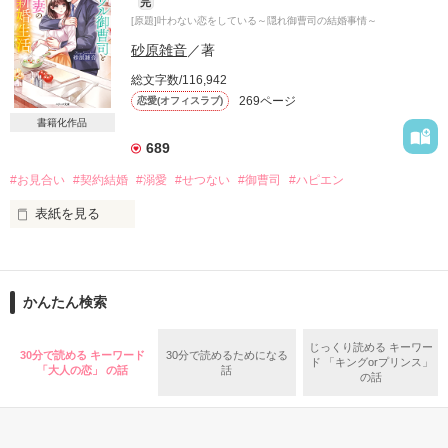
完
人は恋に破れても死なないけれど

[原題]叶わない恋をしている～隠れ御曹司の結婚事情～
「俺は今でも文香が好きだ。

君がほかの男を愛していてもいい

砂原雑音
／著
「お前。俺が死んだら、泣いてくれる？」

そばにいさせてくれないか」

総文字数/116,942
269ページ
恋愛(オフィスラブ)
彼は実に魅力的な眼差しで私を誘惑する

偶然の再会から

書籍化作品
誠実な彼の情熱的な求愛に

689
閉じ込めていた想いがあふれて止まらなくなる

#お見合い
#契約結婚
#溺愛
#せつない
#御曹司
#ハピエン
断言しよう

表紙を見る
この子の父親が

この世で一番美しいのは

あなただって

交際日数ゼロ

誘惑者である「悪魔」だと

知られるわけにはいかないのに…

もちろんデート回数もゼロ

甘い感情なんてもちろんゼロ％です

かんたん検索
。・゜★・。・。☆・゜・。・゜゜・。

･｡*・.+･｡*・.+･｡*・.+

トリプルゼロスタートで夫婦になりました

じっくり読める キーワー
臆病な女と一途な男と

30分で読める キーワード
30分で読めるためになる
ド 「キングorプリンス」
そして無邪気な女の子が

「大人の恋」 の話
話
の話
熱を秘めた御曹司

ところがどうして

×

家族になるまでの物語

あなたの隣は居心地がいい

傷を抱えたＯＬ
