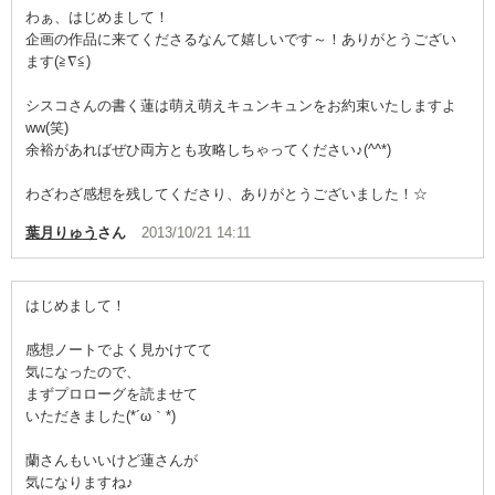
わぁ、はじめまして！
企画の作品に来てくださるなんて嬉しいです～！ありがとうござい
ます(≧∇≦)
シスコさんの書く蓮は萌え萌えキュンキュンをお約束いたしますよ
ww(笑)
余裕があればぜひ両方とも攻略しちゃってください♪(^^*)
わざわざ感想を残してくださり、ありがとうございました！☆
葉月りゅう
さん
2013/10/21 14:11
はじめまして！
感想ノートでよく見かけてて
気になったので、
まずプロローグを読ませて
いただきました(*´ω｀*)
蘭さんもいいけど蓮さんが
気になりますね♪