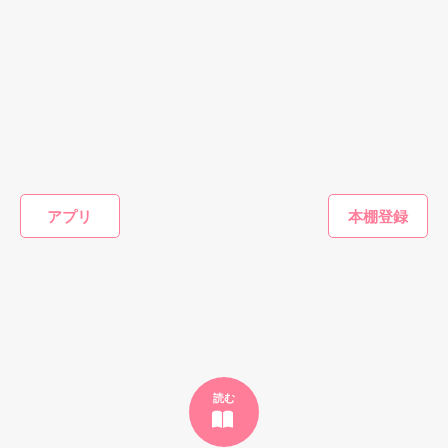
bitter&sweetなラブストーリー

ー五年越しのウェディングー

隠れ御曹司

×

しがない営業アシスタント

･｡*・.+･｡*・.+･｡*・.+

゜・。・。・゜☆・。・。★ ・。。・゜

恋愛(オフィスラブ)
恋愛(純愛)
恋愛(オフィスラブ)
恋愛(純愛)
身の程知らずの恋をした

作品を読む
拗らせ女の同期へ
愛しいひと――
黒澤主任の甘いイ
23時の
守れもしないのに、手を伸ばした

の秘めたる一途な
く ち な し身
ジワル
冒険
想い
代わりの恋（番外
花月七瀬／著
遊野煌／
ふたりの恋が実るまで

編）
松本ユミ／著
光月海愛（光月ミ
作品を読む
アプリ
ア）／著
もっと見る
作品を読む
かんたん検索の条件を変える
読む