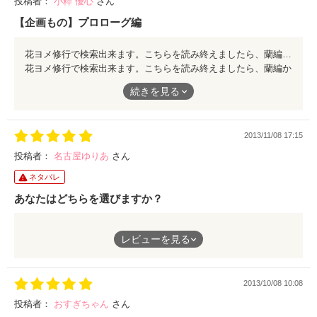
投稿者：
小粋 優心
さん
【企画もの】プロローグ編
花ヨメ修行で検索出来ます。こちらを読み終えましたら、蘭編か蓮編に移動してください。 途中、通過イベが発生します。また蘭編か蓮編を選択してください。 オールクリアをオススメします。より一層、りゅう様シスコ様の遊び心の凄さを実感出来ると思います。 激甘、ピリ辛、攻略してみてください。
花ヨメ修行で検索出来ます。こちらを読み終えましたら、蘭編か
蓮編に移動してください。
続きを見る
途中、通過イベが発生します。また蘭編か蓮編を選択してくださ
い。
オールクリアをオススメします。より一層、りゅう様シスコ様の
2013/11/08 17:15
遊び心の凄さを実感出来ると思います。
激甘、ピリ辛、攻略してみてください。
投稿者：
名古屋ゆりあ
さん
ネタバレ
あなたはどちらを選びますか？
結婚相手は、何と双子だった！？
レビューを見る
俺様な彼と優しいか彼
2013/10/08 10:08
あなたはどちらを選びますか？
投稿者：
おすぎちゃん
さん
花嫁修業の始まり～♪