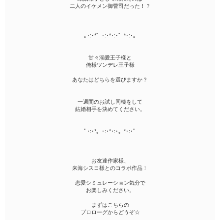
二人のイケメン御曹司だった！？
｡･:･*゜･:･*･:･゜*･:･｡
甘々溺愛王子様と
俺様ツンデレ王子様
あなたはどちらを選びますか？
一週間のお試し同棲をして
結婚相手を決めてください。
ﾟ･:･*。･:･*･:･。*･:･ﾟ
お友達作家様、
来海シスコ様とのコラボ作品！
恋愛シミュレーション気分で
お楽しみください。
まずはこちらの
プロローグからどうぞ☆