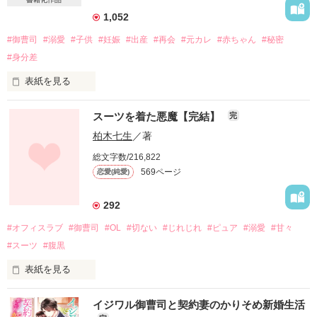
1,052
#御曹司
#溺愛
#子供
#妊娠
#出産
#再会
#元カレ
#赤ちゃん
#秘密
#身分差
表紙を見る
五年前

スーツを着た悪魔【完結】
完
私から別れを告げた恋人は

王子様のようなとても素敵な人だった

柏木七生
／著
総文字数/216,822
569ページ
恋愛(純愛)
愛していたけど、別れるしかなかった

彼と私は住む世界が違うんだから

292
#オフィスラブ
#御曹司
#OL
#切ない
#じれじれ
#ピュア
#溺愛
#甘々
そう自分に言い聞かせ

内緒で産んだ彼の子を

#スーツ
#腹黒
ひとりで育てて行こうと思っていた

表紙を見る
それなのに

イジワル御曹司と契約妻のかりそめ新婚生活