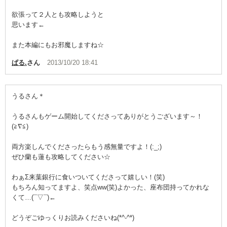
欲張って２人とも攻略しようと
思います←
また本編にもお邪魔しますね☆
ぱる.
さん
2013/10/20 18:41
うるさん＊
うるさんもゲーム開始してくださってありがとうございます～！
(≧∇≦)
両方楽しんでくださったらもう感無量ですよ！(:_;)
ぜひ蘭も蓮も攻略してください☆
わぁΣ来葉銀行に食いついてくださって嬉しい！(笑)
もちろん知ってますよ、笑点ww(笑)よかった、座布団持ってかれな
くて…(¯▽¯)←
どうぞごゆっくりお読みくださいね(*^-^*)