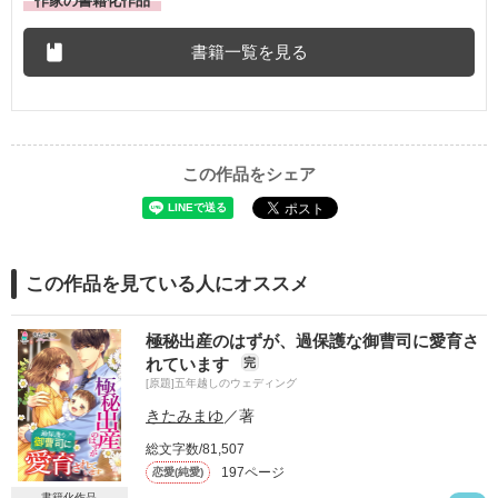
作家の書籍化作品
書籍一覧を見る
この作品をシェア
この作品を見ている人にオススメ
極秘出産のはずが、過保護な御曹司に愛育さ
れています
完
[原題]五年越しのウェディング
きたみまゆ
／著
総文字数/81,507
197ページ
恋愛(純愛)
書籍化作品