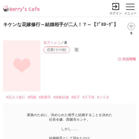
ログイン
メニュー
キケンな花嫁修行～結婚相手が二人！？～【ﾌﾟﾛﾛｰｸﾞ】
9
葉月りゅう
／著
恋愛(その他)
完
作品情報
#花ヨメ修行
#同棲
#御曹司
#政略結婚
#双子
#王子様
#コラボ
家族のために、決められた相手と結婚することを決めた
社長令嬢、西園寺カンナ。
しかし……
結婚相手として現れたのは