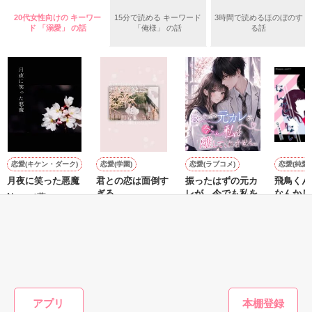
いた。

20代女性向けの キーワー
15分で読める キーワード
3時間で読めるほのぼのす
守と由羅から『便利屋雛子』と馬鹿にされ、一人こっそり泣い
ド 「溺愛」 の話
「俺様」 の話
る話
＊以前、公開していた話の改稿版です＊

ていた雛子に、企画戦略室の上司である雪瀬鷹哉（29）が
『──俺と結婚してくれないか』といきなりプロポーズをしてき
た上、同居まで提案してきて──？

鷹哉『宜しくな、俺の雛子』🦅

雛子『俺の……ひぃ、雛子？！！！』🐥

作品を読む
シゴデキで冷徹な上司が見せる素顔は、なぜか想像以上に甘く
て……🐥💓🦅

恋愛(キケン・ダーク)
恋愛(学園)
恋愛(ラブコメ)
恋愛(純愛)
月夜に笑った悪魔
君との恋は面倒す
振ったはずの元カ
飛鳥くん
※表紙も作中使用の画像も全てフリー素材です。

ぎる
レが、今でも私を
なんかじ
※執筆期間2026.6.3〜7.20完結です。　

Neno／著
離してくれませ
陽瀬 柚夏／著
☆*ココ
※他サイトさんにて恋愛トレンド1位でした〜良かったら読ん
ん。
白雪りん／著
で頂けると嬉しいです。
もっと見る
作品を読む
かんたん検索の条件を変える
アプリ