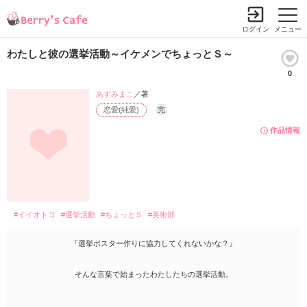
ログイン
メニュー
わたしと彼の選挙活動～イケメンでちょっとＳ～
0
あずみまこ
／著
恋愛(純愛)
完
作品情報
#イイオトコ
#選挙活動
#ちょっとＳ
#美術部
『選挙ポスター作りに協力してくれないかな？』
そんな言葉で始まったわたしたちの選挙活動。