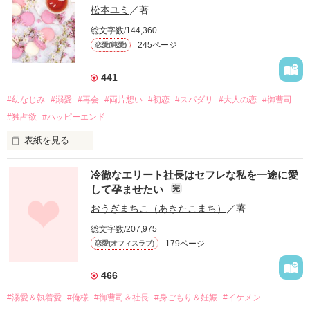
松本ユミ
／著
総文字数/144,360
245ページ
恋愛(純愛)
441
#幼なじみ
#溺愛
#再会
#両片想い
#初恋
#スパダリ
#大人の恋
#御曹司
#独占欲
#ハッピーエンド
表紙を見る
冷徹なエリート社長はセフレな私を一途に愛
して孕ませたい
完
幼なじみの哲平に淡い恋心を抱いていた美桜。

おうぎまちこ（あきたこまち）
／著
しかし、ある出来事をきっかけに二人の関係は壊れてしまう。

総文字数/207,975
関係修復もできないまま、美桜は両親の離婚によって

179ページ
恋愛(オフィスラブ)
引っ越すことになり、哲平とも離れ離れになった。

それから約十二年後。

466
過去の傷から、二度と会いたくないと思っていた哲平に

#溺愛＆執着愛
#俺様
#御曹司＆社長
#身ごもり＆妊娠
#イケメン