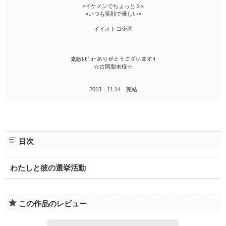
×イケメンでちょっとＳ×
×いつも笑顔で優しい×
イイオトコ企画
素敵ﾚﾋﾞｭｰありがとうございます!!
☆古岡梨未様☆
2013．11.14 完結
目次
わたしと彼の選挙活動
この作品のレビュー