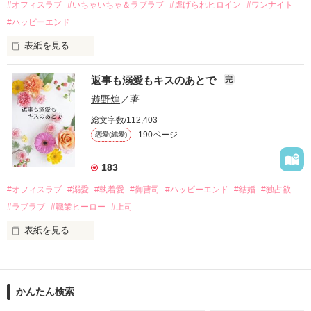
運命のような再会を果たす。

#オフィスラブ
#いちゃいちゃ＆ラブラブ
#虐げられヒロイン
#ワンナイト
そして、ひょんなことから

#ハッピーエンド
酔った勢いで一夜を共にしてしまった。

表紙を見る
さらに、美桜が初めてだと知った哲平は

『責任をとる、結婚しよう』と真っ直ぐに告げてきた。

　おかしな噂を流されて前の職場でうまくいかなかった梅田美
戸惑う美桜とは裏腹に、好きという気持ちを隠すことなく

返事も溺愛もキスのあとで
完
桜は、海外で傷心旅行をしていたところ、日本人美青年と出会
甘やかしてくる。

い、酒の勢いもあり一夜限りの関係となる。

遊野煌
／著
　帰国後、美桜は新しい職場でワンナイトした美青年と再会。
そんなある日、哲平は美桜がストーカー被害に

総文字数/112,403
なんと彼の正体は、とある財閥御曹司にも関わらず、一族を離
遭っていることを知る。

190ページ
恋愛(純愛)
れて起業した新進気鋭の実業家、社内でも冷徹だと評判な社長
美桜を守るため、哲平は同居を提案してきて――。

――御影恭司その人だったのだ――！

　なぜか恭司から飼い猫の世話係を命じられた美桜は、猫の世
183
話を口実にしばしば呼び出された上、二人はいわゆる身体だけ
夏木美桜(なつきみお)

#オフィスラブ
#溺愛
#執着愛
#御曹司
#ハッピーエンド
#結婚
#独占欲
✕

#ラブラブ
#職業ヒーロー
#上司
鳴海哲平 (なるみてっぺい)

表紙を見る
作品を読む
止まっていたはずの二人の時間が、再び動き出す。

舞川雛子（26）は大手お菓子メーカー、三日月製菓コーポレー
再会から始まる、溺愛ラブ。

ションの企画戦略室で働いている。

また雛子には2年前から付き合いはじめ、半年前から同棲を始
2026.6.5～2026.7.25

かんたん検索
めた、同期で恋人の石垣守（26）がいるのだが、後輩の姫原由
羅（24）との浮気が発覚した上、いつのまにか元カノにされて