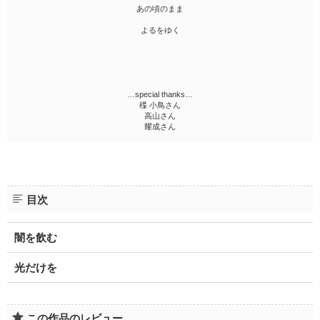
あの頃のまま
よるをゆく
…special thanks…
楪 小鳥さん
高山さん
耀成さん
目次
闇を飲む
光だけを
この作品のレビュー