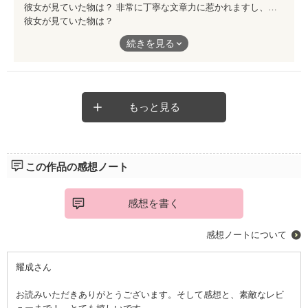
彼女が見ていた物は？ 非常に丁寧な文章力に惹かれますし、何か自分自身の体験とも重なります。 読む人によって変わるでしょうがとても良い作品です。 ここでは、異質かも知れないけど、この文章力にも注目して欲しいです。
君が見つめるその先に、
彼女が見ていた物は？
いったい何が写っているのだろうか？
続きを見る
非常に丁寧な文章力に惹かれますし、何か自分自身の体験とも重
なります。
*-*-*-*
子供から大人に変わっていく主人公達。
読む人によって変わるでしょうがとても良い作品です。
この世界に何を感じ、何を思うのか。
もっと見る
ここでは、異質かも知れないけど、この文章力にも注目して欲し
あの頃の気持ちを抱えながらも
いです。
また新たな明日を迎える。
この作品の感想ノート
明日にも、きっと、新たな感動を…
感想を書く
この作品の余韻を、ぜひ感じて頂きたい。
感想ノートについて
短編です。
耀成さん
ぜひ、ご一読を。
お読みいただきありがとうございます。そして感想と、素敵なレビ