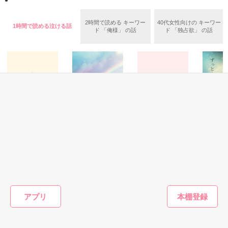
ユウは悲しく微笑む・・・・

2時間で読める キーワー
40代女性向けの キーワー
1時間で読める泣ける話
ド 「俺様」 の話
ド 「独占欲」 の話
不倫　教師との禁断の愛

悩み傷つき　精一杯愛した人

「俺なら　亜恋を

泣かせたりしないのに…」

愛斗はまっすぐ私を見る。

実用・エッセイ(その
恋愛(純愛)
恋愛(純愛)
恋愛(純愛)
他)
天才脳外科医〜こ
嘘つきなあなた
ずっと…
D i a r y
の手で彼女を最高
に、もう一度恋を
ユウと愛斗の間で

アミアン
に幸せにしたい〜
しますか？～冷た
井上 雨／著
揺れ動く　私は

い仮面の下の真実
あめあがりのにじ
柴田はつみ／著
～
／著
再び涙恋の魔法にかけられ

アプリ
運命の再会を選んだ………

もっと見る
ユウとの永遠の別れに向かって……

かんたん検索の条件を変える