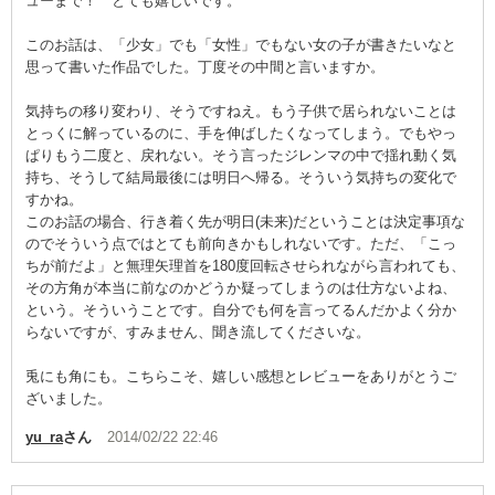
ューまで！ とても嬉しいです。
このお話は、「少女」でも「女性」でもない女の子が書きたいなと
思って書いた作品でした。丁度その中間と言いますか。
気持ちの移り変わり、そうですねえ。もう子供で居られないことは
とっくに解っているのに、手を伸ばしたくなってしまう。でもやっ
ぱりもう二度と、戻れない。そう言ったジレンマの中で揺れ動く気
持ち、そうして結局最後には明日へ帰る。そういう気持ちの変化で
すかね。
このお話の場合、行き着く先が明日(未来)だということは決定事項な
のでそういう点ではとても前向きかもしれないです。ただ、「こっ
ちが前だよ」と無理矢理首を180度回転させられながら言われても、
その方角が本当に前なのかどうか疑ってしまうのは仕方ないよね、
という。そういうことです。自分でも何を言ってるんだかよく分か
らないですが、すみません、聞き流してくださいな。
兎にも角にも。こちらこそ、嬉しい感想とレビューをありがとうご
ざいました。
yu_ra
さん
2014/02/22 22:46