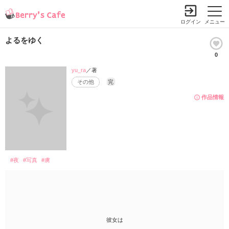
ログイン
メニュー
よるをゆく
0
yu_ra
／著
その他
完
作品情報
#夜
#写真
#虜
彼女は