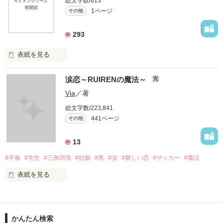
総文字数/613
1ページ
その他
293
表紙を見る
イケメンシリーズ相関図

涙恋～RUIRENの魔法～
完
第一弾から第十弾

Via
／著
総文字数/223,841
作品を読むのに役立てばと思います
441ページ
その他
13
作品を読む
#不倫
#先生
#三角関係
#妊娠
#死
#涙
#新しい恋
#サッカー
#魔法
表紙を見る
＝＝＝＝＝＝＝＝＝＝＝＝

「俺と出会ってから

かんたん検索
泣かせてばかりで…ゴメン…」
