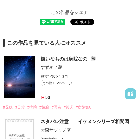
この作品をシェア
この作品を見ている人にオススメ
嫌いなものは病院なの
完
すずめ
／著
総文字数/31,071
23ページ
その他
53
#兄妹
#日常
#病院
#短編
#医者
#彼氏
#病院嫌い
ネタバレ注意 イケメンシリーズ相関図
大森サジャ
／著