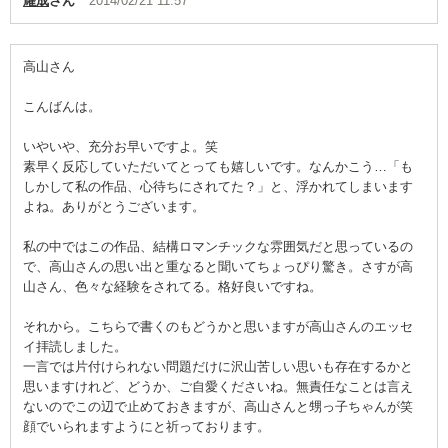
耀成
さん
2014/02/21 11:57
高山さん
こんばんは。
いやいや、充分お早いですよ。笑
素早く反応していただいてとっても嬉しいです。なんかこう…「も
しかして私の作品、心待ちにされてた？」と、浮かれてしまいます
よね。ありがとうございます。
私の中ではこの作品、結構ロマンチックな雰囲気だと思っているの
で、高山さんの思い出と重なると聞いてちょっぴり驚き。さすが高
山さん、色々な経験をされてる。格好良いですね。
それから。こちらで書くのもどうかと思いますが高山さんのエッセ
イ拝読しました。
一言では片付けられない問題だけに沢山苦しい思いも存在するかと
思いますけれど、どうか、ご自愛くださいね。無責任なことは言え
ないのでこの辺で止めておきますが、高山さんと甥っ子ちゃんが笑
顔でいられますようにと祈っております。