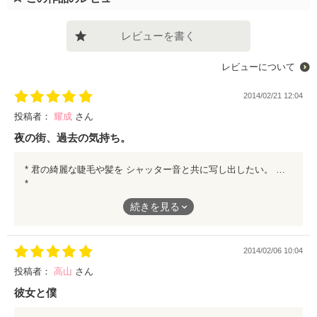
レビューを書く
レビューについて
2014/02/21 12:04
投稿者：
耀成
さん
夜の街、過去の気持ち。
* 君の綺麗な睫毛や髪を シャッター音と共に写し出したい。 夜のアーケードを楽しそうに そして自由に夜を舞う、君。 君が見つめるその先に、 いったい何が写っているのだろうか？ *-*-*-* 子供から大人に変わっていく主人公達。 この世界に何を感じ、何を思うのか。 あの頃の気持ちを抱えながらも また新たな明日を迎える。 明日にも、きっと、新たな感動を… この作品の余韻を、ぜひ感じて頂きたい。 短編です。 ぜひ、ご一読を。
*
君の綺麗な睫毛や髪を
続きを見る
シャッター音と共に写し出したい。
2014/02/06 10:04
夜のアーケードを楽しそうに
投稿者：
高山
さん
そして自由に夜を舞う、君。
彼女と僕