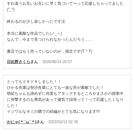
すれ違うお互いお互いに早く気づいてーって応援しちゃってました
(°_°)
終わるのが少し寂しかったです泣
本当に素敵な作品でした(ノ_＜)
なんで，今まで見つけられなかったんだろう……
書店ではもう売っていないのが，残念です(T ^ T)
日比野さくら
さん
2026/06/14 20:57
とってもドキドキしました！！
ひかる先輩は智沙先輩にとても一途な所が素敵でした！
萌絵ちゃんも諦めずに何度もアタックするところやまさかの授業中
に突撃するのも勇気があって健気で頑張って！って応援したくなり
した！
イジワルなキミの隣での続編がとても気になります!!!
かにゃ(＊¯ω¯＊)
さん
2022/02/13 02:36