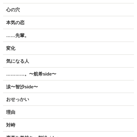
心の穴
本気の恋
……先輩。
変化
気になる人
…………。〜航希side〜
涙〜智沙side〜
おせっかい
理由
対峙