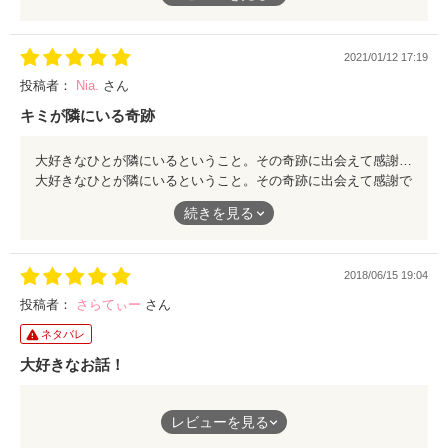
るんだよなぁーとか思ってたし、佐伯先輩も嫌な感じしかしなか
ったんですが、途中からなんかツンデレのイケメンじゃん、みた
いな、、、笑笑
2021/01/12 17:19
萌絵ちゃんと先輩結ばれてなんかこっちも嬉しくなったし、なん
か瀬名くんと近藤くんは悲しんだけど、2カップルちゃんとハッ
投稿者：
Nia.
さん
ピーエンドでほっとしました、笑
キミが隣にいる奇跡
最近読んだ中で最高に良かったです！！♡
大好きなひとが隣にいるということ。その奇跡に出会えて感謝でいっぱいです。ページを捲れば青春の輝きがぎゅっと凝縮された濃厚な時間がやって来ました。それぞれの立場に立つ度に胸の奥が焼けるような痛みを感じて、苦しくて仕方が無くて。片想いのしんどさ、素晴らしさ。その全てが『好きだから臆病になる。好きだからこそ失うのが怖くなる。』というフレーズに刻まれている気がしています。けれど読了後の今残ったのは甘酸っぱさとカタルシス。 人の心って本当に難しい。自分には絶対わからない。でも、相手だって私に対して同じことを感じている。だからこそ、自分に出来ることを精一杯する、不器用でも良いから言葉を真っすぐ伝える、思い切ってぶつかってみる。本作品からは、普段、見落としがちな大切なものを沢山教えてもらえたような気がしています。大好きなみんなが明日も笑って幸せでいてくれますように。素敵な作品をありがとうございました。
大好きなひとが隣にいるということ。その奇跡に出会えて感謝で
いっぱいです。ページを捲れば青春の輝きがぎゅっと凝縮された
続きを見る
濃厚な時間がやって来ました。それぞれの立場に立つ度に胸の奥
が焼けるような痛みを感じて、苦しくて仕方が無くて。片想いの
しんどさ、素晴らしさ。その全てが『好きだから臆病になる。好
2018/06/15 19:04
きだからこそ失うのが怖くなる。』というフレーズに刻まれてい
る気がしています。けれど読了後の今残ったのは甘酸っぱさとカ
投稿者：
さらてぃー
さん
タルシス。
ネタバレ
人の心って本当に難しい。自分には絶対わからない。でも、相手
だって私に対して同じことを感じている。だからこそ、自分に出
大好きなお話！
来ることを精一杯する、不器用でも良いから言葉を真っすぐ伝え
る、思い切ってぶつかってみる。本作品からは、普段、見落とし
萌絵ちゃんの行動がすごいと思う！
がちな大切なものを沢山教えてもらえたような気がしています。
レビューを見る
キュンとするし泣けました。
大好きなみんなが明日も笑って幸せでいてくれますように。素敵