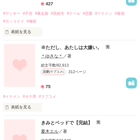
427
#ヤンキー
#不良
#暴走族
#高校生
#クール
#恋愛
#イケメン
#最強
#カッコイイ
#俺様
表紙を見る
※ただし、あたしは大嫌い。
完
＊ゆきな＊
／著
強くて堂々とした背中も

総文字数/92,913
312ページ
恋愛(ラブコメ)
75
何もかも包み込む大きな腕も

#イケメン
#モテ男
#ラブコメ
表紙を見る
きみとベッドで【完結】
完
色っぽくて無愛想な横顔も

夏木エル
／著