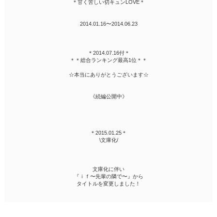
＊甘く苦しい切キュンLOVE＊
2014.01.16〜2014.06.23
＊2014.07.16付＊
＊＊総合ランキング最高1位＊＊
☆本当にありがとうございます☆
《続編公開中》
＊2015.01.25＊
\文庫化/
文庫化に伴い
『ｉｆ〜先輩の隣で〜』から
タイトルを変更しました！