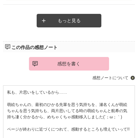
ハッピーエンドで良かったなと思いました(；＿；)♡
な作品をありがとうございました。
萌絵ちゃんと佐伯先輩のじれじれ？もすごい好きです！
もっと見る
この作品の感想ノート
感想を書く
感想ノートについて
私も、片思いをしているから……
萌絵ちゃんの、最初のひかる先輩を思う気持ちを、瀬名くんが萌絵
ちゃんを思う気持ちも、両片思いしてる時の萌絵ちゃんと航希の気
持ち凄く分かるから、めちゃくちゃ感動移入しました(´；ω；｀)
ページが終わりに近づくにつれて、感動するところも増えていって!!