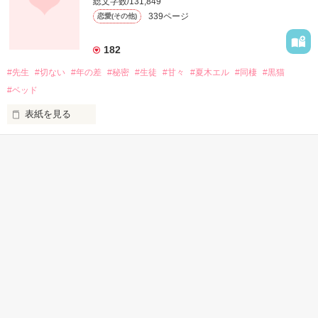
総文字数/131,849
339ページ
恋愛(その他)
異様にモテるこの男。

182
…――すべてが魅力的で魅惑的

#先生
#切ない
#年の差
#秘密
#生徒
#甘々
#夏木エル
#同棲
#黒猫
#ベッド
表紙を見る
「お前だけはお断り」

“風神”を背負うこの男は

かんたん検索
そうまるで

キスをするように

15分で読めるほのぼのす
じっくり読めるためにな
じっくり読める キーワー
「……俺を、信じろ。」

る話
る話
ド 「年の差」 の話
嘘にウソを重ね

※ただし、あたしは大嫌い。

甘く優しく

傷口をえぐって

私の耳元で
