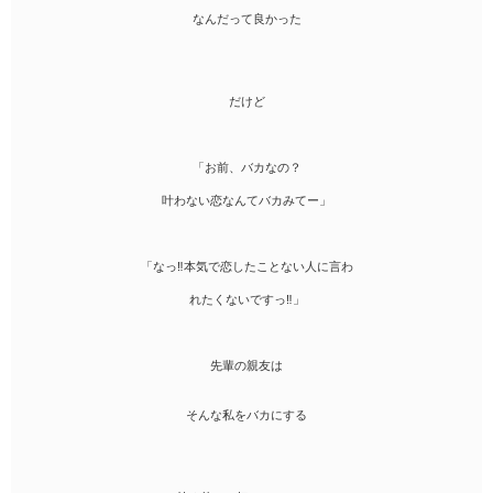
なんだって良かった
だけど
「お前、バカなの？
叶わない恋なんてバカみてー」
「なっ‼︎本気で恋したことない人に言わ
れたくないですっ‼︎」
先輩の親友は
そんな私をバカにする