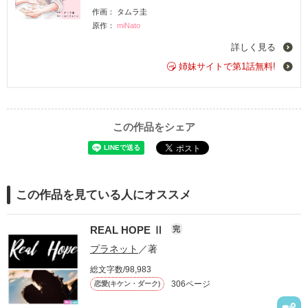
作画： タムラ圭
原作：
miNato
詳しく見る
姉妹サイトで第1話無料!
この作品をシェア
この作品を見ている人にオススメ
REAL HOPE Ⅱ
完
プラネット
／著
総文字数/98,983
306ページ
恋愛(キケン・ダーク)