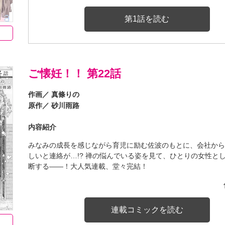
第1話を読む
ご懐妊！！ 第22話
作画／
真條りの
原作／
砂川雨路
内容紹介
みなみの成長を感じながら育児に励む佐波のもとに、会社か
しいと連絡が…!? 禅の悩んでいる姿を見て、ひとりの女性と
断する――！大人気連載、堂々完結！
連載コミックを読む