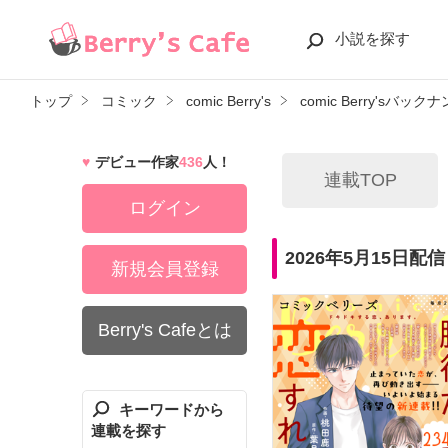
小説を探す
トップ
コミック
comic Berry's
comic Berry'sバック
デビュー作家
436
人！
連載TOP
ログイン
2026年5月15日配信
新規会員登録
Berry's Cafeとは
キーワードから
連載を探す