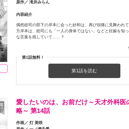
原作／
滝井みらん
内容紹介
偶然総司の部下の岸本に会った紗和は、再び頭痛に見舞われ
方岸本は、総司にも「一人の身体ではない」などと妊娠を知
な言葉を残していて……？
第1話無料！
第1話を読む
愛したいのは、お前だけ～天才外科医
略～ 第14話
作画／
灯 美咲
原作／
一ノ瀬千景