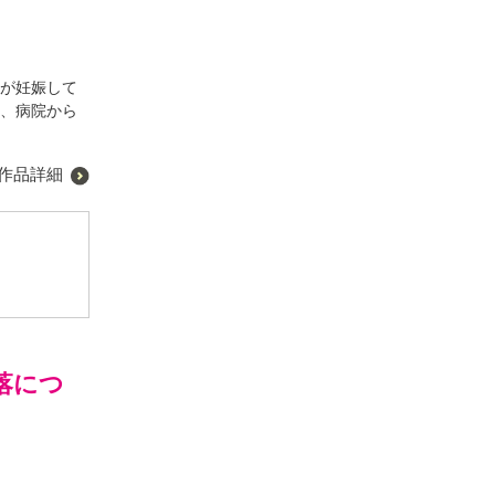
分が妊娠して
先、病院から
作品詳細
落につ