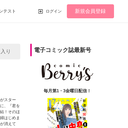
新規会員登録
ンテスト
ログイン
電子コミック誌最新号
に入り
毎月第1・3金曜日配信！
」がスター
らに、『君を
完結！そのほ
夫婦はじめま
恋が消えて