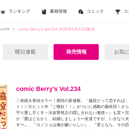
ランキング
書籍情報
コミック
コ
ナンバー
comic Berry's Vol.234 2026年5月15日配信
曜日連載
発売情報
お気
comic Berry's Vol.234
◇表紙＆巻頭カラー！期待の新連載、「脇役だって恋すれば
ト！◇大ヒット作『ご懐妊！！』がついに感動の最終回！さ
守り愛し尽くす～冷血警視正の隠しきれない激情～』も堂々
か『愛はともかく、結婚しましょう〜友達ですが、いきなり
す〜』、『カノジョは俺が嫌いらしい』、『君となら、その