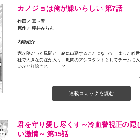
カノジョは俺が嫌いらしい 第7話
作画／
宮ト青
原作／
滝井みらん
内容紹介
家が隣だった風間と一緒に出勤することになってしまった紗
社で大きな受注が入り、風間のアシスタントとしてチームに
いかと打診され…――!?
連載コミックを読む
君を守り愛し尽くす～冷血警視正の隠
い激情～ 第15話