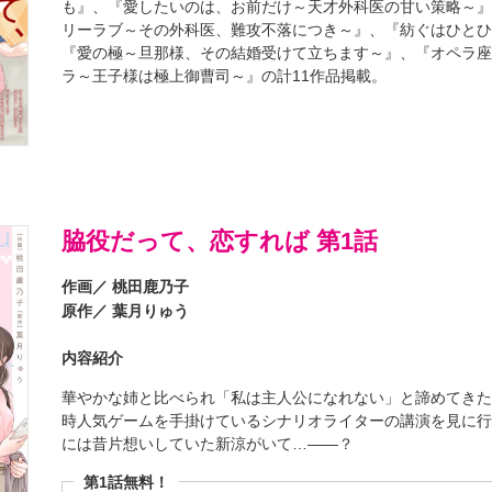
も』、『愛したいのは、お前だけ～天才外科医の甘い策略～
リーラブ～その外科医、難攻不落につき～』、『紡ぐはひと
『愛の極～旦那様、その結婚受けて立ちます～』、『オペラ
ラ～王子様は極上御曹司～』の計11作品掲載。
脇役だって、恋すれば 第1話
作画／
桃田鹿乃子
原作／
葉月りゅう
内容紹介
華やかな姉と比べられ「私は主人公になれない」と諦めてき
時人気ゲームを手掛けているシナリオライターの講演を見に
には昔片想いしていた新涼がいて…――？
第1話無料！