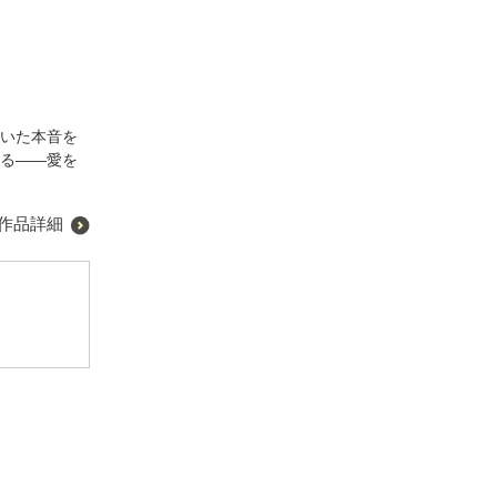
ていた本音を
れる――愛を
作品詳細