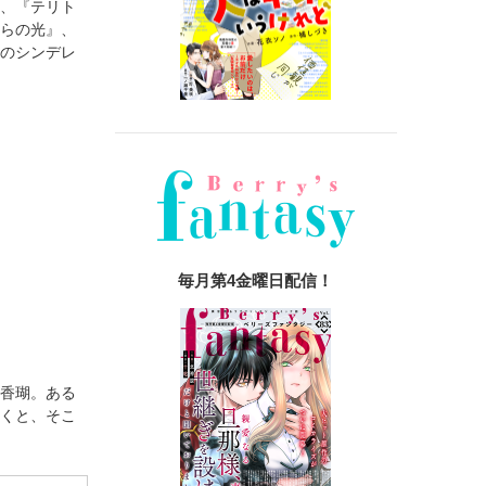
』、『テリト
ひらの光』、
座のシンデレ
毎月第4金曜日配信！
た香瑚。ある
行くと、そこ