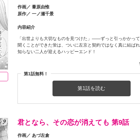
作画／
葦原由惟
原作／
一ノ瀬千景
内容紹介
「出世よりも大切なものを見つけた」――ずっと引っかかっ
聞くことができた蛍は、ついに左京と契約ではなく真に結ば
知らない二人が迎えるハッピーエンド！
第1話無料！
第1話を読む
君となら、その恋が消えても 第9話
作画／
あづ左倉