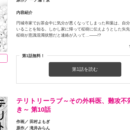
内容紹介
円城寺家でお茶会中に気分が悪くなってしまった和葉は、自
いることを知る。しかし家に帰って柾樹に伝えようとした矢
柾樹が意識混濁状態だと連絡が入って…――!?
第1話無料！
第1話を読む
テリトリーラブ～その外科医、難攻不
き～ 第10話
作画／
田村よもぎ
原作／
滝井みらん