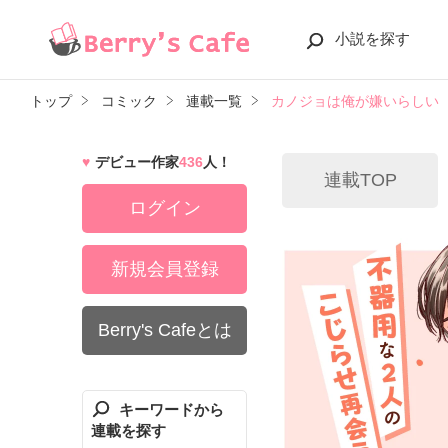
小説を探す
トップ
コミック
連載一覧
カノジョは俺が嫌いらしい
デビュー作家
436
人！
連載TOP
ログイン
新規会員登録
Berry's Cafeとは
キーワードから
連載を探す