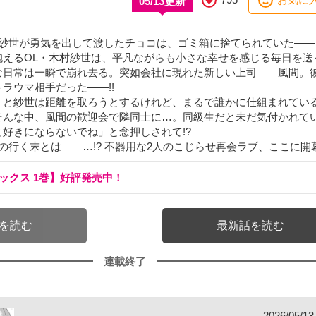
05/13更新
。紗世が勇気を出して渡したチョコは、ゴミ箱に捨てられていた――
抱えるOL・木村紗世は、平凡ながらも小さな幸せを感じる毎日を送
な日常は一瞬で崩れ去る。突如会社に現れた新しい上司――風間。
ラウマ相手だった――!!
」と紗世は距離を取ろうとするけれど、まるで誰かに仕組まれてい
そんな中、風間の歓迎会で隣同士に…。同級生だと未だ気付かれて
好きにならないでね」と念押しされて!?
の行く末とは――…!? 不器用な2人のこじらせ再会ラブ、ここに開
ックス 1巻】好評発売中！
を読む
最新話を読む
連載終了
2026/05/1