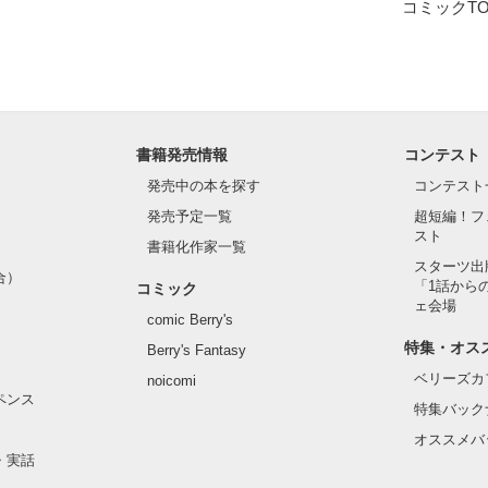
コミックT
書籍発売情報
コンテスト
発売中の本を探す
コンテスト
発売予定一覧
超短編！フ
スト
書籍化作家一覧
スターツ出
合）
「1話から
コミック
ェ会場
comic Berry's
特集・オス
Berry's Fantasy
ベリーズカ
noicomi
ペンス
特集バック
オススメバ
・実話