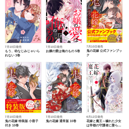
7月10日発売
7月10日発売
7月10日発売
鬼の花嫁 公式ファンブッ
もう、幼なじみじゃいら
お嬢の愛は俺のもの 5巻
ク
れない 3巻
7月10日発売
7月10日発売
6月12日発売
鬼の花嫁 特装版 小冊子
鬼の花嫁 通常版 10巻
花嫁と魔王～穢れた少女
付き 10巻
は帝都の守護者に娶られ