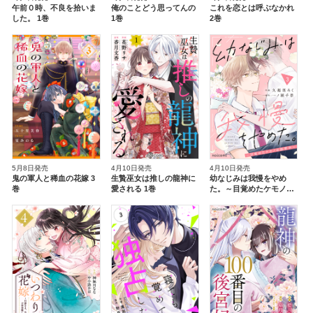
午前０時、不良を拾いま
俺のことどう思ってんの
これを恋とは呼ぶなかれ
した。 1巻
1巻
2巻
5月8日発売
4月10日発売
4月10日発売
鬼の軍人と稀血の花嫁 3
生贄巫女は推しの龍神に
幼なじみは我慢をやめ
巻
愛される 1巻
た。～目覚めたケモノは
溺愛中～ 3巻