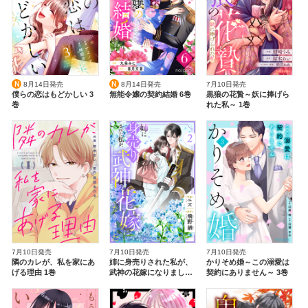
Ｎ
Ｎ
8月14日発売
8月14日発売
7月10日発売
僕らの恋はもどかしい 3
無能令嬢の契約結婚 6巻
黒狼の花贄～妖に捧げら
巻
れた私～ 1巻
7月10日発売
7月10日発売
7月10日発売
隣のカレが、私を家にあ
姉に身売りされた私が、
かりそめ婚～この溺愛は
げる理由 1巻
武神の花嫁になりました
契約にありません～ 3巻
2巻