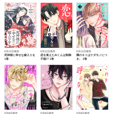
る～ 1巻
6月12日発売
6月12日発売
6月12日発売
死神様に幸せな嫁入りを
恋を覚えたAIくんは制御
隣のキミはケダモノにつ
1巻
不能!? 1巻
き。 2巻
5月8日発売
5月8日発売
5月8日発売