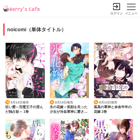
ログイン
メニュー
noicomi（単体タイトル）
Ｎ
Ｎ
Ｎ
8月14日発売
8月14日発売
8月14日発売
狂い愛～完璧王子の歪ん
氷の花嫁～笑顔を失った
孤高の軍神と余命半年の
だ独占欲～ 1巻
少女が冷血軍神に愛され
花嫁 2巻
るまで～ 2巻