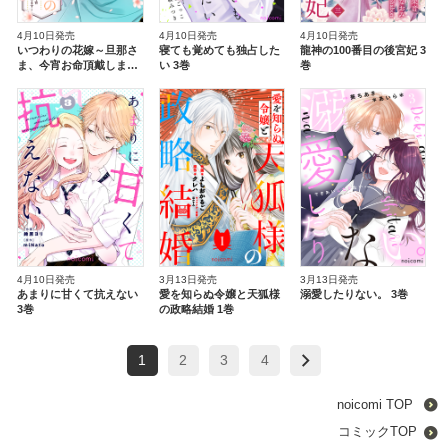
4月10日発売
4月10日発売
4月10日発売
いつわりの花嫁～旦那さ
寝ても覚めても独占した
龍神の100番目の後宮妃 3
ま、今宵お命頂戴します
い 3巻
巻
～ 4巻
4月10日発売
3月13日発売
3月13日発売
あまりに甘くて抗えない
溺愛したりない。 3巻
愛を知らぬ令嬢と天狐様
3巻
の政略結婚 1巻
1
2
3
4
noicomi TOP
コミックTOP