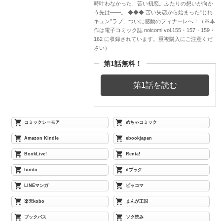
時叶わなかった、苦い初恋。ふたりの想いが向か
う先は――。 ◆◆◆ 苦い失恋から始まった“じれ
キュン”ラブ、ついに感動のフィナーレへ！（※本
作は電子コミック誌 noicomi vol.155・157・159・
162 に収録されています。重複購入にご注意くだ
さい）
第1話無料！
第1話を読む
コミックシーモア
めちゃコミック
Amazon Kindle
ebookjapan
BookLive!
Renta!
honto
dブック
LINEマンガ
ピッコマ
楽天kobo
まんが王国
ブックパス
ソク読み