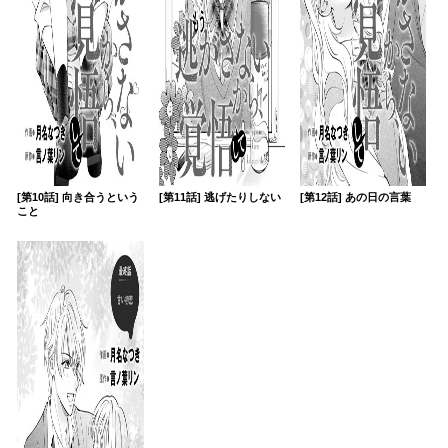
[第10話] 向き合うという
[第11話] 逃げたりしない
[第12話] あの日の言葉
こと