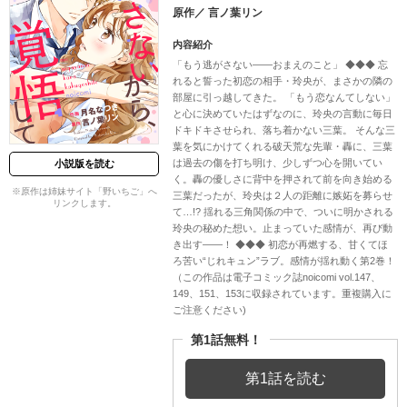
原作／
言ノ葉リン
内容紹介
「もう逃がさない――おまえのこと」 ◆◆◆ 忘
れると誓った初恋の相手・玲央が、まさかの隣の
部屋に引っ越してきた。 「もう恋なんてしない」
と心に決めていたはずなのに、玲央の言動に毎日
ドキドキさせられ、落ち着かない三葉。 そんな三
葉を気にかけてくれる破天荒な先輩・轟に、三葉
は過去の傷を打ち明け、少しずつ心を開いてい
小説版を読む
く。轟の優しさに背中を押されて前を向き始める
※原作は姉妹サイト「野いちご」へ
三葉だったが、玲央は２人の距離に嫉妬を募らせ
リンクします。
て…!? 揺れる三角関係の中で、ついに明かされる
玲央の秘めた想い。止まっていた感情が、再び動
き出す――！ ◆◆◆ 初恋が再燃する、甘くてほ
ろ苦い“じれキュン”ラブ。感情が揺れ動く第2巻！
（この作品は電子コミック誌noicomi vol.147、
149、151、153に収録されています。重複購入に
ご注意ください)
第1話無料！
第1話を読む