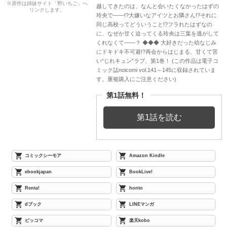
※原作は姉妹サイト「野いちご」へ
越してきたのは、なんと会いたくなかったはずの
リンクします。
玲央で――!?大嫌いなアイツとお隣さん!?それに
同じ高校ってどういうこと!?フラれたはずなの
に、なぜか甘く迫ってくる玲央は三葉を逃がして
くれなくて――？ ◆◆◆ 大好きだった幼なじみ
にドキドキ不可避!?再会からはじまる、甘くて苦
い“じれキュン”ラブ、第1巻！ (この作品は電子コ
ミック誌noicomi vol.141～145に収録されていま
す。重複購入にご注意ください)
第1話無料！
第1話を読む
コミックシーモア
Amazon Kindle
ebookjapan
BookLive!
Renta!
honto
dブック
LINEマンガ
ピッコマ
楽天kobo