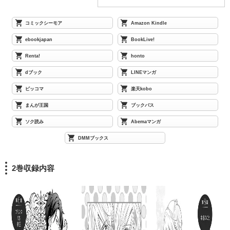
コミックシーモア
Amazon Kindle
ebookjapan
BookLive!
Renta!
honto
dブック
LINEマンガ
ピッコマ
楽天kobo
まんが王国
ブックパス
ソク読み
Abemaマンガ
DMMブックス
2巻収録内容