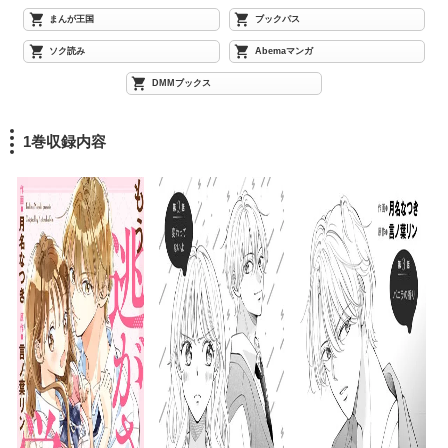
まんが王国
ブックパス
ソク読み
Abemaマンガ
DMMブックス
1巻収録内容