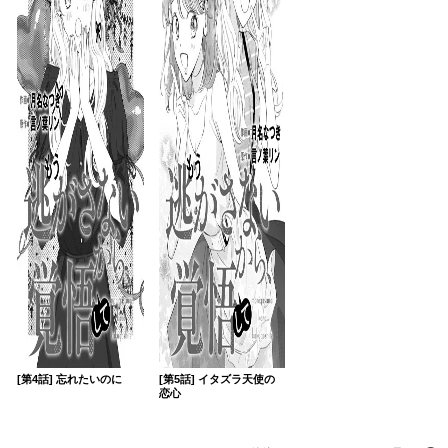
[第4話] 忘れたいのに
[第5話] イタズラ天使の
恋心