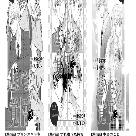
[第6話] プリンスＶＳ帝
[第7話] すれ違う気持ち
[第8話] 本当のこと