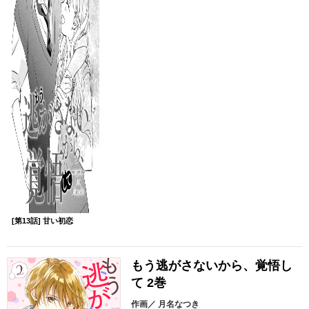
[第13話] 甘い初恋
もう逃がさないから、覚悟し
て 2巻
作画／
月名なつき