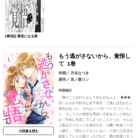
[第9話] 素直になる夜
もう逃がさないから、覚悟し
て 1巻
作画／
月名なつき
原作／
言ノ葉リン
内容紹介
「俺のこと忘れたなんて言わせねぇよ」 ◆◆◆
甘いものが大好きな女子高生・三葉には忘れたい
過去があった。それは――“太っていた”というこ
と、そしてその体型を理由に大好きだった幼なじ
み・玲央に失恋してしまったことだった。そんな
三葉はダイエットを成功させ、心機一転遠くに引
っ越す。「恋なんてもうしない」と新たな生活を
小説版を読む
謳歌していた三葉だったけれど、隣の部屋に引っ