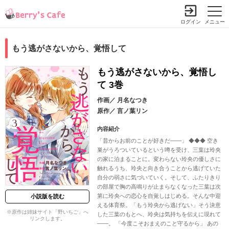
ログイン
メニュー
もう逃がさないから、覚悟して
もう逃がさないから、覚悟し
て 3巻
作画／
月名なつき
原作／
言ノ葉リン
内容紹介
「昔からお前のことが好きだ――」 ◆◆◆ 空き
巣がうろついているという噂を受け、三葉は玲央
の家に泊まることに。変わらない玲央の優しさに
触れるうち、玲央と向き合うことから逃げていた
自分の弱さに気づいていく。そして、ふたりきり
の部屋で胸の高鳴りが止まらなくなった三葉は次
第に玲央への恋心を自覚しはじめる。そんな中迎
小説版を読む
える体育祭。「もう玲央から逃げない」そう決意
※原作は姉妹サイト「野いちご」へ
した三葉のもとへ、玲央は気持ちを伝えに現れて
リンクします。
――。 「今度こそおまえのこと守るから」 あの