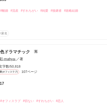
から始まる溺愛コンテスト
公開しております

説投稿サイト合同企画「1話からの長編大賞」ベリーズカフェ
#離婚
#流産
#すれちがい
#純愛
#後継者
#政略結婚
コミックあり
み　29才

たいち　32才

作家名
たふたり。

作品を読む
した。

ざるを得なかった。太一くんを愛しているからこそ離れることを決意した
君色ドラマチック
完
り良い人とはもう巡り会えないと思う。

彩-mahya-
／著


文字数/50,818
107ページ
愛(オフィスラブ)
ューありがとうございます！
17
作品を読む
#オフィスラブ
#切ない
#すれちがい
#恋人