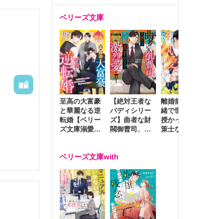
ベリーズ文庫
至高の大富豪
離婚前夜に内
冷
【絶対王者な
と華麗なる逆
緒で世継ぎを
や
バディシリー
転婚【ベリー
授かったら～
生
ズ】曲者な財
ズ文庫溺愛ア
策士な御曹司
を
閥御曹司、笑
ンソロジー】
はママとベビ
～
顔の圧で契約
ーを執愛で守
つ
妻を攻め立て
ベリーズ文庫with
り離さない～
様
激烈愛で貫く
し