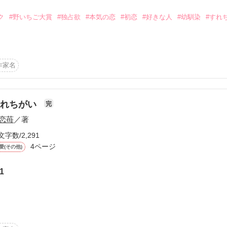
る。

ク
#野いちご大賞
#独占欲
#本気の恋
#初恋
#好きな人
#幼馴染
#すれ
司屋の常連だった外資系コンサル会社の社長、

として働くことに。

ようね」

。

作家名
と決めている。

すれちがい
完
恋苺
／著
て約8年。

文字数/2,291


4ページ
愛(その他)
1
+゜゜。。+゜

ない」

ました！

だ」

ンライトノベルズ』へ加筆修正して転載スタート

マゾナイトノベルズ様から電子書籍化します！（作品はこのまま掲載します）
でももう…ってすぐちかくいるよ！えっ！？わ、私はあんたの事なんか