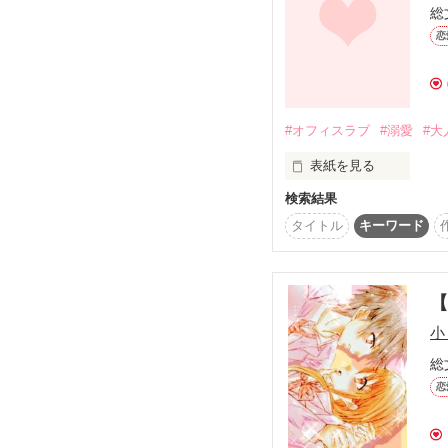
総
高校生の恋愛物語です。
恋
題名変更しました。

スレチガイ～君が好き～
     ↓

君が好き。

#オフィスラブ
#溺愛
#大
表紙を見る
検索結果
両親を早くに亡くし、

下町で寿司屋を営む祖父
タイトル
キーワード
だが祖父も病気で亡くな
天涯孤独の身となってし
小
同じ会社に勤める恋人は
未央が休職中に浮気をし
総
しかも相手は妊娠してお
恋
年内に結婚するという。