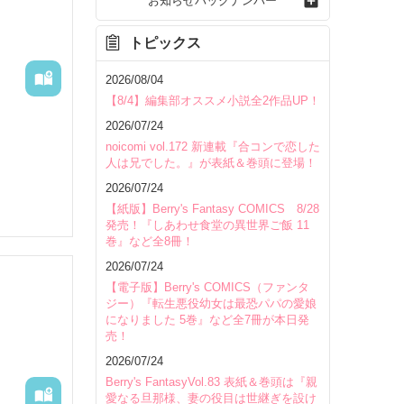
お知らせバックナンバー
トピックス
2026/08/04
【8/4】編集部オススメ小説全2作品UP！
2026/07/24
noicomi vol.172 新連載『合コンで恋した
人は兄でした。』が表紙＆巻頭に登場！
2026/07/24
【紙版】Berry's Fantasy COMICS 8/28
発売！『しあわせ食堂の異世界ご飯 11
巻』など全8冊！
2026/07/24
【電子版】Berry's COMICS（ファンタ
ジー）『転生悪役幼女は最恐パパの愛娘
になりました 5巻』など全7冊が本日発
売！
いて
2026/07/24
Berry's FantasyVol.83 表紙＆巻頭は『親
愛なる旦那様、妻の役目は世継ぎを設け