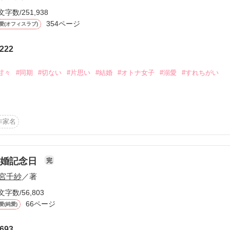
文字数/251,938
354ページ
愛(オフィスラブ)
222
ーワード
作家名
表紙コメント
あらすじ
甘々
#同期
#切ない
#片思い
#結婚
#オトナ女子
#溺愛
#すれちがい
感想


作家名
ことない

更新中
離婚記念日
完


宮千紗
／著
短編
文字数/56,803
作品の長さにつ
66ページ
愛(純愛)
*☆☆・.+

た。

693