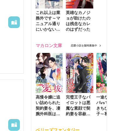
これ以上は業
英雄なカノジ
務外です～マ
ョが助けたの
ニュアル通り
は残念なカレ
にいかない彼
のはずだった
に無難な日々
を崩されて～
マカロン文庫
恋愛小説を随時募集中
高慢令嬢に追
完璧王子なパ
一途な社長パ
執
い詰められた
イロットは悪
パvsママ大好
士
契約妻を、凄
魔な素顔で契
きちびっこ息
偽
腕外科医はこ
約妻を容赦な
子～私を捨て
情
の手で愛し抜
く激愛する
たはずの元夫
堕
く
が息子に負け
ベリーズファンタジー
じと溺愛して