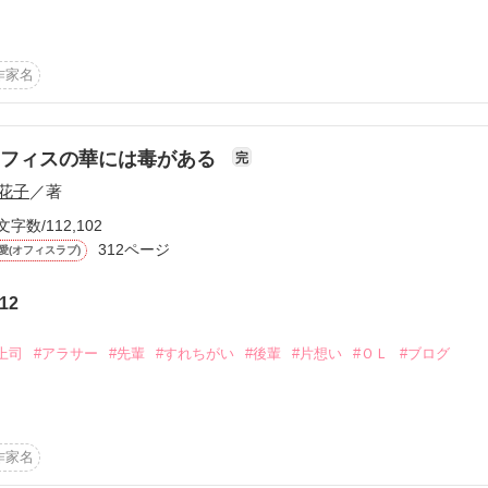
るのは格好悪いから嫌

作家名
いるの

オフィスの華には毒がある
完
て

花子
／著
文字数/112,102
おいて

312ページ
愛(オフィスラブ)
12
世界は完成しない

上司
#アラサー
#先輩
#すれちがい
#後輩
#片想い
#ＯＬ
#ブログ
旅に出るほど自由に生きられない。

作家名
*:.,.:
