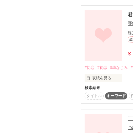
『わたしの居場所はこ
デザイナー彼氏×パタン
亜
*:.,.:*:.,.:*:.,.:*:.,.:*:.,.:*:.,.:
総
『置かれた場所で咲け
恋
2015.8.12～2015.9.9

……そんなわたしの、生
2016年2月

#切恋
#初恋
#幼なじみ
できたら平穏無事希望。
マカロン文庫の仲間入り
表紙を見る
検索結果
幼馴染な私たちだけど…
タイトル
キーワード
私は小学生のころから君
初恋なんだよ？

少し鈍感な少女・ゆう

　　　　×

つ
一途に思う少年・あっき