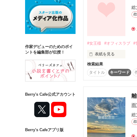
総
恋
詳しく検索
検索対象
タイトル
キ
#女王様
#オフィスラブ
#
作家デビューのためのポイ
ジャンル
ントを編集部が伝授！
表紙を見る
検索結果
気持ちを隠しながら笑う
タイトル
キーワード
傷ついても泣かない

ステータス
慣れてしまえばどうって
全て
完結
Berry's Cafe公式アカウント
女王様って呼ばれる私は
作品の長さ
雨
誰よりも強いから

長編
中編
総
恋
*・.+･｡*☆☆・.★･.+･｡
Berry's Cafeアプリ版
コンテスト
2012.12.12完結しまし