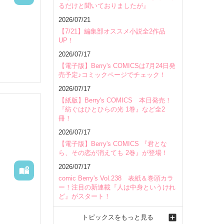
るだけと聞いておりましたが』
会場
2026/07/21
【7/21】編集部オススメ小説全2作品
UP！
2026/07/17
【電子版】Berry's COMICSは7月24日発
売予定♪コミックページでチェック！
2026/07/17
【紙版】Berry's COMICS 本日発売！
。

『紡ぐはひとひらの光 1巻』など全2
冊！
2026/07/17
【電子版】Berry's COMICS 『君とな
ら、その恋が消えても 2巻』が登場！
2026/07/17
comic Berry's Vol.238 表紙＆巻頭カラ
ー！注目の新連載『人は中身というけれ
ど』がスタート！
トピックスをもっと見る