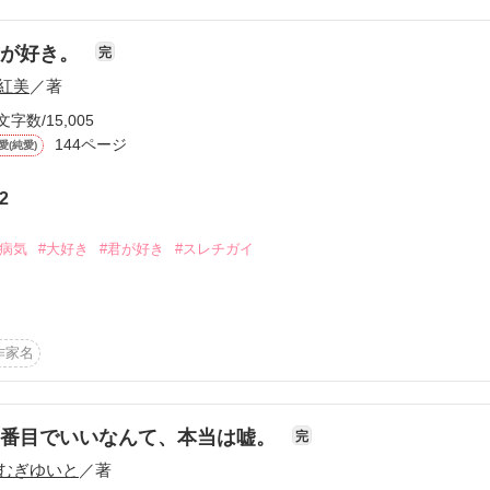
こじゃない』なんてアツくなるほど若くない。

ナー彼女

君が好き。
完
紅美
／著
*:.,.:

文字数/15,005
ばいい』なんて達観するほど強くない。

144ページ
愛(純愛)
2
きる道。

#病気
#大好き
#君が好き
#スレチガイ


をさせていただきました！



作品を読む
作家名
作品を読む
が好き。

二番目でいいなんて、本当は嘘。
完
むぎゆいと
／著

