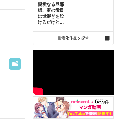
親愛なる旦那
様、妻の役目
は世継ぎを設
けるだけと聞
いておりまし
たが～虐げら
書籍化作品を探す
れ才女の幸せ
な結婚～2