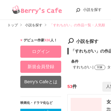
小説を探す
トップ
小説を探す
「すれちがい」の作品一覧・人気順
デビュー作家
436
人！
小説を探す
「すれちがい」の作
ログイン
条件
新規会員登録
すれちがい |
タ
対象
Berry's Cafeとは
検索ワード
53
件
映画化・ドラマ化など
惣