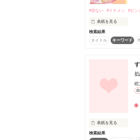
傷心の未央は会社を辞め
２５歳。

#切ない
#イケメン
#ピン
転職に苦労するが、

祖父が経営していた寿
表紙を見る
桐生薫のもとで契約社員
検索結果
「大きくなったら結婚し
年上の包容力あふれる薫
タイトル
キーワード
けれど傷心の未央は、

幼少期の約束でした。

社内恋愛は二度としない
おまけに薫には、

＊＊＊

婚約者がいるらしい。

初
幼馴染の伊央くんと離れ
総
いざ再会してみれば

すれちがう二人の思い。
恋
切ないオフィスラブ。

。。+゜゜。。+゜゜。。
「結婚？ごめん、覚えて
2018/12/8　　完結し
「俺、好きな人がいるん
表紙を見る
2020/3/5　『ムー
2021/2/25　ア
検索結果
私には好きな人がいた