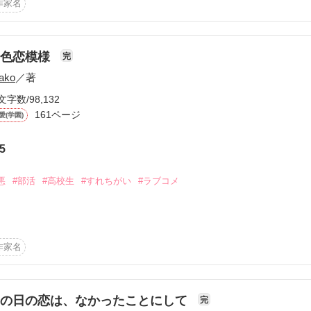
当はすごく好きなのに…）だからいつもあなたとすれ違うのかな？

作家名
りますか？

の？

作品を読む
四色恋模様
完
ako
／著
文字数/98,132
161ページ
愛(学園)


5
作品を読む
悪
#部活
#高校生
#すれちがい
#ラブコメ


作家名


あの日の恋は、なかったことにして
完