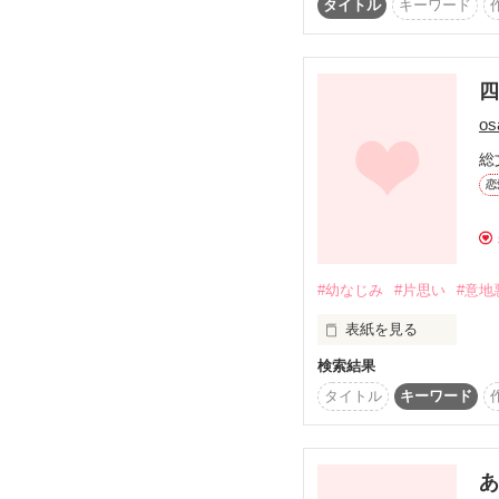
ゃない！（えっ！？本
タイトル
キーワード
そんなひどい仕打ちはあ
あんたもあたしと同じな
登場人物

天宮かのん

川村恵太

＊＊＊

佐藤みのり

os
天宮佐羅

観音守

総
超絶美少年

恋
漂うオーラは色っぽくて
学校一の高嶺の花

小里伊央(こざと いお)

#幼なじみ
#片思い
#意地
×

表紙を見る
約束を信じて守ってきた
純粋・天真爛漫

検索結果
天然

明るくいつでも笑顔の

タイトル
キーワード
成瀬七恵(なるせ ななえ)
古谷莉里(こたに りり)

＊＊＊

大人しくて美人な
