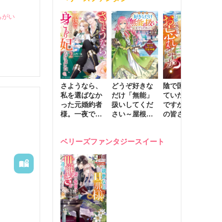
きます～
ちがい
さようなら、
どうぞ好きな
陰で国を支え
転
私を選ばなか
だけ「無能」
ていたのは私
と
った元婚約者
扱いしてくだ
ですが、王家
っ
様。一夜で大
さい～屋根裏
の皆さんお忘
国
国君主の身ご
部屋の本の
れですか？～
に
もり妃になり
虫、実は国を
追放された隠
不
ベリーズファンタジースイート
ました２
動かす万能令
れ才女の辺境
保
嬢でした～
スローライフ
で
計画～
能
し
！好きじ