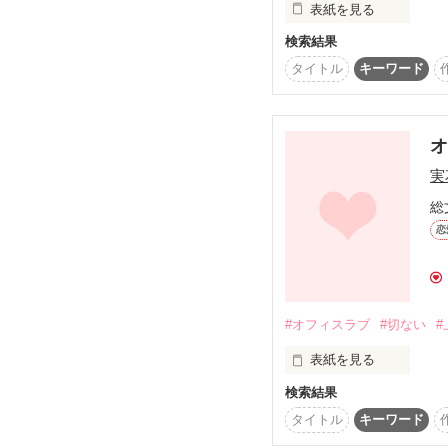
表紙を見る
検索結果
捨てないでなんて懇願す
タイトル
キーワード
でも本当はいつも祈って
本当の私でも　必要とし
実
総
ずっと　そばに　おいて
恋
あなたがいないと、私の
#オフィスラブ
#切ない
#
無彩色のままだから

表紙を見る
検索結果
『自分探し』をしに、
タイトル
キーワード
*:.,.:*:.,.:*:.,.:*:.,.:*:.,.:*:.,.: