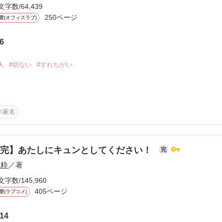
文字数/64,439


250ページ
愛(オフィスラブ)


6
人
#切ない
#すれちがい
作品を読む
のもとで育った未央。

作家名
り、

まう。

【完】あたしにキュンとしてください！
完
 粋
／著
いたが、

ていることが発覚。

文字数/145,960
り、

405ページ
愛(ラブコメ)


14