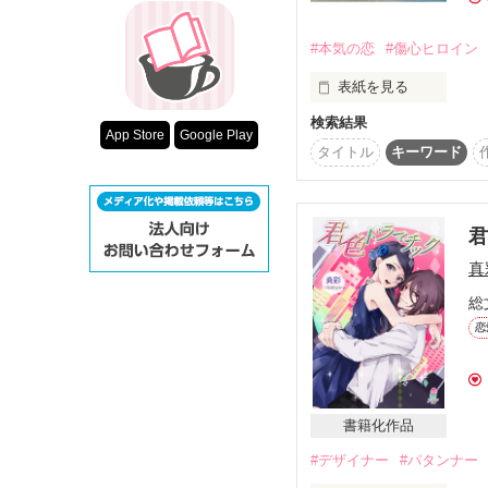
超短編！フェチ
関連作品『未熟な恋人』
スターツ出版小
#本気の恋
#傷心ヒロイン
表紙を見る
その他の条件
検索結果
動画あり
早瀬　莉美　はやせ　り
App Store
Google Play
片寄　太一　かたよせ　
タイトル
キーワード
大学のサークルで出会っ
莉美の卒業を待って結婚
でもどうしても離婚せ
さようなら。あなたよ
真
人生で最高の人だった。
総
2024.1.27完結

恋
鮭ムニエルさま、レビ
書籍化作品
#デザイナー
#パタンナー