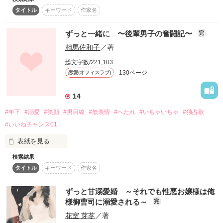
付き合っていた彼氏に振られ、派遣で勤めていた中小企業のOL
タイトル
キーワード
作家名
の契約も今月いっぱいで切られる事になった小谷野葉月《こや
作品を読む
のはずき》は高校の同窓会で酔い潰れた所をかつて好きだった
同級生の朝霧悠人《あさぎりゆうと》に介抱される。

ずっと一緒に 〜後輩男子の奮闘記〜
完
相馬佐和子
／著
次の日目覚めた葉月はお洒落なシティーホテルのベッドの上に
いて…⁉︎

総文字数/221,103
昔から俺様感の強かった悠人は、葉月には甘いけど強引なとこ
130ページ
恋愛(オフィスラブ)
ろもある俺様CEOになっていた…

14
「小谷野の一日を俺が買う⁉︎俺の1日限定の恋人になって‼︎」

#年下
#溺愛
#笑顔
#男目線
#無表情
#へたれ
#いちゃいちゃ
#独占欲
#いいねチャンス01
「えーー」

表紙を見る
一夜を共にしてしまった2人の一日だけの恋人契約🩷

検索結果
新入社員　須藤隆春(すどう たかはる)

タイトル
キーワード
作家名
× × ×

ずっと甘溺愛婚 ～それでも性悪お嬢様は俺
隣の席の先輩　本田千波(ほんだ ちなみ)

恋人に振られたばかりの可愛い系派遣社員（小谷野葉月→後の
様御曹司に溺愛される～
完
朝霧葉月）

花室 芽苳
／著
心地良いソフトな声

✖️
