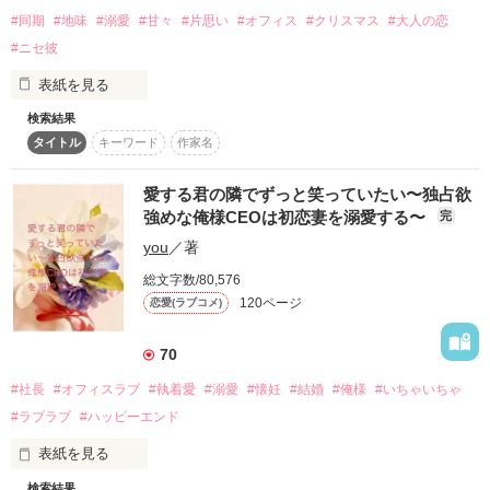
名門の魔法学校を首席で卒業したローズマリーは女のくせに生
#同期
#地味
#溺愛
#甘々
#片思い
#オフィス
#クリスマス
#大人の恋
スターツ出版小説投稿サイト合同企画「1話からの長編大
意気という理由で婚約破棄され、多くの男子生徒たちからも嫉
賞」ベリーズカフェ会場
#ニセ彼
妬を買ってしまい、卒業パーティーの場で非難の的となってし
まった。

表紙を見る
その他の条件
動画あり
コミックあり
そんな中、一人の生徒が声を上げる。

検索結果
近藤　千夏　２７歳　ＳＴＩ株式会社　国内営業部事務　

「じゃあ、代わりに僕がもらおうかな」

タイトル
キーワード
作家名
高遠　涼真　２７歳　ＳＴＩ株式会社　国内営業部

それは、入学からずっとローズマリーの背中を追い続けてきた
同期入社の２人。

愛する君の隣でずっと笑っていたい〜独占欲
次席の第二王子だった。
千夏はもう何年も同期の涼真に片思いをしている。

強めな俺様CEOは初恋妻を溺愛する〜
完
しかし今の仲の良い同期の関係を壊せずにいて。

you
／著
作品を読む
総文字数/80,576
平凡な千夏と、いつも女の子に囲まれている涼真。

120ページ
恋愛(ラブコメ)
千夏は同期の関係を壊せるの？

70
「甘い罠に溺れたら」の登場人物が少しだけでてきます。全く
#社長
#オフィスラブ
#執着愛
#溺愛
#懐妊
#結婚
#俺様
#いちゃいちゃ
ストーリには影響がないのでこちらのお話だけでも読んで頂け
るとうれしいです。

#ラブラブ
#ハッピーエンド
表紙を見る
2018.11.21 完結
検索結果