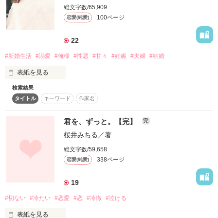
ふわっとした髪

好きな女の子には素直になれなかった俺様CEO（朝霧悠人）

総文字数/65,909
笑顔

100ページ
恋愛(純愛)
やわらかい雰囲気なのに芯がある

同級生の2人の一夜から始まる1日限定の恋人体験🩷

仕事の時はピリッとしてて綺麗で

22
普段はふわっとしてて可愛い

#新婚生活
#溺愛
#俺様
#性悪
#甘々
#妊娠
#夫婦
#結婚
初恋を晴れて実らせた2人が結婚し、子どもができて幸せな家
そんな先輩を

庭を築くまでの、心温まるストーリーです♡

表紙を見る
好きになった

検索結果
⚠️胸キュン甘々注意です⚠️

※甘溺愛婚の続編です。

タイトル
キーワード
作家名
＝＝＝＝＝＝＝＝＝＝＝＝＝＝

契約結婚から始まった聖壱と香津美の結婚生活。

「病気の時は」の3年前。

※このお話は、『1日限定の恋人〜一夜を共にした相手は昔好
しかし二人で暮らしていくうちに惹かれ合い、お互いの気持ち
君を、ずっと。【完】
完
はるちゃんと千波が、出会ってから付き合い始めて少したった
きだった同級生のCEOでした〜』と、『大好きな君とずっと一
を通じ合わせる事が出来た。

頃までの

桜井みちる
／著
緒にいたい〜独占欲強めな俺様CEOに囲われて〜』を加筆修正
契約結婚から二人は愛し合う夫婦へ。

はるちゃんが頑張るお話です。

し、2人のその後のストリーを加えて編集した朝霧夫婦シリー
総文字数/59,658
「病気の時は」も併せてお読みいただければ嬉しいです。

ズの完結版です。

幸せいっぱいの新婚生活――――のはずが？

338ページ
恋愛(純愛)
スピンオフ作品

聖壱のために妻として頑張りたい香津美

「夕ご飯を一緒に　〜イケメン腹黒課長の策略〜」

19
香津美を想うあまり暴走気味な聖壱

久保田君のその後のお話

作品を読む
#切ない
#冷たい
#恋愛
#恋
#冷徹
#泣ける
２人の結婚生活はまだまだ問題がありそうで……？
続編・短編

表紙を見る
「チョコレートを一緒に　〜それぞれのバレンタイン〜」
