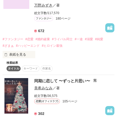
詳しく検索
万野みずき
／著
総文字数/117,570
検索対象
180ページ
ファンタジー
タイトル
キーワード
作家名
表紙コメント
あらすじ
672
#ファンタジー
#恋愛
#婚約破棄
#ライバル同士
#一途
#溺愛
#純愛
ジャンル
#ざまぁ
#ハッピーエンド
#ヒロイン最強
表紙を見る
感想
検索結果
名門の魔法学校に通う伯爵令嬢のローズマリー。

タイトル
キーワード
作家名
魔法が大好きな彼女は、魔法学校で誰よりも努力を重ねて、入
ステータス
全て
完結
更新中
学からずっと首席を維持し続けている。

そして周りの目も気にせずに魔法に没頭し続けて、やがて首席
同期に恋して 〜ずっと片思い〜
完
作品の長さ
長編
中編
短編
のまま卒業を果たすと、卒業パーティーの当日に婚約者から婚
美希みなみ
／著
約破棄を告げられてしまった。

作品の長さについて
総文字数/36,575
「男を立てられん妻など不要だ」

105ページ
恋愛(オフィスラブ)
コンテスト
男尊女卑で男を立てる時代、能力のありすぎる女性は嫌悪され
302
て結婚でも不利とされている。

超短編！フェチから始まる溺愛コンテスト