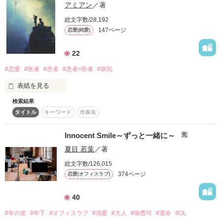
アミアン
／著
総文字数/28,192
そんなわたしのすべてを受け入れ、

「お前は結局、誰でもいいんだな」

147ページ
恋愛(純愛)
手を差し伸べてくれた恋人さえも

わたしは自らその手を離した。

22
公開　2017.4.26~2017.6.28

#恋愛
#医者
#患者
#患者×医者
#病気
（野いちご/ベリーズカフェは期間限定公開です）

完結　2017.6.21
表紙を見る
虐げられた令和のシンデレラ

小坂 澪

検索結果
"他人なんてそんな簡単に信じるわけないでしょ"

(Mio Kosaka)

タイトル
キーワード
作家名
作品を読む
×

そう冷たく言い放つ彼女。

Innocent Smile～ずっと一緒に～
完
元恋人、名取グループの御曹司

夏目 若葉
／著
名取 結弦

総文字数/126,015
(Yuzuru Natori)

374ページ
恋愛(オフィスラブ)
「俺を信じて俺だけについて来い」

40
しかし、７年ぶりに恋人だったその彼と再会。

#年の差
#年下
#オフィスラブ
#溺愛
#大人
#御曹司
#運命
#OL
そんな言葉もう二度と信じないんだから……