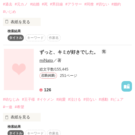
どうやら彼は

#過去
#元カノ
#結婚
#死
#男目線
#アラサー
#同僚
#切ない
#婚約
09/08/25up

本気、みたいです──。

#いじめ
‐‐‐‐‐‐‐‐‐

表紙を見る
♡ー ー ー ー ー ー ー ーー ー ー ー♡

ファン登録＆レビュー有難うございます！

検索結果
タイトル
キーワード
作家名
「俺、諦めないからね」

10/02/18

ずっと、キミが好きでした。
『きっと ずっと 一緒。』

完
学校の王子様

続編的なSSをupしました

miNato
／著
一之瀬 朝陽

総文字数/155,445
可哀想なキミに、同情したんじゃない。

251ページ
恋愛(純愛)
×

作品を読む
126
「好きなんて口先だけでしょう？」

#幼なじみ
#王子様
#イケメン
#純愛
#泣ける
#切ない
#感動
#ピュア
無自覚 美少女

#一途
#希望
古賀 美月

表紙を見る
淋しそうなキミに、寄り添いたいと思っただけ。

検索結果
♡ー ー ー ー ー ー ー ーー ー ー ー♡

タイトル
キーワード
作家名