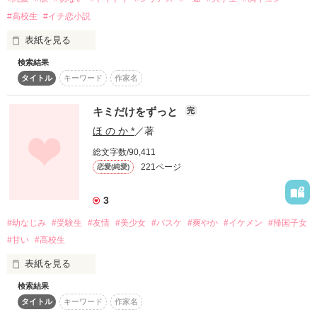
かみ ゆうや

そんなわけで

野いちご 総合ランキング

#高校生
#イチ恋小説
ごめんね

最高１位

こちらのクセ有りあざとイケメンと甘々同居生活、始めます。

表紙を見る
小さくてリスみたいな可愛い女の子

ありがとうございます。

岩瀬 未来

ごめんなさい

検索結果
いわせ みき

タイトル
キーワード
作家名
『一生に一度の恋』小説コンテストで

優秀賞をいただき、

* Special Thanks *

ᗦ↞◃　・　ᗦ↞◃　・　ᗦ↞◃　・　ᗦ↞◃

ケータイ小説文庫ブルーレーベルより

キミだけをずっと
完
書籍化が決定いたしました。

☆シルク☆ 様

ほ の か *
／著
皆さまに心より感謝を込めて。

｢大丈夫…俺が絶対守るから…｣

2018,11,30

レビューありがとうございます！

総文字数/90,411
ある日猫になっちゃったクラスの人気者

それでも私は

｢俺じゃなきゃ…許さねーぞ？｣

221ページ
恋愛(純愛)
原題

夏宮 心

【雪の降る海】

｢やっぱり可愛いくてたまんねーわ｣

natsumiya shin

ずっと、キミが好きでした。

3
作品を読む
※こちらは修正前のものになっています。

｢もう一回目を閉じろ…｣

「はは。動揺する凛、かわいー」

#幼なじみ
#受験生
#友情
#美少女
#バスケ
#爽やか
#イケメン
#帰国子女
#甘い
#高校生
｢ずっと俺がそばで守るから…だから…｣

×

+ﾟ*｡:ﾟ+.ﾟ*｡:ﾟ+.ﾟ*｡:ﾟ+.ﾟ*｡:ﾟ+.ﾟ*｡:ﾟ+

表紙を見る
クラスの高嶺の花、その実いつも必死な隠れポンコツ

― 一生分の全力の恋 ―

初投稿です！！

検索結果
月寄 凛

タイトル
キーワード
作家名
tsukiyose rin
