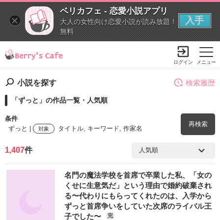
ベリカフェ - 恋愛小説アプリ
入手
大人の女性向け恋愛小説が読み放題！
無料
ログイン
メニュー
小説を探す
検索履歴
「ずっと」の作品一覧・人気順
条件
再検索
ずっと |
タイトル, キーワード, 作家名
対象
1,407
件
検索ワード
名門の魔法学校を首席で卒業した私、「女の
を含む
くせに生意気だ」という理由で婚約破棄され
る〜代わりにもらってくれたのは、入学から
ずっと首席争いをしていた次席のライバル王
を除く
子でした〜
完