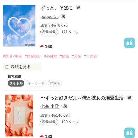
−−−−−−−−−−−

2016.08.13〜2016.09.02

『雪が降ったら、　　　　

ずっと、そばに
俺の事を思い出して』

完
「隠して！隠してください！」

＼キミだけをずっと②／

.+*:ﾟ+｡.☆総合ランキング3位.+*:ﾟ+｡.☆

poppo☆
／著
こちらも完結‼

\2017年 1月25日/

そう言って微笑んだ君は、

総文字数/76,675
続きが気になる方は

＊ブルーレーベルより書籍化＊

きっと誰よりも優しくて。

171ページ
恋愛(純愛)
ᗦ↞◃　・　ᗦ↞◃　・　ᗦ↞◃　・　ᗦ↞◃

見てくださいね★

そして、誰よりも残酷だった──。

素敵な感想やレビューありがとうございました！

160
−−−−−−−−−−−

応援して下さった皆さま

みおりなー

#医者×患者
#病院嫌い
#心臓病
#病気
#入院
#年の差
ねぇ、知ってる……？

なちるな

なるべく猫になりたくないらしい心は、

高校３年の夏に

ありがとうございました！

表紙を見る
神楽春

それを理由にずーーーっと私にくっついてくる。

あたしにとって、

♪サクラ♪

検索結果
“君がいなくなる事以上の不幸”

秋元 陽菜  14歳 (中学2年生)

326

突然風のように

タイトル
キーワード
作家名
なんてないんだよ──。

心臓病を持っている。

「凛の触り心地がいいのがいけない」

母親からの愛情を受けないで育ってきた

作品を読む
〜ずっと好きだよ～俺と彼女の溺愛生活
完
地元に戻ってきた私。

＊Date＊

それ、問題発言ですよ？

七海 小雪
／著
2011,12,05≫執筆開始

「病院持ちの私なんて必要ないんだよ 

2012,03,27≫執筆完了

総文字数/140,084
転校した学校には

いらない子だもん」

「は？かわいい。キスしていい？」

139ページ
恋愛(純愛)
＊番外編＊

偶然にも仲が良かった

183
《Helloween Night》

木村  翔馬 25歳 小児科医。
