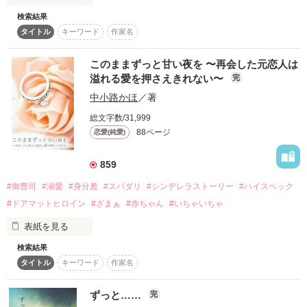
検索結果
たった一言

作品を読む
公開しています。

タイトル
キーワード
作家名
併せてお読みいただければ幸いです。

“好き”

このままずっと甘い夜を 〜再会した元恋人は
2020.11.21 完結
溢れる愛を押さえきれない〜
完
中小路かほ
／著
その言葉が言えていたら君と私の関係は変わっていたのだろう
か

総文字数/31,999
作品を読む
88ページ
恋愛(純愛)
――――――…

859
#御曹司
#溺愛
#身分差
#スパダリ
#シンデレラストーリー
#ハイスペック
君に嫌われていることはわかってる

#ドアマットヒロイン
#ざまぁ
#赤ちゃん
#いちゃいちゃ
けれど許されることならもう一度だけ―…

表紙を見る
検索結果
――わたしは人生に諦めていた。

タイトル
キーワード
作家名
長澤 美羽（ナガサワミウ）

×

父親からは見捨てられ、

神山 理人（カミヤマリヒト）

ずっと……
完
母親からは利用され。
