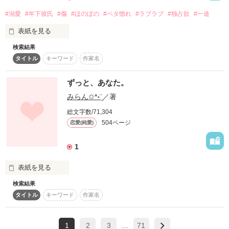
それも問題発言ですっ！

作品を読む
優しい性格で、

#溺愛
#年下彼氏
#傷
#ほのぼの
#ベタ惚れ
#ラブラブ
#独占欲
#一途
＊*━*＊*━*＊*━*＊*━*＊*━*＊

患者一人一人に寄り添ってあげられる医者

幼馴染がクラスにいた

CoCoLo様・川瀬 里桜様

表紙を見る
「好きだよ、凛」

悠木夏恋様・まにょのすけ様

「俺には、陽菜ちゃんが必要

検索結果
「おかえり」

素敵なレビュー

タイトル
キーワード
作家名
言ったよね？

…めんどいから彼女いらないとか言うくせに。

本当にありがとうございます！

だから俺のそばにいて 」
＊*━*＊*━*＊*━*＊*━*＊*━*＊

“俺が”千香子さんを幸せにするって！

そういうこと、言う。

「ただいま！」

ずっと、あなた。
みらん✩*॰¨̮
／著
作品を読む
大丈夫だよ！

二人の時間が増えるにつれて、

総文字数/71,304
作品を読む
私の中の君の存在は大きくなっていく。

しかし転校してきた日から

504ページ
恋愛(純愛)
俺は絶対に、千香子さんの置いて死んだりしない。

ねぇ、心。

1
ずっと……傍で、支えてあげるよ……！

突然四角関係に・・・

急にいなくなったりしないよね…？

表紙を見る
検索結果
_

「凛の大切なものは、俺にとっても大切なの」

「私の好きな人知りたい？」

タイトル
キーワード
作家名
俺の好きな人は、誰よりも可愛くて、明るい。

苦しくても悲しくても

天然小悪魔な私　愛美

いつか終わりが来るってわかってる。

でも……

1
2
3
71
私はきっと

…