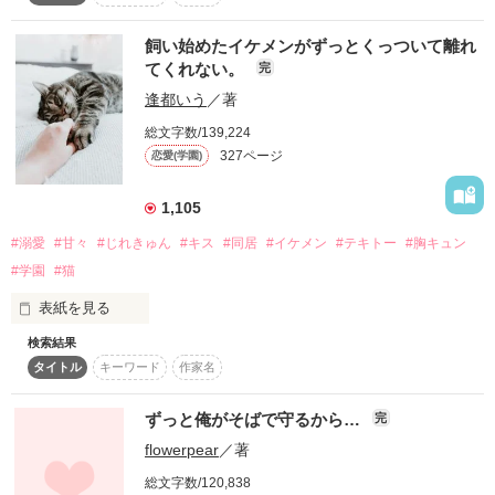
ずっとずっと

「バカなの？

飼い始めたイケメンがずっとくっついて離れ
意外と物覚え悪いね」

てくれない。
完
願っていたことがある

逢都いう
／著
「生意気なことばっかり

総文字数/139,224
言ってる口は、塞ぐよ？」

327ページ
恋愛(学園)
作品を読む
「好き」

1,105
彼は、私にだけイジワルで。

#溺愛
#甘々
#じれきゅん
#キス
#同居
#イケメン
#テキトー
#胸キュン
#学園
#猫
「お前のこと、もう

１秒も離したくない」

表紙を見る
キミの心に届くまで

検索結果
ある日、猫を拾いました。

「その可愛い顔

タイトル
キーワード
作家名
何度だって伝えたい

俺だけにしか

その猫を抱き上げたら、

見せちゃダメだから」

ずっと俺がそばで守るから…
完
flowerpear
／著
「あれま」

お砂糖みたいに甘い。

総文字数/120,838