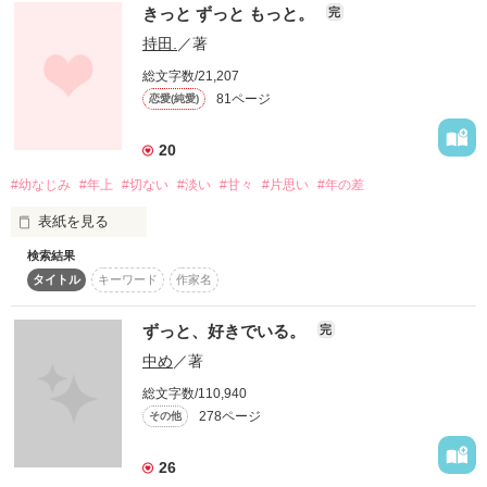
2024.03.31 〜 2024.04.12

きっと ずっと もっと。
自作『魅惑のハニーリップ』を先にお読みになられた方は

完
それよりも時計の針が1年巻き戻りますので、ご注意くださ
持田.
／著
ある日、突然

い。

学校の王子様に告白された。

総文字数/21,207
この作品を長編化したものが、

81ページ
恋愛(純愛)
『毒家族に虐げられていましたが、

何の接点もない彼が

極上御曹司の最愛に救われ愛の証を身ごもりました』

*:;;;:*:;;;:*+☆+*:;;;:*:;;;:*+☆+*:;;;:*:;;;:*+☆+*:;;;:*:;;;:*+☆+

20
私を好きだなんて……

というタイトルで公開中・マカロン文庫にて発売中です。

#幼なじみ
#年上
#切ない
#淡い
#甘々
#片思い
#年の差
ぜひこちらもお読みください⋈˖°
おかげさまで、ランキング最高6位！

「罰ゲームですか？」

表紙を見る
ありがとうございます。

検索結果
キスはする

作品を読む
そう思っていたのに……

タイトル
キーワード
作家名
セックスもする

ずっと、好きでいる。
完
作品を読む
「何度だって言うよ。

でもあたし達は

好きだって」

中め
／著
恋人じゃない、幼馴染み

総文字数/110,940
278ページ
その他
「俺のこと、惚れさせてやるから

近くて遠い、年上の人

覚悟してて」

26