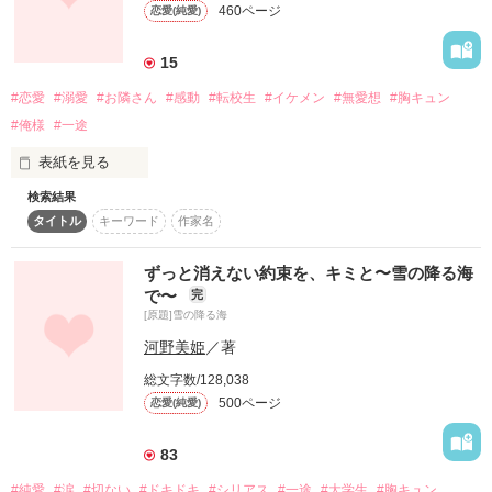
「なっ、夏宮くん！？」

でも、ごめんね

460ページ
恋愛(純愛)
☽ ⋆゜

15
クラスメイトのイケメンくん（全裸）に変身しました…！？

私バカだから

「俺が好きなのは、

#恋愛
#溺愛
#お隣さん
#感動
#転校生
#イケメン
#無愛想
#胸キュン
ずっとお前だけ」

#俺様
#一途
「なるほど。凛に触ると人間に戻れるのか」

キミが苦しんでいることに

表紙を見る
いつも真っ直ぐな彼に

夢みたいな話だけど、夢じゃない。

気付けなかった

検索結果
私は、どんどん惹かれていく──。

両親を火事で失ったわたしは親戚の人と一緒に暮らしていたけ
夏宮くんは私がいないと、

タイトル
キーワード
作家名
ど、親戚の人が急に海外に行かないといけなくなって今日から
一人暮らし！

ずっと消えない約束を、キミと〜雪の降る海
「猫んなっちゃうんだもん」

2021.04.02 開始

でも、一人暮らしは色々大変で…

で〜
完
キミはいつものように

2021.07.17 完結

[原題]雪の降る海
そんな時にいつもわたしを救ってくれたのは

そんな可愛い笑顔で言われてもー…(白目)

河野美姫
／著
何事もなく笑ってたから

＊

あなただった…

総文字数/128,038
500ページ
恋愛(純愛)
「ねぇ、凛。 飼われてあげようか」

隠された本心を見抜けなかった

2021.07.19〜2021.09.06

総合ランキングIN

成績常にトップ、イケメンで学年一のモテ男の無愛想転校生

83
神 優也

#純愛
#涙
#切ない
#ドキドキ
#シリアス
#一途
#大学生
#胸キュン
2021.07.30
