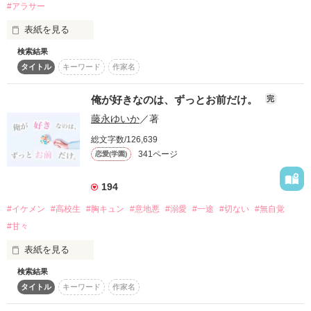
#アラサー
表紙を見る
作品を読む
「あのとき別れたことを今でもずっと後悔していた。

検索結果
…今夜はもう逃さない」

その恋は、突然始まった……

タイトル
キーワード
作家名
貴女の前に、突然こんな年下の男が現れたら、

俺が好きなのは、ずっとお前だけ。
完
想いを押さえきれない彼は

藤永ゆいか
／著
熱を帯びた瞳でわたしに迫ってきて。

どうしますか？？

総文字数/126,639
彼に抱かれるときだけは、唯一の幸せを感じた。

341ページ
恋愛(学園)
ありえない？！

194
だから、人生に諦めてしまっていたのに

…願ってしまった。

#イケメン
#高校生
#胸キュン
#意地悪
#溺愛
#一途
#切ない
#無自覚
美人で真面目な女 × 最強年下男

#甘々
このままずっと甘い夜が続けばいいのにと――。

さて、振り回されるのはどっち？！

表紙を見る
検索結果
タイトル
キーワード
作家名
※前半は甘あま、後半は切ないストーリー。

「好きです！」

《執筆期間》
