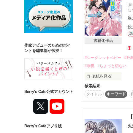
[
む
詳しく検索
皐
検索対象
総
恋
タイトル
キ
書籍化作品
作家デビューのためのポイ
ジャンル
ントを編集部が伝授！
#シークレットベビー
#外
#溺愛
#ちょっと切ない
表紙を見る
ステータス
検索結果
☆☆☆☆☆☆☆☆☆☆☆
全て
完結
Berry's Cafe公式アカウント
タイトル
キーワード
「俺の気持ちは、

作品の長さ
あの頃から少しも変わっ
君が誰よりも大切だ。

長編
中編
愛してるよ、葵」

兎
Berry's Cafeアプリ版
コンテスト
☆☆☆☆☆☆☆☆☆☆☆