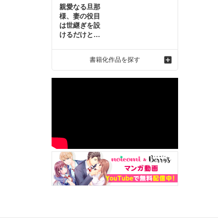
親愛なる旦那
様、妻の役目
は世継ぎを設
けるだけと聞
いておりまし
たが～虐げら
書籍化作品を探す
れ才女の幸せ
な結婚～2