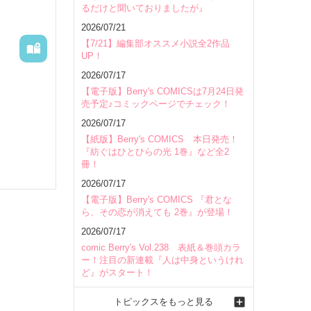
るだけと聞いておりましたが』
会場
2026/07/21
【7/21】編集部オススメ小説全2作品
UP！
2026/07/17
【電子版】Berry's COMICSは7月24日発
売予定♪コミックページでチェック！
2026/07/17
【紙版】Berry's COMICS 本日発売！
『紡ぐはひとひらの光 1巻』など全2
冊！
2026/07/17
【電子版】Berry's COMICS 『君とな
ら、その恋が消えても 2巻』が登場！
2026/07/17
comic Berry's Vol.238 表紙＆巻頭カラ
ー！注目の新連載『人は中身というけれ
ど』がスタート！
トピックスをもっと見る