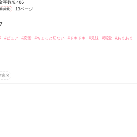
文字数/6,486
から始まる溺愛コンテスト
、

13ページ
愛(純愛)
説投稿サイト合同企画「1話からの長編大賞」ベリーズカフェ
は、

7
コミックあり
事
#ピュア
#恋愛
#ちょっと切ない
#ドキドキ
#兄妹
#溺愛
#あまあま
った

お兄ちゃんと私（梨花）の夕食時間。

いながら、

作家名


秘密がある。

トに出かけたら……二人の時間が始まるの。



*:.｡ ｡.:*･ﾟ♡

心を取り戻す」
