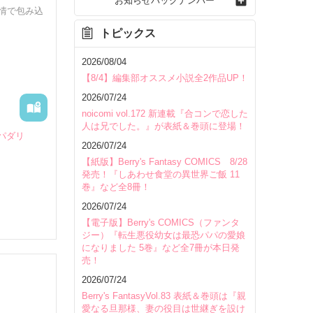
お知らせバックナンバー
情で包み込
トピックス
2026/08/04
【8/4】編集部オススメ小説全2作品UP！
2026/07/24
noicomi vol.172 新連載『合コンで恋した
人は兄でした。』が表紙＆巻頭に登場！
パダリ
2026/07/24
【紙版】Berry's Fantasy COMICS 8/28
発売！『しあわせ食堂の異世界ご飯 11
巻』など全8冊！
2026/07/24
【電子版】Berry's COMICS（ファンタ
ジー）『転生悪役幼女は最恐パパの愛娘
になりました 5巻』など全7冊が本日発
売！
いて
2026/07/24
Berry's FantasyVol.83 表紙＆巻頭は『親
愛なる旦那様、妻の役目は世継ぎを設け