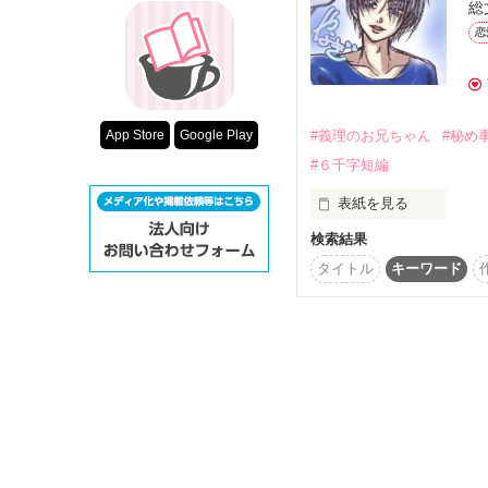
総
超短編！フェチ
看護師として働きながら
恋
幼い双子を育てている

スターツ出版小
シングルマザーの谷本葵
双子の父親、

その他の条件
白河晃介との別れを

ずっと後悔していた。

動画あり
#義理のお兄ちゃん
#秘め
App Store
Google Play
無理やり選ばされた道だ
#６千字短編
……だとしても。

表紙を見る
☆

検索結果
土曜日、パパとママ、
「あなたを愛してると言
タイトル
キーワード
仲良しで幸せな家族。

彼を信じられなかった」
でも私とお兄ちゃんには
☆

パパとママが夜のデー
偶然の再会で、

ふたりの時間が動き出す
♥･*:.｡ ｡.:*･ﾟ♡梨花・リカ♥･
☆☆☆

高校生の女の子

「一生かかっても、君の