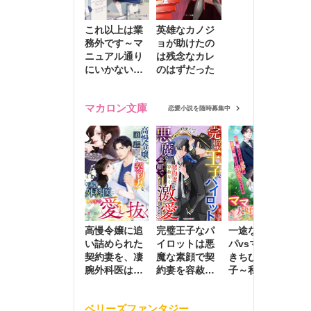
これ以上は業
英雄なカノジ
務外です～マ
ョが助けたの
ニュアル通り
は残念なカレ
にいかない彼
のはずだった
に無難な日々
を崩されて～
マカロン文庫
恋愛小説を随時募集中
高慢令嬢に追
完璧王子なパ
一途な社長パ
執
い詰められた
イロットは悪
パvsママ大好
士
契約妻を、凄
魔な素顔で契
きちびっこ息
偽
腕外科医はこ
約妻を容赦な
子～私を捨て
情
の手で愛し抜
く激愛する
たはずの元夫
堕
く
が息子に負け
ベリーズファンタジー
じと溺愛して