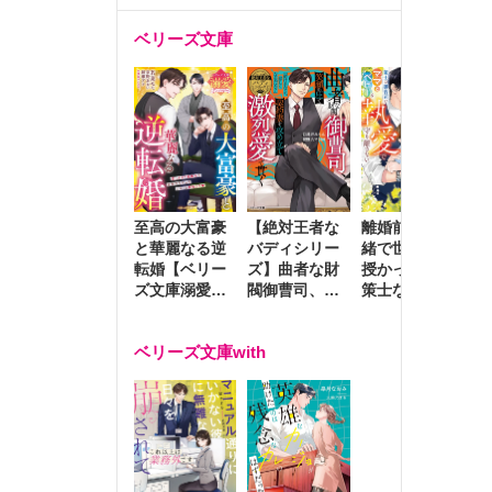
ベリーズ文庫
至高の大富豪
離婚前夜に内
冷
【絶対王者な
と華麗なる逆
緒で世継ぎを
や
バディシリー
転婚【ベリー
授かったら～
生
ズ】曲者な財
ズ文庫溺愛ア
策士な御曹司
を
閥御曹司、笑
ンソロジー】
はママとベビ
～
顔の圧で契約
ーを執愛で守
つ
妻を攻め立て
ベリーズ文庫with
り離さない～
様
激烈愛で貫く
し