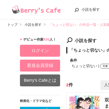
小説を探す
トップ
小説を探す
「ちょっと切ない」の作品一覧・人気
デビュー作家
436
人！
小説を探す
「ちょっと切ない」
ログイン
条件
新規会員登録
ちょっと切ない |
対象
Berry's Cafeとは
検索ワード
2
件
双
映画化・ドラマ化など