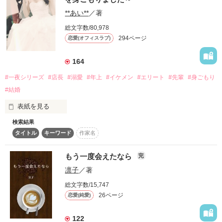
【強面騎士団長のバルド】

『不愛想で可愛げがない』

**あい**
／著
年下だけど敬語で毒舌な

 みんなにそう言われていることは知っているけど、全然結構。
総文字数/80,978
【やり手商人のオルヴィエ】

むしろ大歓迎。

294ページ
恋愛(オフィスラブ)
振る舞いはガサツで女好きな

  仕事に愛想や可愛げを持ち込むことほど、危険なことはない
【盗賊の頭、ランディ】

のだから。

164
人の言葉を喋る

#一夜シリーズ
#店長
#溺愛
#年上
#イケメン
#エリート
#先輩
#身ごもり
【お母さんウサギのロキ】

トラウマを抱えた女　

#結婚
  吉木美織

表紙を見る
利害が一致し、一緒にランチワゴンで

     ×

検索結果
お弁当屋を開くことになった雪たち。

大手アパレルメーカー

タイトル
キーワード
作家名
トラウマを抱えた女を助けたい男

旅で出会う人、いろんな国、まだ見ぬ景色……。

本店店員・新人デザイナー

    倉木大

これは、ちょっと個性的で、

椎名　麻貴(24)

もう一度会えたなら
完
生きる目的を見失った五人との

凛子
／著
×

「ずっとそうやって笑ってろ。お前には、その笑顔が似合って
る」

総文字数/15,747
本店店長・チーフデザイナー

26ページ
恋愛(純愛)
桐生　和真(30)

  「他の人に目を向けないで。私だけを愛してくれますか？」

作品を読む
122