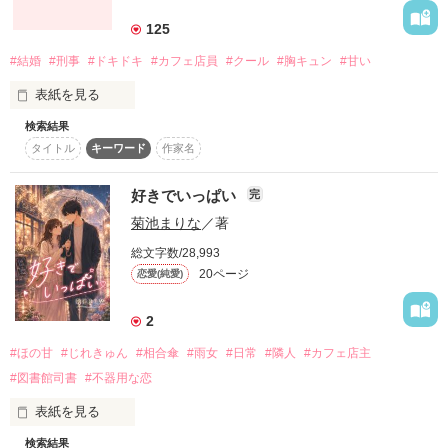
た。

125
　あげく身売りのような形で嫁がされることになり、そのこと
作品を読む
に絶望した彼女はある日……自らの命を断とうと王都の橋の上
#結婚
#刑事
#ドキドキ
#カフェ店員
#クール
#胸キュン
#甘い
から冷たい水の中へ飛び込んでしまう。二度と上がって来られ
ぬように重荷を抱えて。

表紙を見る
　そこで救いの手を差し伸べたのが、自らの身を獣に変える魔
検索結果
カフェで働く倉木里佳は、結婚を夢見る２７歳

術を宿す辺境伯、ディクリド・ハーメルシーズという男だっ
タイトル
キーワード
作家名
物事に流されやすい彼女が、友人の強引な紹介で出会ったの
た。

は、

市谷直哉３２歳

好きでいっぱい
完
　たまたま嫁探しで、広大な辺境ハーメルシーズ領から訪れて
いた彼にすべてを打ち明け、領地に連れ帰られたサンジュ。

菊池まりな
／著
かっこよくて無口で、ちょっと怖い刑事さん

　彼女はそこで数々の新しい出会いから他人の言いなりだった
総文字数/28,993
自分と決別し、やがて自らの意志の元、その技術を誰かのため
20ページ
恋愛(純愛)
に役立てたいと望むようになる。そしてディクリドの尽力もあ
「キミのことが心配だ。」

り、街で一軒の魔導具店を構えることに――。

2
　だが、あの一家が娘を利用することを諦めるはずもなく、そ
彼がいつも呟くセリフ

の頃には遠方の地で策謀が動き始めていた……。

#ほの甘
#じれきゅん
#相合傘
#雨女
#日常
#隣人
#カフェ店主
#図書館司書
#不器用な恋
それは、刑事さんとして言ってるの？

表紙を見る
それとも・・・

検索結果