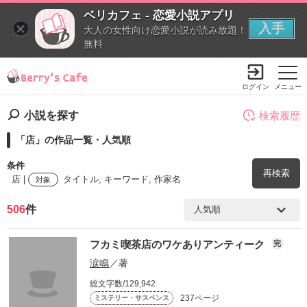
ベリカフェ - 恋愛小説アプリ
入手
大人の女性向け恋愛小説が読み放題！
無料
ログイン
メニュー
小説を探す
検索履歴
「店」の作品一覧・人気順
条件
再検索
店 |
タイトル, キーワード, 作家名
対象
506
件
検索ワード
フカミ喫茶店のワケありアンティーク
完
を含む
涙鳴
／著
総文字数/129,942
を除く
237ページ
ミステリー・サスペンス