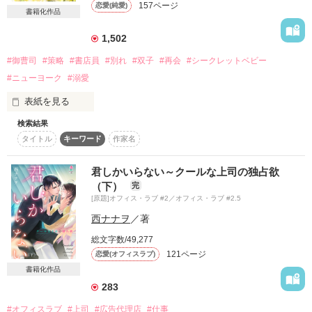
157ページ
恋愛(純愛)
作品を読む
書籍化作品
作品を読む
1,502
#御曹司
#策略
#書店員
#別れ
#双子
#再会
#シークレットベビー
#ニューヨーク
#溺愛
表紙を見る
検索結果
（私にはもったいないほど素敵な恋人だと信じていたのに）

タイトル
キーワード
作家名
突然の別れに打ちひしがれ

やっと立ち直れたと思ったら――

君しかいらない～クールな上司の独占欲
（下）
完
（うそ、私のお腹に赤ちゃんがいるの!?）

[原題]オフィス・ラブ #2／オフィス・ラブ #2.5
西ナナヲ
／著
熱い書店員と御曹司、シークレットベビーの物語

総文字数/49,277
121ページ
恋愛(オフィスラブ)
2022.12.13　完結公開
書籍化作品
283
作品を読む
#オフィスラブ
#上司
#広告代理店
#仕事