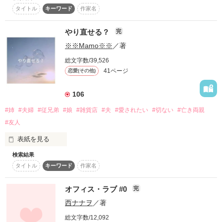
告白を交わし、恋人同士になった雨宮陽菜と桐生悠真。  

作品を読む
タイトル
キーワード
作家名
けれど、恋人になったからといって、陽菜の臆病さがすぐに消
えるわけではなかった。

やり直せる？
☆2015.3.6〜4.13番外編完成しました☆

完
嬉しい。  

予定より長く＆遅くなってしまいました。

※※Mamo※※
／著
幸せ。  

すみません・・・

でも、少し怖い。

総文字数/39,526
41ページ
恋愛(その他)
そんな陽菜の心を知ってか知らずか、悠真はいつもと変わらな
☆2016.2.14番外編の修正が終わりました☆

い優しさでそっと寄り添う。  

106
カフェ・ルーチェで過ごす時間は、恋人になったことでほんの
少しだけ甘くなり、  

#姉
#夫婦
#従兄弟
#娘
#雑貨店
#夫
#愛されたい
#切ない
#亡き両親
二人で書き続けてきたレシピノートには、新しいページがゆっ
#友人
くりと増えていく。

　　☆ランキング最高順位１位☆

 読者のみなさま、そして、ご感想、投票していただいたみなさ
表紙を見る
ある日、突然の雨。  

ま　

陽菜はまた傘を忘れ、悠真の傘にそっと入る。  

　　　　　本当にどうもありがとうございました！！　

検索結果
肩が触れそうで触れない距離。  

タイトル
キーワード
作家名
「55作品目」

恋人になったのに、まだ胸が跳ねる。

　完結致しました。

オフィス・ラブ #0
「雨宮さんといると、雨の日が好きになります」

完
　読んで頂けますと

西ナナヲ
／著
　　　　　　幸いです。　

その言葉に、陽菜は自分の心がまたひとつ満たされていくのを
感じた。

総文字数/12,092