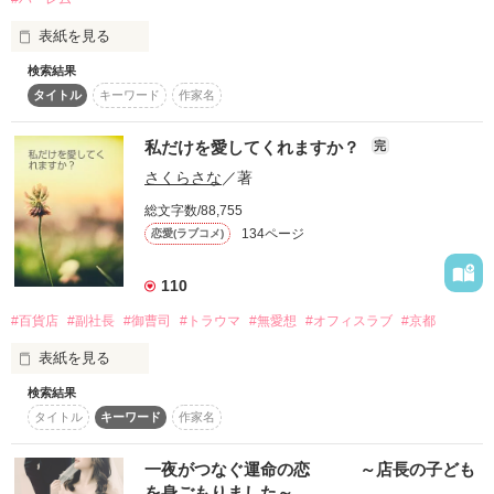
愛し合うことも····忘れられ

作品を読む
表紙を見る
Thanks for your review!

夫にとって

ちょこ15様

検索結果
母子家庭で育った雪は交通事故で

私は、必要ないとしか思えない　

タイトル
キーワード
作家名
大好きな母を失い、天涯孤独に。

母の残したレシピを胸に抱え、

私だけを愛してくれますか？
完
　私は······もう一度····

部屋でひとり泣いていると、

作品を読む
さくらさな
／著
レシピ本は光るウサギに変わって

雪めがけて飛んできた！

総文字数/88,755
134ページ
恋愛(ラブコメ)
あまりの眩しさに

閉じていた目を開けると、

110
そこは家のフローリングではなく森、森、森！

作品を読む
#百貨店
#副社長
#御曹司
#トラウマ
#無愛想
#オフィスラブ
#京都
喋るウサギ──ロキに導かれるまま、

雪が出会ったのは個性的な三人。

表紙を見る
髪はボサボサ、髭も伸び放題で部屋は汚い。

検索結果
生活能力の欠片もない

タイトル
キーワード
作家名
【謎多き発明家のエドガー】

 仕事仕様の『吉木美織』は判をついたように、毎日同じ。

一夜がつなぐ運命の恋 ～店長の子ども
空腹で行き倒れていた

を身ごもりました～