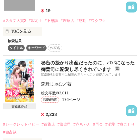
詳しく検索
19
検索対象
#スタ文大賞2
#鑑定士
#不思議
#喫茶店
#感動
#ワクワク
タイトル
キーワード
作家名
表紙コメント
表紙を見る
あらすじ
検索結果
・┈︎┈︎┈︎┈︎┈︎┈︎┈︎┈︎┈︎┈︎┈︎┈︎┈︎┈︎┈︎┈︎┈︎┈︎┈︎┈︎・

タイトル
キーワード
作家名
ジャンル
フカミ喫茶店では、アンティークに宿る

『記憶』、『想い』を読み取ります。

秘密の授かり出産だったのに、パパになった
御曹司に溺愛し尽くされています
完
感想
声にならないメッセージ、

[原題]極上御曹司に秘密の赤ちゃんごと寵愛されています
知りたい方はぜひご来店下さい。 

森野じゃむ
／著
ステータス
全て
完結
更新中
なお、料金は依頼により変動しますので、

総文字数/93,011
来店時ご相談ください！ 

176ページ
作品の長さ
恋愛(純愛)
長編
中編
短編
書籍化作品
・┈︎┈︎┈︎┈︎┈︎┈︎┈︎┈︎┈︎┈︎┈︎┈︎┈︎┈︎┈︎┈︎┈︎┈︎┈︎┈︎・

作品の長さについて
2,238
◆◇◆『フカミ喫茶店』◆◇◆

#シークレットベビー
#百貨店
#御曹司
#赤ちゃん
#再会
#溺愛
#身ごもり
コンテスト
*⑅︎୨୧┈︎┈︎┈︎┈︎୨୧⑅︎*

#独占欲
超短編！フェチから始まる溺愛コンテスト
フカミ喫茶店には
