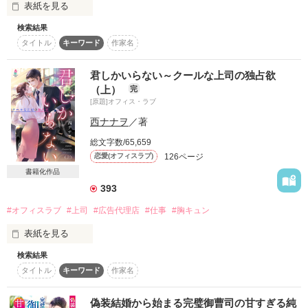
表紙を見る
変わった店員が勢揃い 

スターツ出版小説投稿サイト合同企画「1話からの長編大
*⑅︎୨୧┈︎┈︎┈︎┈︎୨୧⑅︎*

賞」ベリーズカフェ会場
検索結果
タイトル
キーワード
作家名
＊―世界一美味しいコーヒーを煎れる老紳士―＊

その他の条件
動画あり
コミックあり
「忘れられるわけない。将来を誓い合ったのに……ずっと好き
だった」

＊―宝物を癒す天才少年リペア師―＊

君しかいらない～クールな上司の独占欲
（上）
完
一度引き離された二人は、運命のいたずらで再び出会ってしま
＊―性格難アリのイケメン鑑定士―＊

[原題]オフィス・ラブ
う――。

西ナナヲ
／著
◆◇◆◇◆◇◆◇◆◇◆◇◆◇◆

総文字数/65,659
百貨店業界シェアNO.1の御曹司

フカミ喫茶店へやってくる『依頼品』は、

126ページ
恋愛(オフィスラブ)
『葛城堂』の代表取締役兼社長

今日もトラブルを運んでくるけれど。

書籍化作品
葛城秋人（カツラギ・アキト）27歳

393
どんなトラブルも

お花屋さんで働く

私達にかかれば、なんのその！

#オフィスラブ
#上司
#広告代理店
#仕事
#胸キュン
２歳の子を育てるシングルマザー

瀬名結愛（セナ・ユア）　25歳

『ようこそ、不思議な鑑定士のいる、

表紙を見る
フカミ喫茶店へ！』

検索結果
⋆○ｏ｡..:*･･*:..｡ｏ○。

タイトル
キーワード
作家名
「よろしく」って

にこりともしない

12月14日に完結いたしました！

それはアンティークが織りなす

偽装結婚から始まる完璧御曹司の甘すぎる純