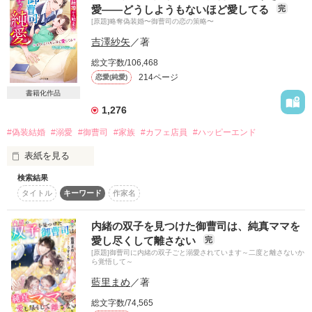
『絆』の物語。

ほんと、この人

愛――どうしようもないほど愛してる
完
長い期間、更新を追って下さった読者の皆様

仕事の鬼

[原題]略奪偽装婚〜御曹司の恋の策略〜
たくさんのいいねも、ありがとうございました。

○ｏ｡..○:*.。 ｡.*:○..｡ｏ○

吉澤紗矢
／著
怖いけど

悔しいくらいかっこいい

総文字数/106,468
3月21日　

マカロン文庫にて発売いたします🥰

214ページ
恋愛(純愛)
私の上司

三星マユハ先生の素敵な表紙と合わせて

書籍化作品
改稿した本作をお楽しみ頂けると嬉しいです🍀
1,276
作品を読む
────────────────

#偽装結婚
#溺愛
#御曹司
#家族
#カフェ店員
#ハッピーエンド
Thanks for your review!

さっかん様

作品を読む
表紙を見る
cinamon_ma様

usamo様

検索結果
カフェで働く花穂は家族のために、不本意な見合いをする。

────────────────

タイトル
キーワード
作家名
ところが当日、以前から気になっていた御曹司の響一が見合い
を止めに来る。さらに偽装結婚まで申し込んできて……。

2015年12月マカロン文庫より電子書籍

内緒の双子を見つけた御曹司は、純真ママを
『オフィス・ラブ～ずるいキスは恋の始まり』

愛し尽くして離さない
完
発売中

◇ベリーズ文庫11月刊にて書籍化予定です。

[原題]御曹司に内緒の双子ごと溺愛されています～二度と離さないか
ら覚悟して～
内容はほぼ変わりません

2023年10月完結
藍里まめ
／著
総文字数/74,565