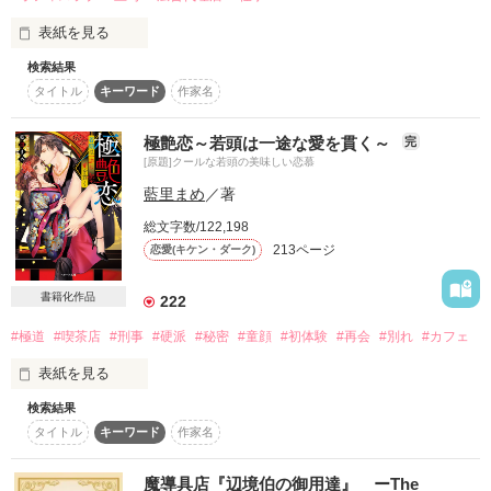
表紙を見る
検索結果
タイトル
キーワード
作家名
上司でもない

恋人でもない

極艶恋～若頭は一途な愛を貫く～
完
曖昧な距離

[原題]クールな若頭の美味しい恋慕
藍里まめ
／著
よく、考えて

そして早く気づいて

総文字数/122,198
213ページ
恋愛(キケン・ダーク)
私が

あなたのなんなのか

書籍化作品
222
#極道
#喫茶店
#刑事
#硬派
#秘密
#童顔
#初体験
#再会
#別れ
#カフェ
──────────

Thanks for your review!

表紙を見る
☆ミはるか様

あびの様

検索結果
usamo様

タイトル
キーワード
作家名
いつか自分のカフェを持つことを夢みて

下町の喫茶店で働く実乃里は、

ある男性客に一目惚れをする。

魔導具店『辺境伯の御用達』 ーThe