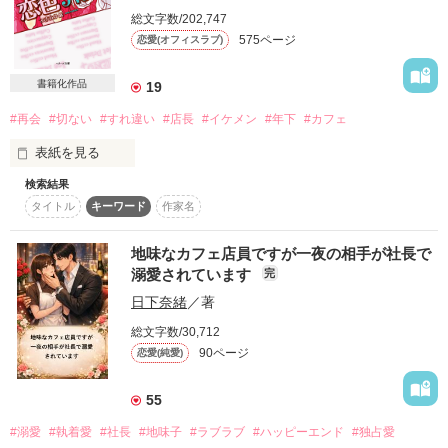
　だから私は、もうこれで最後だからと、三国くんに抱いてほ
えていただき本当に感謝しています。最後まで読んでいただけ
総文字数/202,747
しいとお願いした。

て嬉しいです！また別の作品でもお逢いできたら嬉しいです。
575ページ
恋愛(オフィスラブ)
　それから七年が経ち、私は三国くんとたまたま職場の書店で
書籍化作品
19
再会した。

作品を読む
#再会
#切ない
#すれ違い
#店長
#イケメン
#年下
#カフェ
「……絵梨沙？」

表紙を見る
「え、三国くん……？」

検索結果
　そんな中、私の七年越しの初恋の針が、再び動き出したーー
タイトル
キーワード
作家名
** 原題：琥珀色の砂 **

ー。

地味なカフェ店員ですが一夜の相手が社長で
もう、二度と

溺愛されています
完
「俺はもう、絵梨沙のことを二度と離さない」

会うことはないと思っていた

日下奈緒
／著
「祥太くん……」

気持ちも、奥底に封印した

総文字数/30,712
90ページ
「好きだ」

恋愛(純愛)
────筈だった

55
海外へ留学し猛勉強の末に弁護士となり、絵梨沙の前に現れた
カフェ店長

ヒーロー

#溺愛
#執着愛
#社長
#地味子
#ラブラブ
#ハッピーエンド
#独占愛
×
