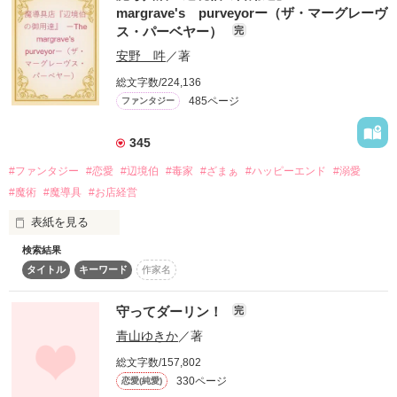
margrave's purveyorー（ザ・マーグレーヴ
精悍な美形で、危険な香りのするその人は、

ス・パーベヤー）
完
任侠一家、猿亘組の若頭であった。

作品を読む
安野 吽
／著
極道に惚れてはいけないと堪えても

総文字数/224,136
大人の色気にやられて、

485ページ
ファンタジー
想いは日に日に増すばかり。

そんな時に偶然、彼の正体を知ってしまい……。

345
#ファンタジー
#恋愛
#辺境伯
#毒家
#ざまぁ
#ハッピーエンド
#溺愛
「もう止められません、好きなんです」

#魔術
#魔導具
#お店経営
表紙を見る
「お前は男の趣味をなんとかしろ。

危ない男に惹かれるな」

検索結果
　これは、自らを苛む貴族家から解き放たれたひとりの女性
タイトル
キーワード
作家名
が、ひとつのお店を通して自分と出会い直す物語――。

恋も夢も全力で追いかけるひたむき女子と

　ノルシェーリアという王国に、魔道具作りを生業とすること
秘密を背負うクールな若頭の、

守ってダーリン！
完
で急速に名を上げたファークラーテン子爵家という家柄があっ
危険な純愛物語。

青山ゆきか
／著
た。

　その当主が屋敷の侍女に手を付け生まれたサンジュは、魔導
総文字数/157,802
具師として優秀な技術を備えながらも、当然のごとく父母や冷
330ページ
恋愛(純愛)
酷な長兄ソエル、残虐な次兄ザドに虐げられる毎日を送ってい