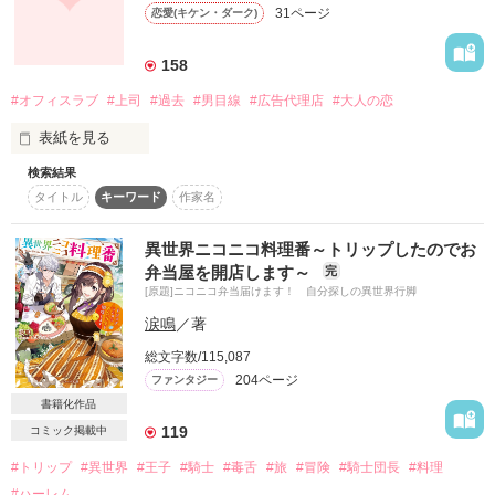
　合わないと思われましたら

31ページ
恋愛(キケン・ダーク)
☆　☆氷川真紗兎さま　☆　☆

　　　直ぐに退出されて下さい。

すれ違いの夜を越えた二人は、  

　石倉唯さま

今度はすれ違わないように、少しずつ言葉を重ねていく。

　usamoさま

158
　宜しくお願い致します。

嬉しいこと。  

#オフィスラブ
#上司
#過去
#男目線
#広告代理店
#大人の恋
※※Mamo※※で、ございました。

不安なこと。  

好きという気持ち。

表紙を見る
作品を読む
　******　これより　******

検索結果
日常の中で積み重なる小さな出来事が、  

タイトル
キーワード
作家名
二人の世界を“好きでいっぱい”にしていく。

何を求めていいのか

わからず

そして陽菜は気づく。  

異世界ニコニコ料理番～トリップしたのでお
この人となら·····

恋は怖いものじゃなくて、  

求められているものには

弁当屋を開店します～
完
誰かと一緒に歩くための、優しい気持ちなのだと。

薄々気づいて

[原題]ニコニコ弁当届けます！ 自分探しの異世界行脚
一生、共に生きて行きたい·····と

涙鳴
／著
雨の日も、晴れの日も。  

だけど、それは自分には

結婚したはず·····なのに

カフェの香りも、帰り道の静けさも。  

向かないのだと

総文字数/115,087
全部が二人の思い出になっていく。

204ページ
夫は、私への関心がなくなり

ファンタジー
そう思っていた

書籍化作品
“好きが止まらない”恋の続きは、  

仕事····仕事·····

“好きでいっぱい”の毎日へと変わっていく。

119
コミック掲載中
──────────

会話も·····ない

#トリップ
#異世界
#王子
#騎士
#毒舌
#旅
#冒険
#騎士団長
#料理
『オフィス・ラブ』シリーズ番外編

新庄Side

#ハーレム