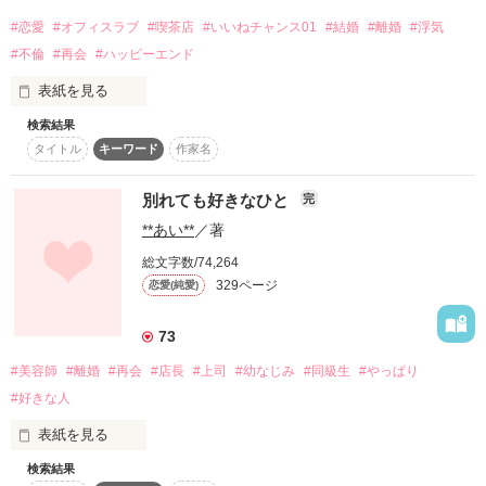
新人の歓迎会で飲みすぎた二人。

   ＊ ＊ ＊

#恋愛
#オフィスラブ
#喫茶店
#いいねチャンス01
#結婚
#離婚
#浮気
#不倫
#再会
#ハッピーエンド
 『若女将の見初められ婚』に登場する吉木姉さんと倉木大のお
話です。

表紙を見る
前作を読んでいなくてもわかる内容になっています。

作品を読む
検索結果
中島美紀と向かい合って座る、スーツに眼鏡の真面目風サラリ
タイトル
キーワード
作家名
ーマン。

彼は、美紀の友人でも恋人でもない。

この店で相席している常連客――藤沢海斗だ。

別れても好きなひと
完
作品を読む
**あい**
／著
総文字数/74,264
完結&公開　2022.6.3

329ページ
恋愛(純愛)
さとみっち様

73
レビューありがとうございます。
#美容師
#離婚
#再会
#店長
#上司
#幼なじみ
#同級生
#やっぱり
#好きな人
作品を読む
表紙を見る
検索結果
どんなに離れていても
