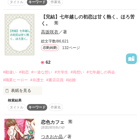
タイトル
キーワード
作家名
【完結】七年越しの初恋は甘く熱く、ほろ苦
私の心はずっと

く。
完
高坂咲衣
／著
総文字数/86,621
あなたのもの

132ページ
恋愛(純愛)
62
#勘違い
#初恋
#一途な想い
#大学生
#両想い
#七年越しの再会
結音さんへ

素敵なレビューありがとうございます。仕事中に見て、嬉しさ
#職業ヒーロー
#弁護士
#書店店員
#結婚
のあまりうるっときました。そしてスクショしました(笑)。今
表紙を見る
後の活動の励みになります。ありがとうございました。

検索結果
☆★くぅ♪★☆さん

タイトル
キーワード
作家名
レビューありがとうございます。作品に出合ってくださり、素
敵なレビュー、高評価、ありがとうございます。嬉しくて何度
「三国くん……好き」

も見ています。今後の力になりました。

恋色カフェ
完
[原題]琥珀色の砂
　私がずっと好きだった三国くんは、海外への留学が決まって
sadsukgcさん

つきおか晶
／著
いた。　私は三国くんと会えなくなることがイヤだった。

コメントやレビューありがとうございます。完結まで応援し支