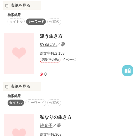
表紙を見る
検索結果
タイトル
キーワード
作家名
パート１です♭

それは、何ものにも縛られないということ

「詩」っぽくなってます！！

違う生き方
めるぽん
／著
>>>>>>>>>>>>

総文字数/2,158
＊今、この瞬間を…＊

9ページ
恋愛(その他)
0
作品を読む
表紙を見る
「ただの自己中でワガママし放題なだけでしょ!!」

検索結果
タイトル
キーワード
作家名
「少し黙っていてくれないかな？リシュリー君。顔が鬼のよう
だよ。」

私なりの生き方
「好きに病気もなにも、関係ないよ。」

紗倉子
／著
「誰が鬼だ！」

「お前は俺が先に死んでも悲しくないんか？」

総文字数/308