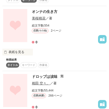
タイトル
キーワード
作家名
パート２！！♭

ずっと好きでいる。

「詩」っぽくなってます♪♪

オンナの生き方
美桜桃花
／著
＊今日といぅ日を…＊

総文字数/354
2ページ
恋愛(その他)
作品を読む
作品を読む
0
表紙を見る
作品を読む
検索結果
タイトル
キーワード
作家名
人はひとりでは生きられないという。

ドロップは涙味
完
相田 空々。
／著
でも、

総文字数/55,444
266ページ
恋愛(純愛)
ひとりでも生きていけそうなオンナがいた。

0