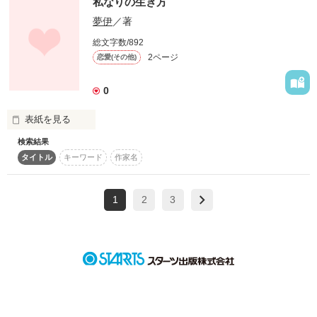
私なりの生き方
夢伊
／著
あの日の笑顔は

総文字数/892
2ページ
恋愛(その他)
もう遠い光

0
表紙を見る
検索結果
だけどそれだけで

私ゎみんなに出会えて本当に良かった。。。

タイトル
キーワード
作家名
クラスの人や先生.趣味が合う友達....

1
2
3
生きていける気がした

――そしてﾀﾞｲｽｷな

あなた――――――

これからも

いつまでも好きデス。

できればずっと一緒に
