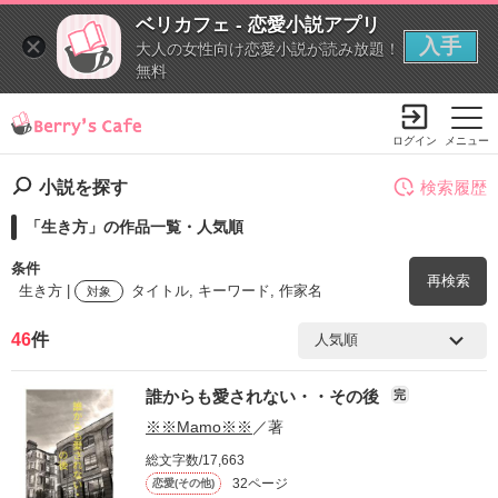
ベリカフェ - 恋愛小説アプリ
入手
大人の女性向け恋愛小説が読み放題！
無料
ログイン
メニュー
小説を探す
検索履歴
「生き方」の作品一覧・人気順
条件
再検索
生き方 |
タイトル, キーワード, 作家名
対象
46
件
検索ワード
誰からも愛されない・・その後
完
を含む
※※Mamo※※
／著
総文字数/17,663
を除く
32ページ
恋愛(その他)