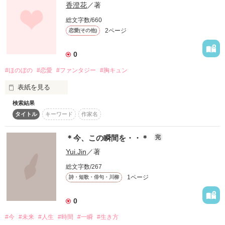
そして自分の本当の気持ちと向き合い、誠実に生きてゆこうと
香澄花
／著
総文字数/660
2ページ
恋愛(その他)
作品を読む
0
#ほのぼの
#恋愛
#ファンタジー
#胸キュン
表紙を見る
検索結果
タイトル
キーワード
作家名
クラウス・フォードの生き方・・

＊今、この瞬間を・・＊
完
Yui.Jin
／著
総文字数/267
1ページ
詩・短歌・俳句・川柳
0
#今
#未来
#人生
#時間
#一瞬
#生き方