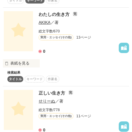
タイトル
キーワード
作家名
＊ー＊ー＊ー＊ー＊

女たちの人生は実に慌ただしく

壮絶と言える。

飴玉大好き冷酷非道な適当魔女

そんな中で、女でいたい！夢を持ちたい！大切にされたい！お
わたしの生き方
完
と

金も欲しい！

AKIKA
／著
普通をこよなく愛する特殊部隊員

欲望をコトバにできる人は多くない。

が

まして、行動にできる人は一握りしかいないだろう。

総文字数/670
14歳の正しい生き方って

お送りする

世間体と心の葛藤が日々積み重なる。

13ページ
実用・エッセイ(その他)
あるんですか?

現代ファンタジックコメディー…!!
0
作品を読む
表紙を見る
作品を読む
検索結果
タイトル
キーワード
作家名
皆さんは自分の

生き様を語れますか??

正しい生き方
完
せりーぬ
／著
あたしはこんな

総文字数/778
人生を歩んでます!

11ページ
実用・エッセイ(その他)
0