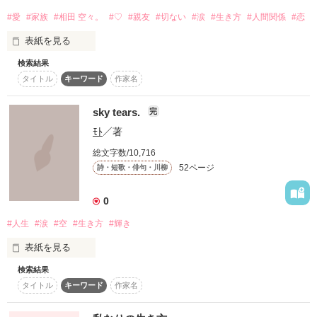
#愛
#家族
#相田 空々。
#♡
#親友
#切ない
#涙
#生き方
#人間関係
#恋
ひとりでは生きていけそうにないオンナがいた。

表紙を見る
どちらが幸せかなんて、誰にも、わからない。

検索結果
ずっと、何もかも変わらないままだって、信じてた。

タイトル
キーワード
作家名
でも、人はひとりでは生きていけない。

。・゜・゜・。。・゜・゜・。。・゜・゜・。。・゜・゜・。
sky tears.
完
。・゜・゜・。。・゜・゜・。。・゜

ﾓﾄ
／著
かんたん感想、感想ありがとうございます！(^з^)-☆

総文字数/10,716
52ページ
詩・短歌・俳句・川柳
読者さま！

作品を読む
0
未熟なものになっていますが、読んで頂けて嬉しいです！
#人生
#涙
#空
#生き方
#輝き
表紙を見る
作品を読む
検索結果
タイトル
キーワード
作家名
少しだけ笑ってくれた
