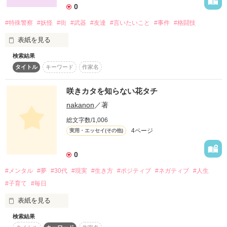
0
＊ー＊ー＊ー＊ー＊

#特殊警察
#妖怪
#街
#武器
#友達
#言いたいこと
#事件
#格闘技
今より少しハイテクになった日本

表紙を見る
警察庁本部は新たな国家公務員一般職として特殊部体【NIC(ニ
ック)】を職務化したのは少し前の話だ

検索結果
妖怪と人が暮らす街、イヅナ。

14歳の中学生だから

タイトル
キーワード
作家名
そんなNICに入隊した訓練生【真 頼斗(まこと よりと)】は至っ
その街では不可解な事件が多く発生する。そのために作られた
14歳の中学生だったら

て普通の男性

のが特殊警察だ。

咲きカタを知らない花タチ
本当に何の特徴も無い普通の男性。

nakanon
／著
特殊警察になった者は、人間離れした能力を手にすることがで
頼斗が入隊して間もなく、女子高生が1日1人…植物状態になる
きる。

総文字数/1,006
と言う怪事件が発生する

4ページ
実用・エッセイ(その他)
これは、特殊警察官として働く少女の物語。
警察はお手上げ状態に加え、NICも困難を極めたこの事件

0
弱音や本音や痛みを

それを見兼ねてか頼斗の憧れの先輩実影(みかげ)が最終手段と
作品を読む
して連れて来たのは、飴を舐めた感じの悪い女性

#メンタル
#夢
#30代
#現実
#生き方
#ポジティブ
#ネガティブ
#人生
訴えてはいけないんですか?

#子育て
#毎日
そんな彼女をみんなは【魔女】と呼び…

そんな彼女との出会いが…変わった日常を呼び込むのだった
表紙を見る
ー…。

検索結果
恋愛、仕事、結婚、妊娠、出産、子育て、離婚
