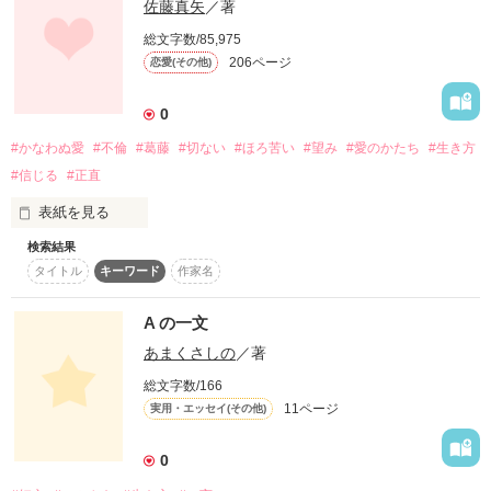
佐藤真矢
／著
引き摺る脳とその苦悩

総文字数/85,975
君はどの道を選ぶ？

206ページ
恋愛(その他)
その苦悩故の私の苦悩

0
#かなわぬ愛
#不倫
#葛藤
#切ない
#ほろ苦い
#望み
#愛のかたち
#生き方
#信じる
#正直
作品を読む
表紙を見る
嫌な出来事や悩みを

検索結果
偏見や奇異の目に晒されることなく、好きな人と生きてゆけた
引き摺ってしまうことに

タイトル
キーワード
作家名
ら‥

辛い思いを抱いている人に

A の一文
フリーライターの真紀と専業主婦の由香は

あまくさしの
／著
作品を読む
ある日ショットバーで出会う

総文字数/166
11ページ
実用・エッセイ(その他)
原稿をパソコンに打込んでいた真紀が由香の視線に気づき

0
話しかけたことが出会うきっかけになる
