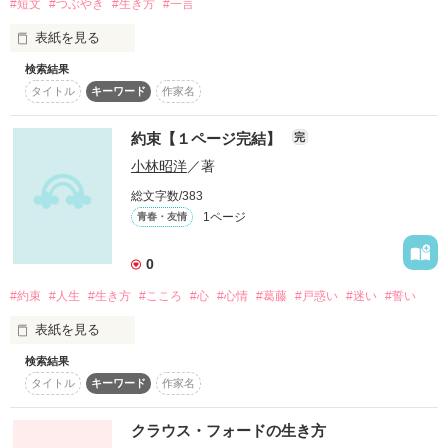
#短文
#つぶやき
#生き方
#一言
知合ったばかりの二人はすぐに意気投合し

表紙を見る
後日、趣味のサイクリングに出掛けることに

検索結果
深い哀しみは要らない　それに激しい喜びも要らない　植物の
それ以来、メールや電話で頻繁に連絡を取り合うようになる

タイトル
キーワード
作家名
様な平穏な人生が欲しい
やがてお互いに惹かれ合ってゆくが‥

約束【１ページ完結】
完
作品を読む
一方、夫の浩輔は会社の部下と一年半前から不倫の関係を続け
小林昭洋
／著
ている

総文字数/383
1ページ
青春・友情
妻　由香との間に子供はいない

夫婦の関係がぎくしゃくしだした頃に

0
愛人の妊娠が発覚する

#約束
#人生
#生き方
#こころ
#心
#心情
#葛藤
#戸惑い
#迷い
#誓い
表紙を見る
浩輔は由香に離婚してもらいたいと懇願するのだが‥

検索結果
約束とは何だ…。
由香は夫に裏切られた気持ちと

タイトル
キーワード
作家名
誰にも打ち明けることができない真紀との関係に悩み続ける

クラウス・フォードの生き方
作品を読む