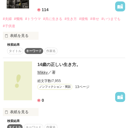
詳しく検索
114
検索対象
#夫婦
#懺悔
#トラウマ
#共に生きる
#生き方
#後悔
#幸せ
#いつまでも
タイトル
キーワード
作家名
表紙コメント
#子供達
あらすじ
表紙を見る
検索結果
ジャンル
タイトル
キーワード
作家名
「33作品目」

　完結致しました。

14歳の正しい生き方。
感想
　読んで頂けますと

Mikky
／著
　幸いです。

ステータス
全て
完結
更新中
総文字数/7,955
　あわないと思われましたら

13ページ
ノンフィクション・実話
　直ぐに退出されて下さい。

作品の長さ
長編
中編
短編
0
　宜しくお願い致します。

作品の長さについて
　※※Mamo※※で、ございました。

表紙を見る
コンテスト
検索結果
超短編！フェチから始まる溺愛コンテスト
タイトル
キーワード
作家名
　*****　これより　*****
