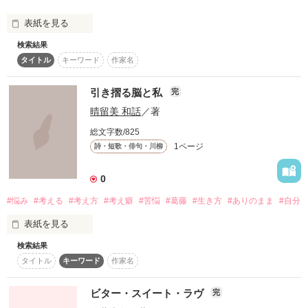
表紙を見る
作品を読む
検索結果
タイトル
キーワード
作家名
※ﾉﾝﾌｨｸｼｮﾝです。

引き摺る脳と私
完
人物名は仮名です。

晴留美 和話
／著
文章力なくて伝わりずらいと思いますが

君の目の前にはたくさんの道がある。 

総文字数/825
読んでみよう、など思ってくれた方々へ。

1ページ
詩・短歌・俳句・川柳
本当に有難う御座います。
0
#悩み
#考える
#考え方
#考え癖
#苦悩
#葛藤
#生き方
#ありのまま
#自分
どの道に進むかは君次第だ。

作品を読む
表紙を見る
検索結果
タイトル
キーワード
作家名
嫌な出来事をすぐに忘れられたら……

さぁ！

せめてその日一日限りで忘れられたら……

ビター・スイート・ラヴ
完