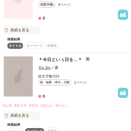
4ページ
恋愛(学園)
0
表紙を見る
検索結果
新学期

タイトル
キーワード
作家名
高校2年になった私は…

自己中でワガママし放題の何でも屋所長

なんて答えたらいいか

わからなかったあの頃

＊今日といぅ日を…＊
完
          ×

苦労性社員

Yui.Jin
／著
いまなら言える

本田実花     Honda Mihana

総文字数/183
1ページ
詩・短歌・俳句・川柳
この物語は私が精一杯生きた

「…あたしが死なせない」

0
笑いとラブと時々涙？有りのラブコメ

#人生
#生き方
#今日
#あなた
#わたし
作品を読む
愛するひとが

表紙を見る
先に逝ってしまっても…

検索結果