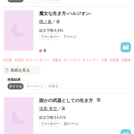
スターツ出版小説投稿サイト合同企画「1話からの長編大
賞」ベリーズカフェ会場
魔女な生き方-ハルジオン-
彩心と忍の・・その後や・・

桃ノ条
／著
その他の条件
動画あり
コミックあり
皐は・・・

総文字数/4,981
7ページ
ファンタジー
紫月は・・

0
新は・・・

#恋愛
#現代
#ファンタジー
#魔女
#シリアス
#コメディ
#軍
#鬼畜
#魔術
涼は・・・

表紙を見る
楓や凪・・清香は・・

検索結果
21歳無職

タイトル
キーワード
作家名
1日の食事は特注の飴玉

少しだけ・・・ご覧下さい。
好きな物はお金と布団

犯罪　強姦　SEX　交友　交際　裏切り　精神　障害　自傷

嫌いな物は泣き虫と蚊

誰かの武器としての生き方
完
浅葱 美空
／著
ストレス発散方法は【魔術暗唱】

作品を読む
辛い　苦しい　生きたくない　逝きたくない　泣きたい　助け
総文字数/14,478
て

それが…この日本に存在する彼女の基本プロフィールである
32ページ
ファンタジー
ー…。
