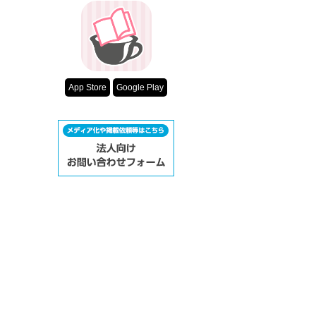
超短編！フェチ
スターツ出版小
その他の条件
動画あり
App Store
Google Play