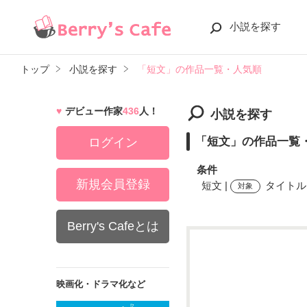
小説を探す
トップ
小説を探す
「短文」の作品一覧・人気順
デビュー作家
436
人！
小説を探す
「短文」の作品一覧
ログイン
条件
新規会員登録
短文 |
タイトル,
対象
Berry's Cafeとは
検索ワード
映画化・ドラマ化など