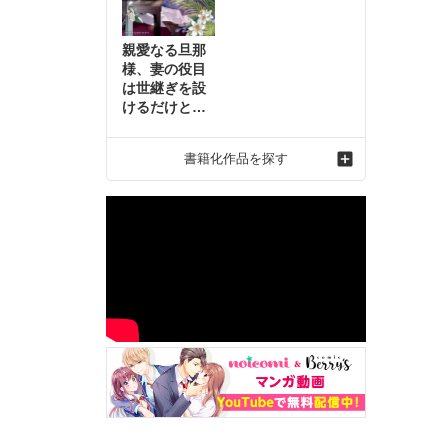
親愛なる旦那
様、妻の役目
は世継ぎを設
けるだけと聞
いておりまし
たが～虐げら
書籍化作品を探す
れ才女の幸せ
な結婚～2