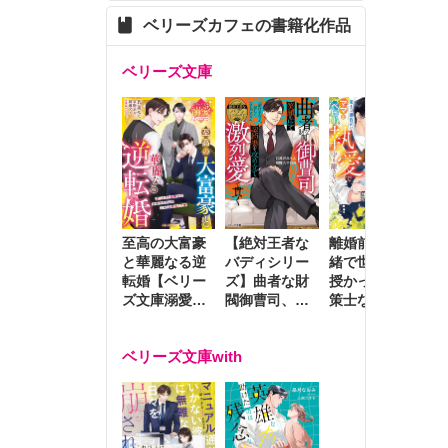
ベリーズカフェの書籍化作品
ベリーズ文庫
至高の大富豪
離婚前夜に内
冷
【絶対王者な
と華麗なる逆
緒で世継ぎを
や
バディシリー
転婚【ベリー
授かったら～
生
ズ】曲者な財
ズ文庫溺愛ア
策士な御曹司
を
閥御曹司、笑
ンソロジー】
はママとベビ
～
顔の圧で契約
ーを執愛で守
つ
妻を攻め立て
ベリーズ文庫with
り離さない～
様
激烈愛で貫く
し