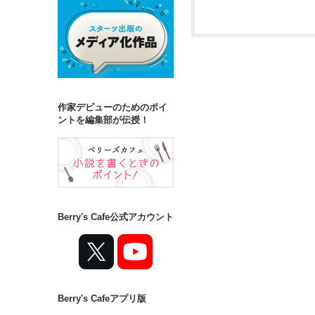
詳しく検索
検索対象
タイトル
キ
作家デビューのためのポイ
ジャンル
ントを編集部が伝授！
ステータス
全て
完結
Berry's Cafe公式アカウント
作品の長さ
長編
中編
Berry's Cafeアプリ版
コンテスト