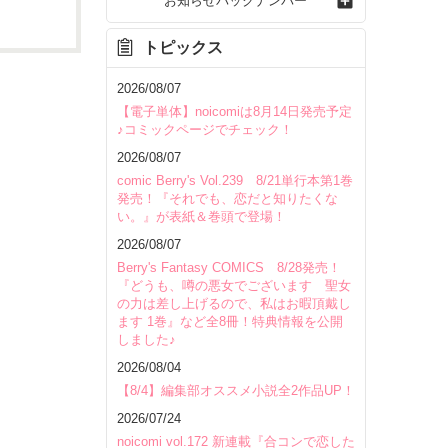
お知らせバックナンバー
トピックス
2026/08/07
【電子単体】noicomiは8月14日発売予定
♪コミックページでチェック！
2026/08/07
comic Berry's Vol.239 8/21単行本第1巻
発売！『それでも、恋だと知りたくな
い。』が表紙＆巻頭で登場！
2026/08/07
Berry's Fantasy COMICS 8/28発売！
『どうも、噂の悪女でございます 聖女
の力は差し上げるので、私はお暇頂戴し
ます 1巻』など全8冊！特典情報を公開
しました♪
2026/08/04
いて
【8/4】編集部オススメ小説全2作品UP！
2026/07/24
noicomi vol.172 新連載『合コンで恋した