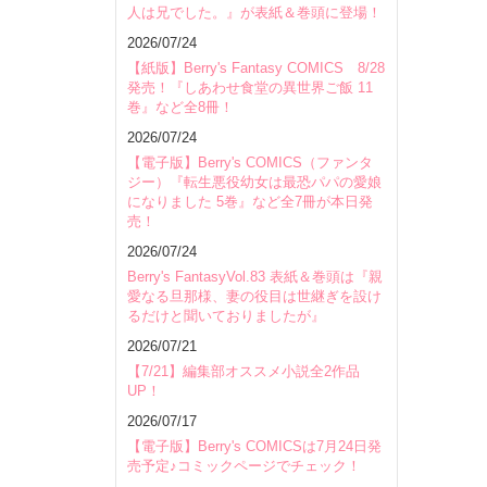
人は兄でした。』が表紙＆巻頭に登場！
会場
2026/07/24
【紙版】Berry's Fantasy COMICS 8/28
発売！『しあわせ食堂の異世界ご飯 11
巻』など全8冊！
2026/07/24
【電子版】Berry's COMICS（ファンタ
ジー）『転生悪役幼女は最恐パパの愛娘
になりました 5巻』など全7冊が本日発
売！
2026/07/24
Berry's FantasyVol.83 表紙＆巻頭は『親
愛なる旦那様、妻の役目は世継ぎを設け
るだけと聞いておりましたが』
2026/07/21
【7/21】編集部オススメ小説全2作品
UP！
2026/07/17
【電子版】Berry's COMICSは7月24日発
売予定♪コミックページでチェック！