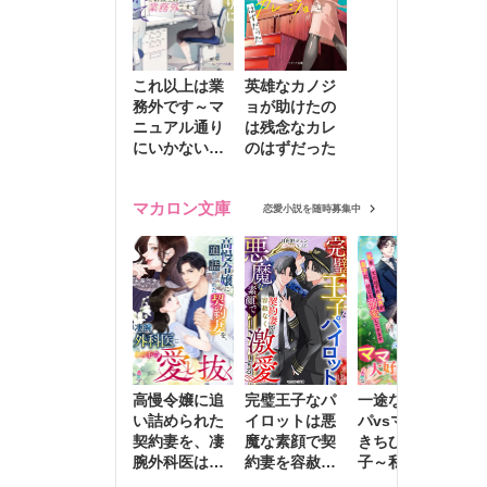
これ以上は業
英雄なカノジ
務外です～マ
ョが助けたの
ニュアル通り
は残念なカレ
にいかない彼
のはずだった
に無難な日々
を崩されて～
マカロン文庫
恋愛小説を随時募集中
高慢令嬢に追
完璧王子なパ
一途な社長パ
執
い詰められた
イロットは悪
パvsママ大好
士
契約妻を、凄
魔な素顔で契
きちびっこ息
偽
腕外科医はこ
約妻を容赦な
子～私を捨て
情
の手で愛し抜
く激愛する
たはずの元夫
堕