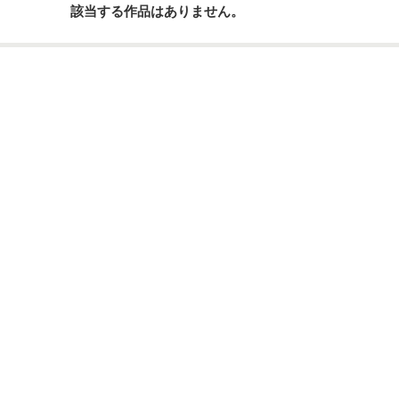
該当する作品はありません。
ーワード
作家名
表紙コメント
あらすじ
感想
更新中
短編
作品の長さにつ