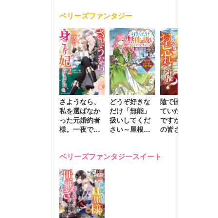
く
が息子に負け
ベリーズファンタジー
じと溺愛して
きます～
さようなら、
どうぞ好きな
陰で国を支え
転
私を選ばなか
だけ「無能」
ていたのは私
と
った元婚約者
扱いしてくだ
ですが、王家
っ
様。一夜で大
さい～屋根裏
の皆さんお忘
国
国君主の身ご
部屋の本の
れですか？～
に
もり妃になり
虫、実は国を
追放された隠
不
ベリーズファンタジースイート
ました２
動かす万能令
れ才女の辺境
保
嬢でした～
スローライフ
で
計画～
能
し