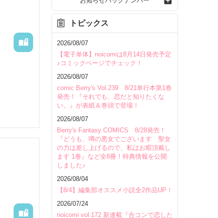
お知らせバックナンバー
トピックス
2026/08/07
【電子単体】noicomiは8月14日発売予定
♪コミックページでチェック！
2026/08/07
comic Berry's Vol.239 8/21単行本第1巻
発売！『それでも、恋だと知りたくな
い。』が表紙＆巻頭で登場！
2026/08/07
Berry's Fantasy COMICS 8/28発売！
『どうも、噂の悪女でございます 聖女
の力は差し上げるので、私はお暇頂戴し
ます 1巻』など全8冊！特典情報を公開
しました♪
2026/08/04
いて
【8/4】編集部オススメ小説全2作品UP！
2026/07/24
noicomi vol.172 新連載『合コンで恋した