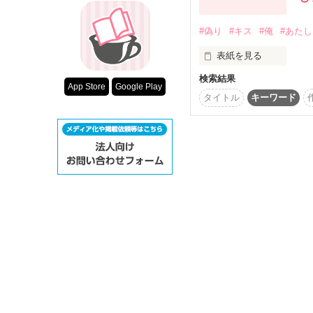
超短編！フェチ
日野石 玲*Hinoishi Rei

スターツ出版小
#偽り
#キス
#俺
#あたし
表紙を見る
その他の条件
✳性的描写が含まれてい
検索結果
動画あり
App Store
Google Play
タイトル
キーワード
白崎 美亜(16)

ｼﾛｻｷ ﾐｱ

好きになってくれないな
あたしがあなたを好きな
大好きだよ。

―――――――――――