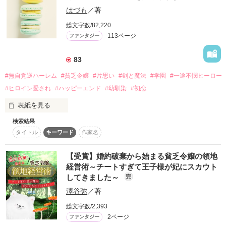
夜会に並ぶ豪華な料理をお腹いっぱいに堪能する事！

はづも
／著
食べ放題、飲み放題！こんな幸せな事はないわ！

〝今〟を見る能力者

総文字数/82,220
前向きに運命に立ち向かう貧乏令嬢

113ページ
ファンタジー
シエラ・ガードナー

そんなわけで今日も料理目当てで、城主催の夜会に参加してい
×

ます。

〝未来〟を見る能力者

83
過去に縛られながら自由を夢見る第二王子

そんな中この国の王太子、リューイに声を掛けられ・・・。

フィデル・バラクロフ

#無自覚逆ハーレム
#貧乏令嬢
#片思い
#剣と魔法
#学園
#一途不憫ヒーロー
#ヒロイン愛され
#ハッピーエンド
#幼馴染
#初恋
シエラはフィデルと協力し、崖っぷちから成り上がることを決
出会いなんか求めてないの！

意するが

表紙を見る
私は食事しに来てるだけなの！

そこには様々な困難が立ちはだかって――！？

お腹いっぱい食べたいだけなの！！

検索結果
過去、魔物の大量発生から領地と領民を守るために奮闘したマ
タイトル
キーワード
作家名
2020.3/18　完結公開

ニフィカ伯爵家は、借金まみれになっていた。

そんな家の娘であるマリアベルは、決めた。自分が魔物をぶっ
貧乏伯爵令嬢と次期国王のどたばたラブコメディー。

花木きなさん　とても嬉しいレビューをありがとうございま
倒しまくると。

【受賞】婚約破棄から始まる貧乏令嬢の領地
す！

身なりなんて二の次で魔法の特訓と魔物退治に明け暮れる彼女
皆様のお陰で３月マカロン文庫より配信される事となりまし
経営術～チートすぎて王子様が妃にスカウト
は、いつしか「鮮血のマリアベル」と呼ばれるようになってい
た。

してきました～
完
※こちらは改稿前のものとなりますので、書籍と内容が異なる
た。

本当にありがとうございます(^^)/

部分がございます

澤谷弥
／著
幼馴染で公爵家嫡男のアーロン・アークライトは、そんな彼女
に長年の片思い中。

新題→「琥珀色の王太子様に愛されすぎて困ってます！」

総文字数/2,393
学園に入学し、パーティーで着飾ったマリアベルは、「あんな
ですが、マカロン版と内容が変わっておりますので、

2ページ
ファンタジー
にきれいだったのか」と男たちの注目の的となる。

こちらは旧題のままで公開致します。
