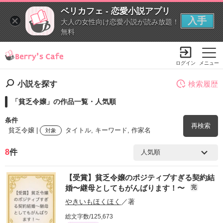
ベリカフェ - 恋愛小説アプリ
入手
大人の女性向け恋愛小説が読み放題！
無料
ログイン
メニュー
小説を探す
検索履歴
「貧乏令嬢」の作品一覧・人気順
条件
再検索
貧乏令嬢 |
タイトル, キーワード, 作家名
対象
8
件
検索ワード
【受賞】貧乏令嬢のポジティブすぎる契約結
を含む
婚〜継母としてもがんばります！〜
完
やきいもほくほく
／著
を除く
総文字数/125,673