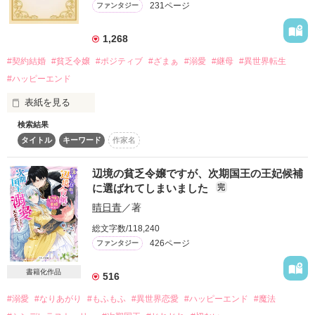
231ページ
ファンタジー
詳しく検索
検索対象
1,268
タイトル
キーワード
作家名
表紙コメント
#契約結婚
#貧乏令嬢
#ポジティブ
#ざまぁ
#溺愛
#継母
#異世界転生
#ハッピーエンド
あらすじ
表紙を見る
ジャンル
検索結果
／

タイトル
キーワード
作家名
第14回ネット小説大賞

入賞いたしました！

感想
＼

辺境の貧乏令嬢ですが、次期国王の王妃候補
に選ばれてしまいました
完
ステータス
全て
完結
更新中
没落寸前、貧乏男爵令嬢ディアンヌ・メリーティーは家族を守
晴日青
／著
るために援助を求めて結婚相手を探しに向かうが大失敗。

その場で転んで頭をぶつけた拍子に前世の記憶を思い出すが、
作品の長さ
長編
中編
短編
総文字数/118,240
友人だと思っていたシャーリーに騙されて会場で大恥をかくこ
426ページ
ファンタジー
ととなる。

作品の長さについて
しかし、そんなディアンヌを助けてくれたのは女性たちの憧れ
書籍化作品
宰相で公爵家の当主、リュドヴィック・ベルトルテだった。

516
コンテスト
そこでディアンヌは契約結婚を持ちかけられる。

#溺愛
#なりあがり
#もふもふ
#異世界恋愛
#ハッピーエンド
#魔法
その理由はピーターというベルトルテ公爵家に引き取られた子
超短編！フェチから始まる溺愛コンテスト