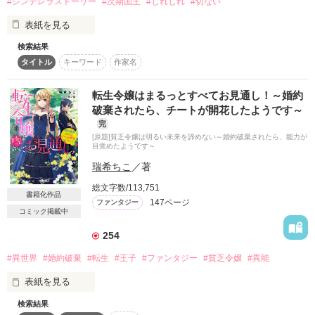
どもが懐いたからだった。

#シンデレラストーリー
#次期国王
#じれじれ
#切ない
実はディアンヌは、ピーターをパーティー会場で助けていた。

スターツ出版小説投稿サイト合同企画「1話からの長編大
表紙を見る
賞」ベリーズカフェ会場
慣れない生活中、リュドヴィックを慕う侍女に嫌がらせを受け
検索結果
「最後まで候補に残ってくれ。

ながらもピーターの心を開き、周囲から認められていくディア
その他の条件
動画あり
コミックあり
タイトル
キーワード
作家名
　……俺のために」

ンヌ。

次第に公爵夫人としての自覚も芽生えていく。

辺境の地、クアトリーに住むリティシアは

ある事件をきっかけにリュドヴィックとの距離も近づい
転生令嬢はまるっとすべてお見通し！～婚約
故郷の待遇改善を直談判するために

て……！？

破棄されたら、チートが開花したようです～
次期国王ランベールの妃候補に名乗りを上げた。

神頼みするしかない大ピンチの状況から、粘り強さとしたたか
完
さで大逆転。

[原題]貧乏令嬢は明るい未来を諦めない～婚約破棄されたら、能力が
数多くの令嬢が集まる王宮は

互いの利益だけを求めた契約結婚から、溺愛されていくポジテ
目覚めたようです～
珍しくて楽しいだけの場所ではなくて……。

ィブラブストーリー！

瑞希ちこ
／著
「そんなふざけた態度で候補に残るなんて

総文字数/113,751
書籍化作品
　恥を知りなさい」

＊アルファポリス、小説家になろう、カクヨム掲載中
147ページ
ファンタジー
コミック掲載中
「あなたが怪我をすれば、

254
　自分が妃に一歩近づけるんじゃないかって……」

作品を読む
#異世界
#婚約破棄
#転生
#王子
#ファンタジー
#貧乏令嬢
#異能
「もうこんな真似はしないって約束して。

　妃候補から脱落しても、命だけは失わないって」

表紙を見る
「お妃様になったら、

検索結果
神様のミスで転生してしまった主人公は、
