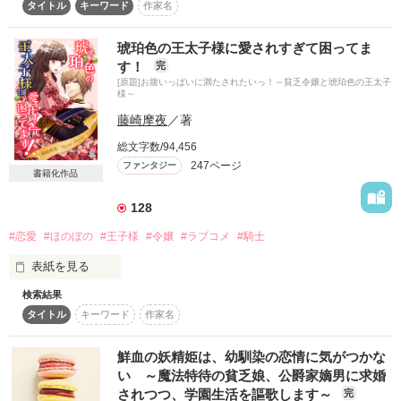
　私を一番の友達って紹介してね。

タイトル
キーワード
作家名
貧乏令嬢のシエラとして

　……絶対、負けないで」

第二の人生を送ることとなる。

琥珀色の王太子様に愛されすぎて困ってま
――華やかな社交界の影で暗躍する者たち。

神様は、ミスのお詫びにシエラを

す！
完
次期国王としてひとり戦うランベールに

『特別の女の子にしてあげる』ことを約束した。

[原題]お腹いっぱいに満たされたいっ！～貧乏令嬢と琥珀色の王太子
リティは少しずつ惹かれていき……。

その効果か、国の第一王子、エリオットの婚約者に選ばれる。

様～
前世で婚約破棄をされたシエラは、

藤崎摩夜
／著
（一生分の恋をしたわ。

今度こそ幸せになることを願うが、

　この思い出だけで生きていけるくらい）

結婚目前でまさかの婚約破棄！

総文字数/94,456
247ページ
ファンタジー
「俺が生涯をともにしたい相手は君だけだ」

書籍化作品
理由は『シエラが異能者でなかったから』……。

128
――選ぶのは、国のための結婚？

シエラの家系は何十年かに一度、

それとも……？
異能を持つ子供が生まれており、

#恋愛
#ほのぼの
#王子様
#令嬢
#ラブコメ
#騎士
エリオットはその能力目当てでシエラと婚約したのだった。

表紙を見る
自分をいじめていた令嬢と新たに婚約され、挙句悪者扱い。

作品を読む
検索結果
悲しみに暮れるシエラだったが

まさかの婚約破棄直後に、能力が使えるようになっていた
タイトル
キーワード
作家名
貴族達が出会いを求める夜会で、

――！

落ちぶれた貧乏伯爵令嬢のフィオナが夜会に参加するのはただ
ひとつ。

鮮血の妖精姫は、幼馴染の恋情に気がつかな
一方、シエラと同じく異能を持っているという噂の

い ～魔法特待の貧乏娘、公爵家嫡男に求婚
第二王子、フィデルは城のどこかでずっと幽閉生活を送ってい
されつつ、学園生活を謳歌します～
完
た。
