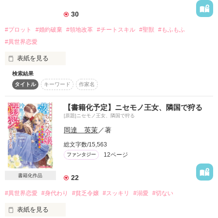
焦ったアーロンは、他の男にとられる前にと急いで彼女にプロ
ポーズしてしまう。

30
しかし想いは届かないうえ、不安は的中し、マリアベルは学園
2015.10.31

作品を読む
#プロット
#婚約破棄
#領地改革
#チートスキル
#聖獣
#もふもふ
で人気者になっていく！

やっとやっと完結！(号泣)

男女問わず無自覚に攻略するマリアベルと、恋敵が増えて胃痛
#異世界恋愛
がするアーロン。

2015.11.9　

表紙を見る
アーロンの気持ちは、マリアベルに届くのか！？

番外編投稿しております。

検索結果
貧乏、という理由で突然婚約破棄を突き付けられたセシリーだ
ずっと片思いしてたのに上手く思いが伝わらない不憫ヒーロー
タイトル
キーワード
作家名
が、特に結婚に興味もなかったセシリーはそれを難なく受け入
と、「魔力の高い子供が欲しいってこと！？」と勘違いするヒ
☆藤堂リン様☆

れる。婚約者と縁が切れ、肩の荷がおりたセシリーは、今日も
ロインの平和なすれ違い＆ヒロイン愛されものです。

☆tatami様☆

森に「きのこ」を採りにいく。ところがその日にかぎってあい
このお話は、小説家になろう、アルファポリス、ツギクル、エ
【書籍化予定】ニセモノ王女、隣国で狩る
にくの天気。帰路を急ぐセシリーは道を間違え森をさ迷うが、
ブリスタ、ベリーズカフェに掲載されています。
感想ありがとうございます～！

[原題]ニセモノ王女、隣国で狩る
そこで一匹の聖獣と出会う。聖獣はセシリーが伝説の魔女の生
宝物です！

岡達 英茉
／著
まれ変わりで、自分は魔女に恩返しをするために二百年を生き
てきた、と口にする。魔女の記憶がないセシリーだが、聖獣に
☆朔真ゆず様☆

総文字数/15,563
作品を読む
モフェットという名をつけて連れて帰ることにした。

素敵なレビューありがとうございます！

12ページ
ファンタジー
感無量です！

聖獣はハンフリー領が貧しい理由が土地が痩せていることに気
書籍化作品
22
付き、聖なる力で土地を肥えさせる。また、セシリーも領民た
ちと共に新たな農地で農作業に励む。

#異世界恋愛
#身代わり
#貧乏令嬢
#スッキリ
#溺愛
#切ない
そうやって領民たちと作業に励んでいるセシリーたちの元に、
表紙を見る
作品を読む
シミオンとイエフという旅の男二人が訪れた。実はシミオン、