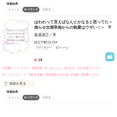
この国の第一王子。父から言われ、お忍びで各地を視察してい
検索結果
　侯爵令嬢のアマリーは、従姉妹であるひ弱な王女の身代わり
たところ。イエフはシミオンの護衛として付き添っていた。

タイトル
キーワード
作家名
に、隣国の祝典に参加することになった。

シミオンは貧乏と聞いていたハンフリー領が豊になっていたこ
　彼女は不幸にも、王女と容姿が似ていたのだ。

とに驚き、領民たちから話を聞き出したところ、全てはセシリ
　与えられた使命はただ一つ。

はわわって言えばなんとかなると思ってた～
ーのおかげだと口をそろえて言う。シミオンはセシリーに興味
　隣国の王太子を落とすこと！ 

拗らせ次期宰相からの執愛はウザい！～
完
を持ち、彼女の行動を逐一観察しているのだが、なぜか彼女の
　なぜなら王太子には、それはそれは愛らしいもう一人の妃候
側にいるモフェットという白い犬に威嚇されている。

春瀬湖子
／著
補がいたのだ。

　ところが道中、王女（本物）の元恋人が隊列を襲撃し、事態
総文字数/19,554
それでもシミオンはなんとかセシリーと近づき、彼女との物理
は斜め上にと進んでいく。

47ページ
的な距離と、心理的な距離を近づけていこうとするのだが、ク
ファンタジー
ソ真面目なシミオンはなぜそのような気持ちになるのかがわか
　ついた嘘が大き過ぎて、次第に困っていく主人公が人を愛
らなかった。それをイエフに相談したところ「遅れてきた初
し、幸せを掴むまで。
19
恋」と言いながら、「見本を見せます」と、セシリーの侍女ス
テラに猛アタックし始める。

#恋愛ファンタジー
#異世界
#いちゃらぶ
#はわわ
#お気楽ラブコメ
シミオンはセシリーを、イエフは侍女ステラを口説き落とし、
#ハッピーエンド
#貧乏令嬢
#初恋拗らせ令息
#溺愛
#喧嘩っプル
作品を読む
生涯を共にして欲しいとプロポーズをするのだが、セシリーは
このハンフリー領を継ぐ者がいなくなる、という理由で一度は
表紙を見る
断る。

検索結果
シミオンと共にいることがセシリーの幸せだと思ったモフェッ
その日トレイシーは焦っていた。

トは、セシリーの両親に新しい命を授けた。跡継ぎ問題も無事
タイトル
キーワード
作家名
なんと両親が借金を残し蒸発してしまったのである。

解決。

しかも使用人に払う給料まで持ち逃げをして！

セシリーはシミオンと無事に結婚、モフェットはセシリーの相
棒として、王宮に専用の部屋が設けられ、のんびりと隠居生活
「でも大丈夫、私には『はわわ』があるんだから！」
