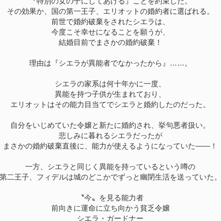
『特別の女の子にしてあげる』ことを約束した。
その効果か、国の第一王子、エリオットの婚約者に選ばれる。
前世で婚約破棄をされたシエラは、
今度こそ幸せになることを願うが、
結婚目前でまさかの婚約破棄！
理由は『シエラが異能者でなかったから』……。
シエラの家系は何十年かに一度、
異能を持つ子供が生まれており、
エリオットはその能力目当てでシエラと婚約したのだった。
自分をいじめていた令嬢と新たに婚約され、挙句悪者扱い。
悲しみに暮れるシエラだったが
まさかの婚約破棄直後に、能力が使えるようになっていた――！
一方、シエラと同じく異能を持っているという噂の
第二王子、フィデルは城のどこかでずっと幽閉生活を送っていた
〝今〟を見る能力者
前向きに運命に立ち向かう貧乏令嬢
シエラ・ガードナー