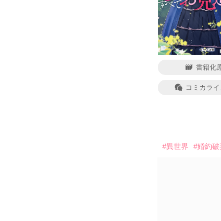
書籍化
コミカライ
#異世界
#婚約破