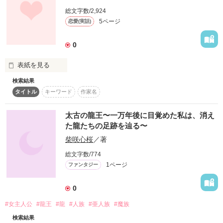
気持ちが楽になればいいな

総文字数/2,924
と思っています｡

5ページ
恋愛(実話)
作品を読む
今でもたまに詩など

0
書いているので

表紙を見る
感想など書いてもらえれば

検索結果
嬉しいです｡

ちょっと変わり者の私と優しい男の子の物語｡

タイトル
キーワード
作家名
太古の龍王〜一万年後に目覚めた私は、消え
た龍たちの足跡を辿る〜
作品を読む
柴咲心桜
／著
総文字数/774
1ページ
ファンタジー
作品を読む
0
#女主人公
#龍王
#龍
#人族
#亜人族
#魔族
検索結果