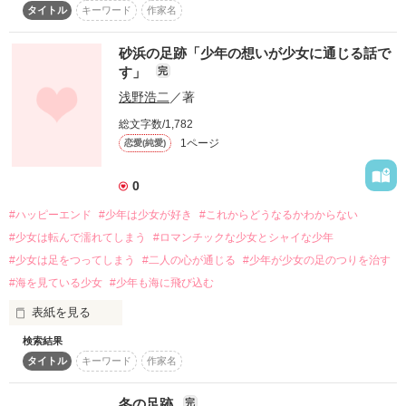
タイトル
キーワード
作家名
砂浜の足跡「少年の想いが少女に通じる話で
す」
完
浅野浩二
／著
総文字数/1,782
1ページ
恋愛(純愛)
0
#ハッピーエンド
#少年は少女が好き
#これからどうなるかわからない
#少女は転んで濡れてしまう
#ロマンチックな少女とシャイな少年
#少女は足をつってしまう
#二人の心が通じる
#少年が少女の足のつりを治す
#海を見ている少女
#少年も海に飛び込む
表紙を見る
検索結果
砂浜の足跡
タイトル
キーワード
作家名
冬の足跡
完