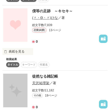
研修医

スターツ出版小説投稿サイト合同企画「1話からの長編大
     木村  心那

賞」ベリーズカフェ会場
僕等の足跡 ～キセキ～
(〃・Θ・〃)ひな
／著
その他の条件
動画あり
コミックあり
総文字数/7,839
13ページ
恋愛(純愛)
0
研修医

  木村  恋音

表紙を見る
検索結果
タイトル
キーワード
作家名
「最悪・・・」

事故に遭い、入院することになった叶実。

徒然なる雑記帳
天沢祐理架
／著
「・・・よろしく」

総文字数/11,182
同室のイケメン・竜希に一目ぼれするけど・・・！？

19ページ
その他
    保育園で した

―

0