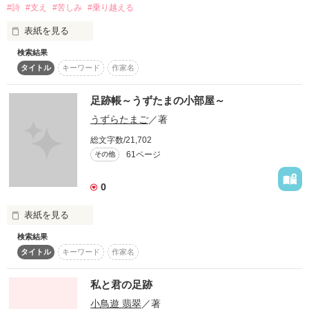
#詩
#支え
#苦しみ
#乗り越える
表紙を見る
作品を読む
検索結果
タイトル
キーワード
作家名
私が一番辛かった時に

足跡帳～うずたまの小部屋～
うずらたまご
／著
書き綴っていた詩を

総文字数/21,702
ここに書いていこうと

61ページ
その他
思います...

0
辛い､苦しい

表紙を見る
検索結果
そんな思いがなくなるのは

とりあえず足跡帳作ってみました。

タイトル
キーワード
作家名
とても時間のかかることです...

日記は不定期更新です。

私と君の足跡
でも､少しでもこれを読んで

あんまりゆっくりカキコする時間ないので、たまにレス遅いか
小鳥遊 翡翠
／著
もです。(> <)