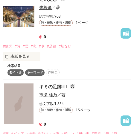
作品を読む
未桜縫
／著
総文字数/703
1ページ
詩・短歌・俳句・川柳
0
#歌詞
#詩
#雪
#恋
#冬
#足跡
#切ない
表紙を見る
検索結果
不定期歌詞投稿シリーズ第3段！

タイトル
キーワード
作家名
今回は私が14歳の時に書いた詩を一部修正してアップします

キミの足跡
完
市瀬 桂乃
／著
恋人と別れてから初めての冬を迎えた女性の

総文字数/1,334
15ページ
詩・短歌・俳句・川柳
粉雪のように儚く

0
#雪
#ピュア
#過去
#切ない
#恋
#寂しい
#思い出
#部活
#夢
#愛