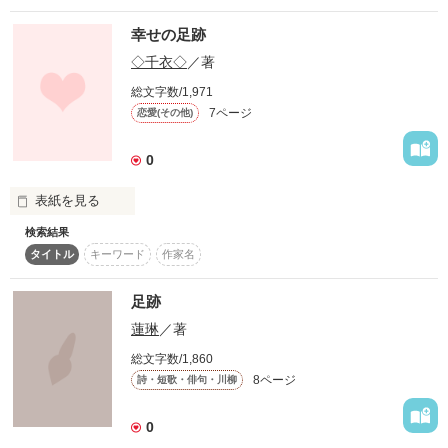
幸せの足跡
◇千衣◇
／著
作品を読む
総文字数/1,971
作品を読む
7ページ
恋愛(その他)
0
表紙を見る
検索結果
あ　ん　た　な　ん　て　生　ま　れ　て　こ　な　け　れ　
タイトル
キーワード
作家名
ば　よ　かっ　た

暗くて

足跡
汚くて

蓮琳
／著
最悪な人生だった…

総文字数/1,860
でもね…それを変えてくれたのはあなたでした

8ページ
詩・短歌・俳句・川柳
こんな私を包み込んでくれた…

0
そんなあなたが大好きでした・・・