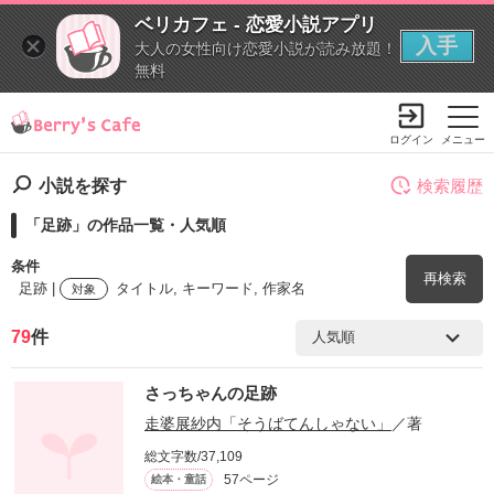
ベリカフェ - 恋愛小説アプリ
入手
大人の女性向け恋愛小説が読み放題！
無料
ログイン
メニュー
小説を探す
検索履歴
「足跡」の作品一覧・人気順
条件
再検索
足跡 |
タイトル, キーワード, 作家名
対象
79
件
検索ワード
さっちゃんの足跡
を含む
走婆展紗内「そうばてんしゃない」
／著
総文字数/37,109
を除く
57ページ
絵本・童話