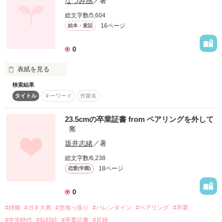
なつみ感
／著
おいて、旅立った。

総文字数/5,604
16ページ
絵本・童話
「生きるの反対の意味

0
　それは…

表紙を見る
検索結果
　ここにいないｺﾄ」

タイトル
キーワード
作家名
昨日よりミルクが熱くなくて

    この作品は

自分を励ます言葉を

食べやすくて嬉しかったから

23.5cmの卒業証書 from ペアリングを外して
完
私は「ありがとう」と言った。

坂井志緒
／著
毎日見つけていたｷﾐ

  ｢ねぇ…〜私の奇跡〜｣

総文字数/6,238
「いやいや、ところでほれ、

  の続編です

18ページ
恋愛(学園)
今日がもう一度きたら

名前は無いのかい？」

0
#姉御
#ガキ大将
#意地っ張り
#バレンタイン
#ペアリング
#卒業
このまま時が止まれば…

今まで生きてきて

#中学時代
#似顔絵
#卒業証書
#足跡