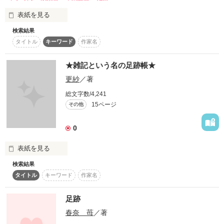
表紙を見る
名前なんて必要あったかしら、

幾度　おもったのだろう？

   先に読んでから

検索結果
大嫌い

と考えていると

   読むことをｵｽｽﾒします

タイトル
キーワード
作家名
だったのに

★雑記という名の足跡帳★
更紗
／著
大好き

作品を読む
ｷﾐの涙は無駄にはならなかったよ。

総文字数/4,241
15ページ
その他
   *｡*｡開始 2012.3.20｡*｡*

だから

受け取ってよ

あれから2年

0
キミの涙は俺に勇気を与えている。

表紙を見る
Ｑ生きる⇔？

検索結果
作ってみました足跡帳★

タイトル
キーワード
作家名
感想じゃないけどちょこっと用事があるよ、という方、

Ａ『生きる⇔　　　　　　』

「ペアリングを外して」

作品を読む
足跡
どうぞ気軽に足跡残して行って下さいね♪

春奈 苺
／著
浮気な二人の

中学時代を
