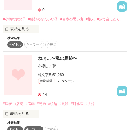
詳しく検索
0
検索対象
#小柄な女の子
#笑顔のかわいい子
#青春の思い出
#旅人
#夢で会えたら
タイトル
キーワード
作家名
表紙コメント
表紙を見る
あらすじ
検索結果
　さっちゃんは逝ってしまった。

タイトル
キーワード
作家名
遠い遠い星の国へ。

ジャンル
　ぼくのことは覚えているかな？

みんなのことは覚えているかな？

ねぇ…〜私の足跡〜
いつかまた会えるかな？

感想
心菜｡
／著
好きだったよ　さっちゃん。
総文字数/51,060
ステータス
全て
完結
更新中
216ページ
恋愛(純愛)
作品を読む
作品の長さ
長編
中編
短編
44
#医者
#病院
#病弱
#兄弟
#続編
#足跡
#研修医
#夫婦
作品の長さについて
表紙を見る
コンテスト
検索結果
超短編！フェチから始まる溺愛コンテスト
タイトル
キーワード
作家名