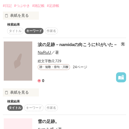
はじめまして、ひなです！

#日記
#つぶやき
#雑記帳
#足跡帳
小説作るのははじめてで緊張しますが・・・読んでくださると
         "約束"

うれしいです(´・ω・｀)
表紙を見る
検索結果
つれづれなるままに、感じたことを書き連ねる落書き帳。

タイトル
キーワード
作家名
作品を読む
感想ノートは足跡帳代わりです。

私信や雑談の場としてお使い下さい。
涙の足跡－namidaの向こうにｷﾐがいた－
完
NaRuU
／著
総文字数/2,729
作品を読む
24ページ
詩・短歌・俳句・川柳
      果たされた今…

0
表紙を見る
検索結果
ｷﾐは深い暗い森に

タイトル
キーワード
作家名
光り輝く涙の道しるべを

雪の足跡。