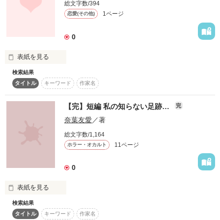
それが彼女の見つけた答えだった

総文字数/394
菜月視点で

くだらな～いネタも特に内容のないお喋りでも、あなたからの
1ページ
恋愛(その他)
こっそり公開

書き込み大歓迎ですよ～＼(^_^)／

0
表紙を見る
作品を読む
作品を読む
検索結果
足跡…それは人々が

タイトル
キーワード
作家名
生きた証…

振り向くたびに自分の

過去が見える…

【完】短編 私の知らない足跡…
完
*******************

作品を読む
奈葉友愛
／著
鈍感美少女ルナ

ちょっとＳなハルト

総文字数/1,164
甘いけど…ちょっと

11ページ
ホラー・オカルト
苦いそんな二人の

幼馴染LOVESTORY

0
****************** 

君にただ一言

表紙を見る
``愛してる``

検索結果
そういえば伝わると

タイトル
キーワード
作家名
思っていたんだ…

ホラーに挑戦!!
