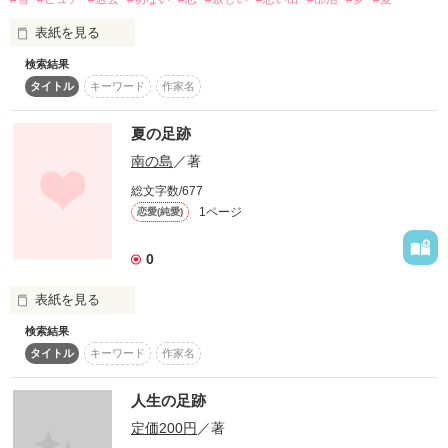
北風のように冷たく

表紙を見る
寂しさで凍えてしまいそうな

検索結果
タイトル
キーワード
作家名
恋って不思議なパワーがあるの。

そんな気持ちを綴りました

時にそれは、すごく残酷で

夏の足跡
南の島
／著
それでも恋してよかったと思えるのは

その中でも時に訪れる温もりや優しさで

総文字数/677
寒い冬にも温もりをくれるから。

1ページ
恋愛(純愛)
心も暖まると良いなと思い、歌詞に込めました

窓ガラスが曇るような

0
寒い日は

表紙を見る
温かいホットココアよりも

検索結果
初心者ですが呼んでください( ･ิω･)ﾉ ิ 
タイトル
キーワード
作家名
キミの笑顔が恋しいの。

作品を読む
人生の足跡
作品を読む
定価200円
／著