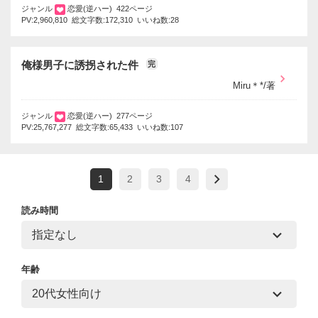
ジャンル
恋愛(逆ハー) 422ページ
PV:2,960,810 総文字数:172,310 いいね数:28
俺様男子に誘拐された件
完
Miru＊*/著
ジャンル
恋愛(逆ハー) 277ページ
PV:25,767,277 総文字数:65,433 いいね数:107
1
2
3
4
読み時間
年齢