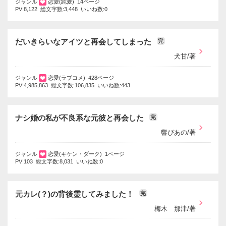
ジャンル
恋愛(純愛) 14ページ
PV:8,122 総文字数:3,448 いいね数:0
だいきらいなアイツと再会してしまった
完
犬甘/著
ジャンル
恋愛(ラブコメ) 428ページ
PV:4,985,863 総文字数:106,835 いいね数:443
ナシ婚の私が不良系な元彼と再会した
完
響ぴあの/著
ジャンル
恋愛(キケン・ダーク) 1ページ
PV:103 総文字数:8,031 いいね数:0
元カレ(？)の背後霊してみました！
完
梅木 那津/著