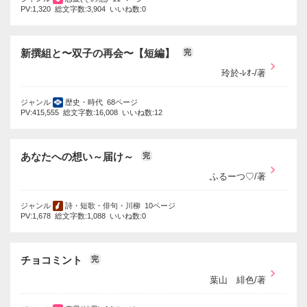
PV:1,320 総文字数:3,904 いいね数:0
新撰組と〜双子の再会〜【短編】
完
玲於-ﾚｵ-/著
ジャンル
歴史・時代 68ページ
PV:415,555 総文字数:16,008 いいね数:12
あなたへの想い～届け～
完
ふるーつ♡/著
ジャンル
詩・短歌・俳句・川柳 10ページ
PV:1,678 総文字数:1,088 いいね数:0
チョコミント
完
葉山 緋色/著