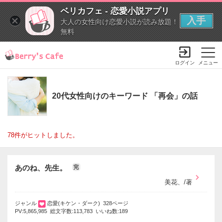
ベリカフェ - 恋愛小説アプリ
入手
大人の女性向け恋愛小説が読み放題！
無料
ログイン
メニュー
20代女性向けのキーワード 「再会」の話
78件がヒットしました。
あのね、先生。
完
美花、/著
ジャンル
恋愛(キケン・ダーク) 328ページ
PV:5,865,985 総文字数:113,783 いいね数:189