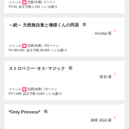
ジャンル
恋愛(学園) 1ページ
PV:91 総文字数:1,392 いいね数:0
～続～ 天然無自覚と俺様くんの同居
完
skyday/著
ジャンル
恋愛(純愛) 431ページ
PV:384,091 総文字数:99,088 いいね数:4
ストロベリー･キス･マジック
完
環名/著
ジャンル
恋愛(純愛) 13ページ
PV:7,688 総文字数:3,694 いいね数:0
*Only Princess*
完
桐咲 莉結/著