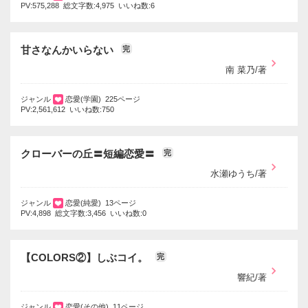
PV:575,288 総文字数:4,975 いいね数:6
甘さなんかいらない
完
南 菜乃/著
ジャンル
恋愛(学園) 225ページ
PV:2,561,612 いいね数:750
クローバーの丘〓短編恋愛〓
完
水瀬ゆうち/著
ジャンル
恋愛(純愛) 13ページ
PV:4,898 総文字数:3,456 いいね数:0
【COLORS②】しぶコイ。
完
響紀/著
ジャンル
恋愛(その他) 11ページ