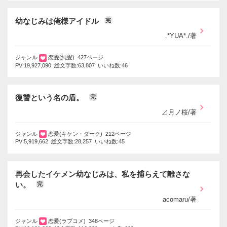
幼なじみは俺様アイドル
完
.*YUA*./著
ジャンル
恋愛(純愛) 427ページ
PV:19,927,090 総文字数:63,807 いいね数:46
復讐という名の盾。
完
⊿月ノ桜/著
ジャンル
恋愛(キケン・ダーク) 212ページ
PV:5,919,662 総文字数:28,257 いいね数:45
再会したイケメン幼なじみは、私を捕らえて離さな
い。
完
acomaru/著
ジャンル
恋愛(ラブコメ) 348ページ