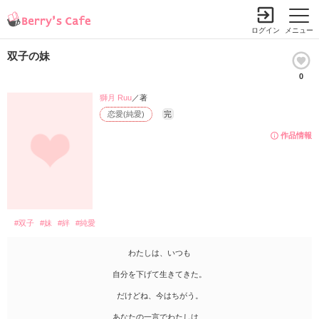
ログイン
メニュー
双子の妹
0
獅月 Ruu
／著
恋愛(純愛)
完
作品情報
#双子
#妹
#絆
#純愛
わたしは、いつも
自分を下げて生きてきた。
だけどね、今はちがう。
あなたの一言でわたしは、