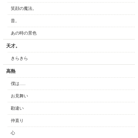
笑顔の魔法。
昔。
あの時の景色
天才。
きらきら
高熱
僕は.....
お見舞い
勘違い
仲直り
心