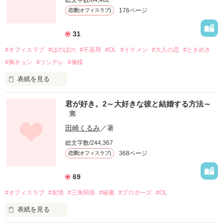
総文字数/64,462
176ページ
恋愛(オフィスラブ)
31
#オフィスラブ
#ほのぼの
#不器用
#OL
#イケメン
#大人の恋
#ときめき
#胸キュン
#ツンデレ
#俺様
表紙を見る
　殺そうと思った。

君が好き。2～大好きな彼と結婚する方法～
　社内一のイケメン、芹沢彰人にキスされて。

完
　生まれて初めてのキスが、みんなが見てる前での罰ゲームの
田崎くるみ
／著
キスだとかっ。

総文字数/244,367
368ページ
恋愛(オフィスラブ)
　おのれ、イケメン。

　なにをしても許されると思うなよ。

69
　罰ゲームであっさり、ファーストキスを奪われた酒井小春
は、それ以来、密かに彰人を呪っていた。

#オフィスラブ
#友情
#三角関係
#秘書
#プロポーズ
#OL
表紙を見る
　生まれたときから、なにもかも完璧であるがゆえに、俺様な
彰人と、
