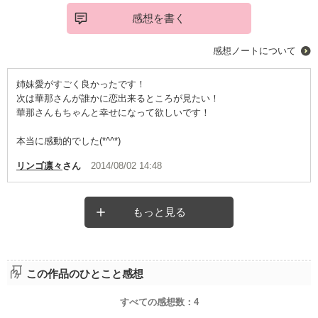
感想を書く
感想ノートについて
姉妹愛がすごく良かったです！
次は華那さんが誰かに恋出来るところが見たい！
華那さんもちゃんと幸せになって欲しいです！
本当に感動的でした(*^^*)
リンゴ凛々
さん
2014/08/02 14:48
もっと見る
この作品のひとこと感想
すべての感想数：
4