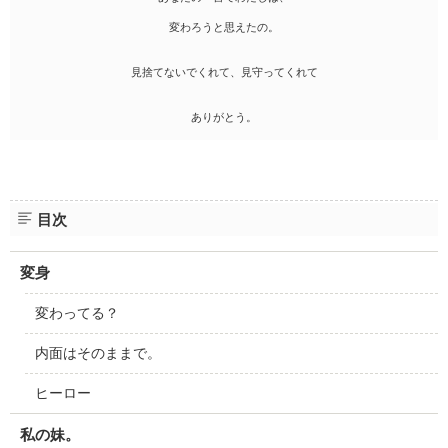
変わろうと思えたの。
見捨てないでくれて、見守ってくれて
ありがとう。
目次
変身
変わってる？
内面はそのままで。
ヒーロー
私の妹。