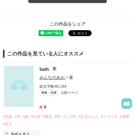
この作品をシェア
この作品を見ている人にオススメ
bath
完
みんなのあお
／著
総文字数/46,194
246ページ
青春・友情
0
#兄妹
#兄
#妹
#兄弟
#勇気
#野いちごGP
#お兄ちゃん
#ドキドキ
#青春
#双子
表紙を見る