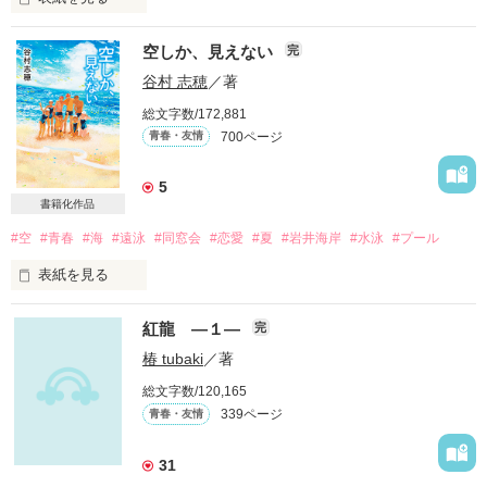
・

空しか、見えない
完
谷村 志穂
／著
冗談で

総文字数/172,881
700ページ
青春・友情
妹に

「一緒に風呂に入ろうか？」

5
書籍化作品
と言ってみた

#空
#青春
#海
#遠泳
#同窓会
#恋愛
#夏
#岩井海岸
#水泳
#プール
表紙を見る
兄（16）

×

妹（16）

紅龍 ―１―
完
※2012年11月22日完結しました。

椿 tubaki
／著
2013年４月１０日

「うんいいよ」

総文字数/120,165
ついに、書籍が発売されました！！

339ページ
青春・友情
※書籍版はweb版を全面改稿し、さらに楽しめる作品になって
います。

二卵性の双子

ぜひ書籍版も読んでみてくださいね♪

31
の
