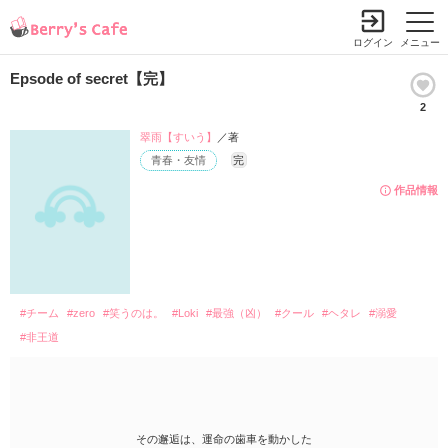
ログイン
メニュー
Epsode of secret【完】
2
翠雨【すいう】
／著
青春・友情
完
作品情報
#チーム
#zero
#笑うのは。
#Loki
#最強（凶）
#クール
#ヘタレ
#溺愛
#非王道
その邂逅は、運命の歯車を動かした