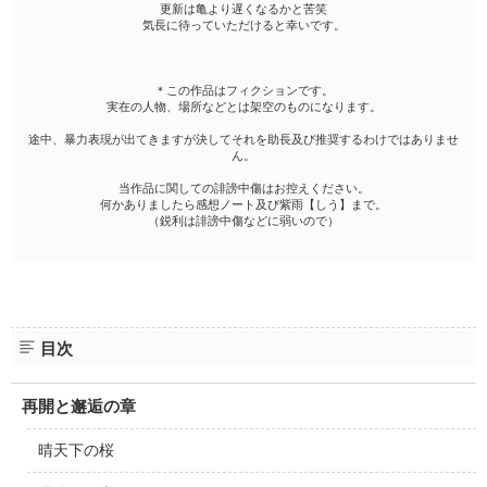
更新は亀より遅くなるかと苦笑
気長に待っていただけると幸いです。
＊この作品はフィクションです。
実在の人物、場所などとは架空のものになります。
途中、暴力表現が出てきますが決してそれを助長及び推奨するわけではありませ
ん。
当作品に関しての誹謗中傷はお控えください。
何かありましたら感想ノート及び紫雨【しう】まで。
（鋭利は誹謗中傷などに弱いので）
目次
再開と邂逅の章
晴天下の桜