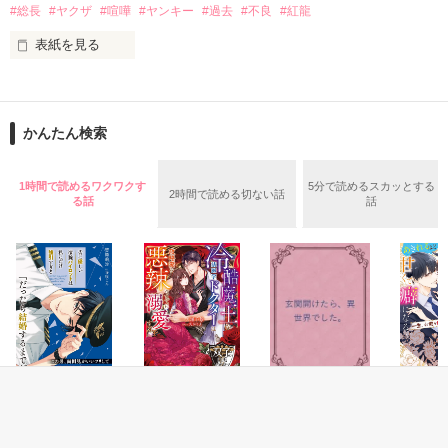
恥じらいと好奇心

#総長
#ヤクザ
#喧嘩
#ヤンキー
#過去
#不良
#紅龍
と

週間ベストセラー単行本

勇気？

表紙を見る
★第１位獲得しました★

(八重洲ブックセンター本店2013年4/14～4/20調べ）

・

関東No.1を"全国"No.1にした

伝説の女

皆様からの感想・レビュー、応援メッセージなど

かんたん検索
兄と妹が

引き続き、お待ちしております。
一緒に風呂に入る話。

紅龍７代目総長

1時間で読めるワクワクす
5分で読めるスカッとする
ただそれだけの話。

2時間で読める切ない話
る話
話
作品を読む
黒瀬　蘭　ｸﾛｾ ﾗﾝ

〜〜〜〜〜〜〜〜

2011 08 10〜2011 10 28

〜〜〜〜〜〜〜〜

通り名は"紅花"

ﾘﾒｲｸ版

赤い瞳に

『【bath】~theme of bath~』

赤いメッシュのはいった

綺麗な黒い髪

恋愛(純愛)
恋愛(オフィスラブ)
ファンタジー
恋愛(オフ
執筆開始中

まずは結婚してか
悪辣魔王の腕のな
玄関開けたら、異
敏腕パイ
2013 07 20〜
らだ
か
世界でした。
の偽装結
その姿
