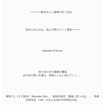
ーーーー動き出した歯車の行く先は、
定められたのは、抗えず堕ちていく運命ーーー
Episode of Secret
巡り合わせた輪廻の邂逅
あの日の思い出達は、追憶とともに消えていく……
紫雨【しう】代表作「Absolute Zero」、鋭利代表作「最後に笑うのは。」、両者
合同作品「Loki」の主人公達の中学時代の話。