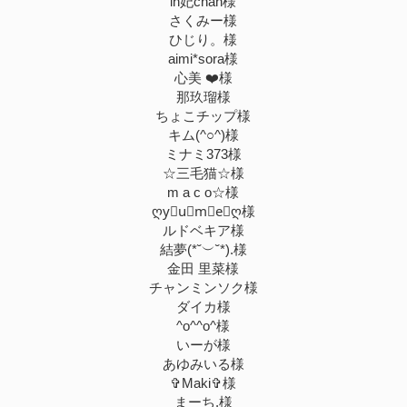
in妃chan様
さくみー様
ひじり。様
aimi*sora様
心美 ❤️様
那玖瑠様
ちょこチップ様
キム(^○^)様
ミナミ373様
☆三毛猫☆様
m a c o☆様
ღy⃝u⃝m⃝e⃝ღ様
ルドベキア様
結夢(*˘︶˘*).様
金田 里菜様
チャンミンソク様
ダイカ様
^o^^o^様
いーが様
あゆみいる様
✞Maki✞様
まーち.様