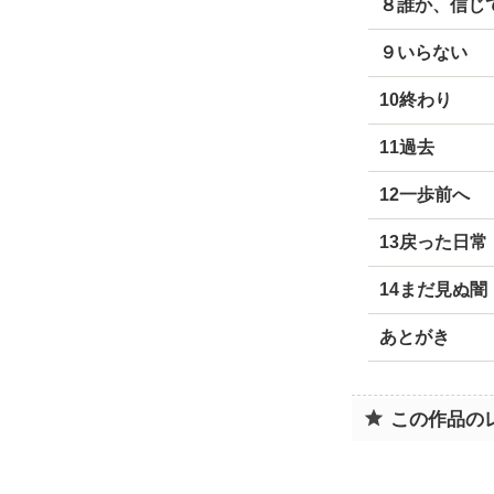
８誰か、信じ
９いらない
10終わり
11過去
12一歩前へ
13戻った日常
14まだ見ぬ闇
あとがき
この作品の