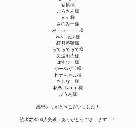
香柚様
ごろさん様
.yuri.様
さのみー様
みーぃーーー様
ฅネコ姫ฅ様
紅月藍猫様
らてらてらて様
美波璃樹様
はすびー様
ゆーめぐ♡様
ヒナちゃま様
さしなこ様
花恋_karen_様
ぶうあ様
感想ありがとうございました！
読者数3000人突破！ありがとうございます！！