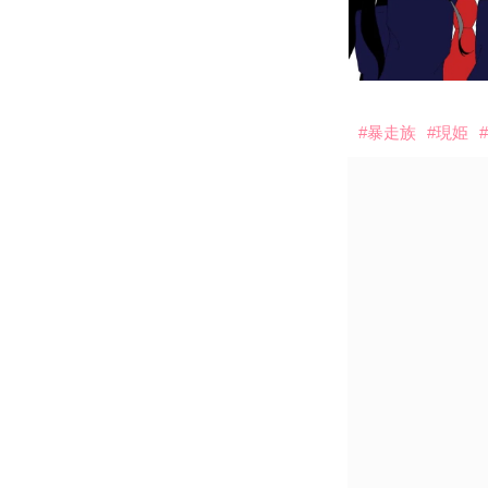
#暴走族
#現姫