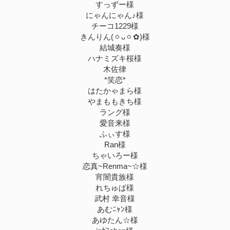
すっずー様
にゃんにゃん♪様
チーコ1229様
きんりん(ㆁᴗㆁ✿)様
結城奏様
ハナミズキ桜様
木佐律
*笑恋*
はたかゃまら様
やまももきち様
ラング様
愛音来様
ふぃす様
Ran様
ちゃいろー様
恋真~Renma~☆様
宵闇貴族様
れちゅぱ様
武村 幸音様
あむﾆｬﾝ様
あゆたん☆様