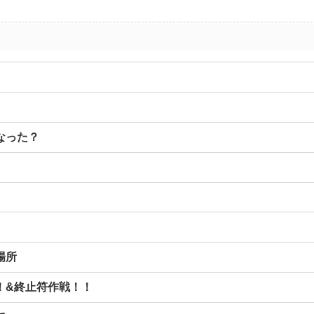
なった？
場所
！&終止符作戦！！