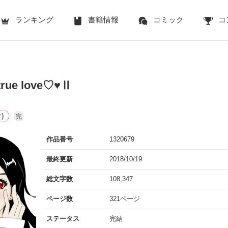
ランキング
書籍情報
コミック
コ
 true love♡♥Ⅱ
)
完
作品番号
1320679
最終更新
2018/10/19
総文字数
108,347
ページ数
321ページ
ステータス
完結