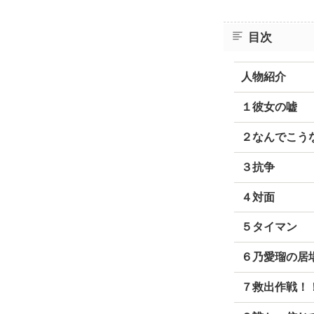
目次
人物紹介
１彼女の嘘
２なんでこう
３抗争
４対面
５タイマン
６乃愛瑠の居
７救出作戦！