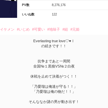
PV数
8,276,176
いいね数
122
#イケメン
#いじめ
#可愛い
#地味子
#組
#元姫
Everlasting true love♡♥Ⅰ
の続きです！！
抗争まであと一周間
全国№１黒狼VS№２白夜
休戦を止めて決着がつく！！
「乃愛瑠は俺達が守る！！」
「乃愛瑠は俺の物だ！！」
そんななか謎の男が動き出す！