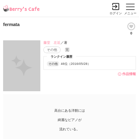
ログイン
メニュー
fermata
0
藤堂 左近
／著
その他
完
ランクイン履歴
その他
46位（2016/05/28）
作品情報
高台にある洋館には
綺麗なピアノが
流れている。