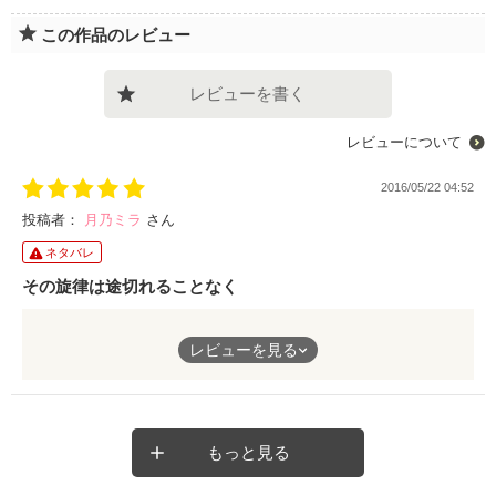
この作品のレビュー
レビューを書く
レビューについて
2016/05/22 04:52
投稿者：
月乃ミラ
さん
ネタバレ
その旋律は途切れることなく
どこかから聴こえるその調べは
レビューを見る
ゆっくりとゆっくりと
私をその場所へと誘う。
導かれるべき何か、がそこにあるのか
それとも
もっと見る
そこにある何か、に導かれるのか
それはもうどうでもいい事。