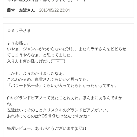
藤堂 左近
さん
2016/05/22 23:04
☆ミラ子さま
よぅお越し。
いやぁ、ジャンルがわからないだけに、またミラ子さんをビビらせ
てしまうやろなぁ、と思ってました。
入り方も何か怪しげだし(￣▽￣)
しかも、よぅわかりましたなぁ。
これわかるの、東雲さんぐらいかと思ってた。
『バラード第一番』ぐらいが入ってたらわかったかもですが。
白いグランドピアノって見たことねぇわ。ほんまにあるんですか
ね。
左近はいっそのことクリスタルのグランドピアノがいい。
あれ持ってるのはYOSHIKIだけなんですかね？
毎度レビュー、ありがとうございます(≧▽≦)