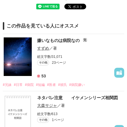
この作品を見ている人にオススメ
嫌いなものは病院なの
完
すずめ
／著
総文字数/31,071
23ページ
その他
53
#兄妹
#日常
#病院
#短編
#医者
#彼氏
#病院嫌い
ネタバレ注意 イケメンシリーズ相関図
大森サジャ
／著
総文字数/613
1ページ
その他