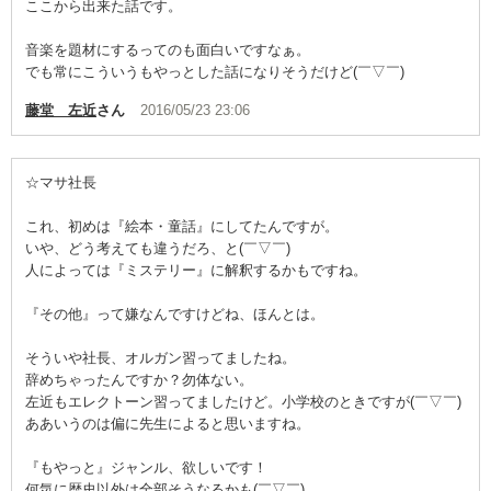
ここから出来た話です。
音楽を題材にするってのも面白いですなぁ。
でも常にこういうもやっとした話になりそうだけど(￣▽￣)
藤堂 左近
さん
2016/05/23 23:06
☆マサ社長
これ、初めは『絵本・童話』にしてたんですが。
いや、どう考えても違うだろ、と(￣▽￣)
人によっては『ミステリー』に解釈するかもですね。
『その他』って嫌なんですけどね、ほんとは。
そういや社長、オルガン習ってましたね。
辞めちゃったんですか？勿体ない。
左近もエレクトーン習ってましたけど。小学校のときですが(￣▽￣)
ああいうのは偏に先生によると思いますね。
『もやっと』ジャンル、欲しいです！
何気に歴史以外は全部そうなるかも(￣▽￣)