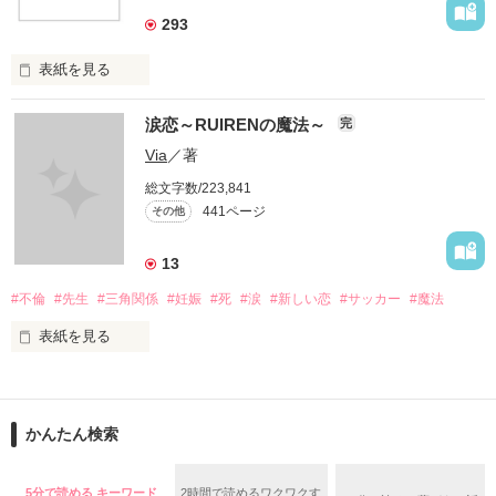
293
表紙を見る
イケメンシリーズ相関図

涙恋～RUIRENの魔法～
完
第一弾から第十弾

Via
／著
総文字数/223,841
作品を読むのに役立てばと思います
441ページ
その他
13
作品を読む
#不倫
#先生
#三角関係
#妊娠
#死
#涙
#新しい恋
#サッカー
#魔法
表紙を見る
＝＝＝＝＝＝＝＝＝＝＝＝

「俺と出会ってから

かんたん検索
泣かせてばかりで…ゴメン…」

ユウは悲しく微笑む・・・・

5分で読める キーワード
2時間で読めるワクワクす