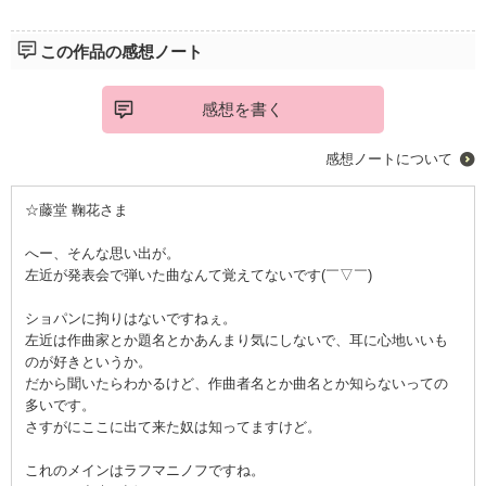
理由なんていらない。
この作品の感想ノート
ただ目を閉じ
体を預け耳を傾ける。
感想を書く
ほら、今日もあの場所から
聴こえる。
感想ノートについて
美しくも儚いピアノの音色が。
☆藤堂 鞠花さま
ざわざわとした胸騒ぎを感じさせつつも
へー、そんな思い出が。
凛としたピアノの音色が頭に響く様な
左近が発表会で弾いた曲なんて覚えてないです(￣▽￣)
錯覚に陥ります。
美しさと儚さは紙一重。
ショパンに拘りはないですねぇ。
読み終えた後、そんな感想を持ちました。
左近は作曲家とか題名とかあんまり気にしないで、耳に心地いいも
先ずは一読を、是非。
のが好きというか。
だから聞いたらわかるけど、作曲者名とか曲名とか知らないっての
多いです。
さすがにここに出て来た奴は知ってますけど。
これのメインはラフマニノフですね。