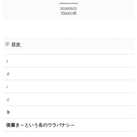
***************
2016/05/22
完結&公開
目次
♪
♬
♩
♫
♭
後書き～という名のウラバナシ～