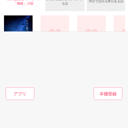
30分で読める夢がある話
「俺様」 の話
る話
不倫　教師との禁断の愛

悩み傷つき　精一杯愛した人

「俺なら　亜恋を

泣かせたりしないのに…」

愛斗はまっすぐ私を見る。

恋愛(オフィスラブ)
恋愛(オフィスラブ)
恋愛(純愛)
恋愛(その他
すべて奪って、感
俺様彼氏の嫉妬～
付き合ってるのに
最強最愛
G
じさせて
あなたじゃなきゃ
片想い
【極短】
ユウと愛斗の間で

ダメなの～
北館由麻／著
ちゅぁん／著
華那流／
揺れ動く　私は

夏目 若葉／著
再び涙恋の魔法にかけられ

アプリ
もっと見る
運命の再会を選んだ………

かんたん検索の条件を変える
ユウとの永遠の別れに向かって……

　　＝＝＝＝＝＝＝＝＝＝
