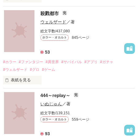
殺戮都市
完
ウェルザード
／著
総文字数/437,080
「お願い、正気に戻って！」

845ページ
ホラー・オカルト
「ずっと一緒にいてあげる。

53
地獄で恋を、やり直そうね……」

#ホラー
#ファンタジー
#異世界
#サバイバル
#アプリ
#ガチャ
#ウェルザード
#グロ
#ゲーム
自分勝手な女子高生たちの

表紙を見る
円形の都市で、生きる為に人を殺す。

恋と友情、そして……

444～replay～
完
バケモノを生んで、殺して、殺される物語。

いぬじゅん
／著
定められたシステムに抗う事が出来ずに、流されるままに。

総文字数/139,151
559ページ
ホラー・オカルト
殺し殺され、命の灯が完全に消えるまで。

93