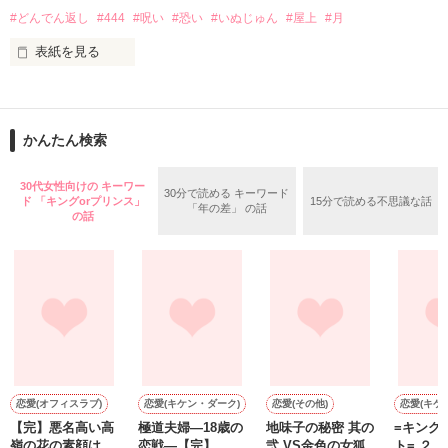
#どんでん返し
#444
#呪い
#恐い
#いぬじゅん
#屋上
#月
高い壁に阻まれ、出る事が出来ない街。

2015.12.27.完結公開

表紙を見る
現れる獣のような怪物。

□■□■□■□■□■

11作品目です

俺達は、生きる為に人を殺す。

かんたん検索
作品を読む
はじめての続編となりますが、

30代女性向けの キーワー
ガチャで自分を強くする。

30分で読める キーワード
ド 「キングorプリンス」
15分で読める不思議な話
前作を読んでなくても大丈夫です。

「年の差」 の話
の話
「ホラー」ですので、

苦手な方はご注意ください。

作品を読む
感想ノートやレビュー

大歓迎です！

恋愛(オフィスラブ)
恋愛(キケン・ダーク)
恋愛(その他)
恋愛(キケ
【完】悪名高い高
極道夫婦―18歳の
地味子の秘密 其の
=キング 
□■□■□■□■□■

嶺の花の素顔は、
恋戦―【完】
弐 VS金色の女狐
ト= ２