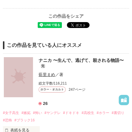
この作品をシェア
この作品を見ている人にオススメ
ナニカ 〜生んで、逃げて、殺される物語〜
完
藍里まめ
／著
総文字数/116,211
247ページ
ホラー・オカルト
26
#女子高生
#嫉妬
#怖い
#ヤンデレ
#ドキドキ
#高校生
#ホラー
#裏切り
#恐怖
#ブラック16
表紙を見る