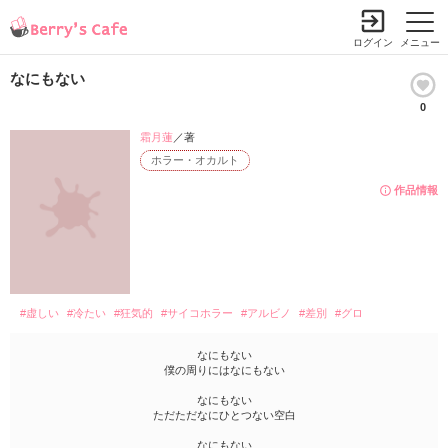
ログイン
メニュー
なにもない
0
霜月蓮
／著
ホラー・オカルト
作品情報
#虚しい
#冷たい
#狂気的
#サイコホラー
#アルビノ
#差別
#グロ
なにもない
僕の周りにはなにもない
なにもない
ただただなにひとつない空白
なにもない