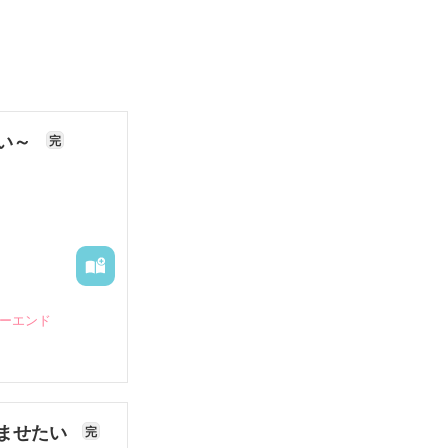
ない～
完
ピーエンド
ませたい
完