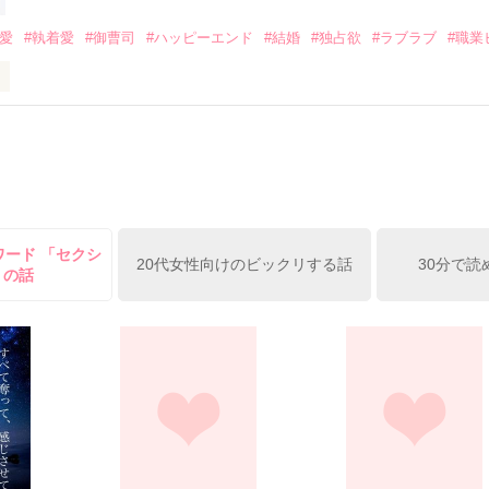
みてっぺい)

溺愛
#執着愛
#御曹司
#ハッピーエンド
#結婚
#独占欲
#ラブラブ
#職業
ずの二人の時間が、再び動き出す。

、溺愛ラブ。

）は大手お菓子メーカー、三日月製菓コーポレーションの企画戦略室で働
7.25

年前から付き合いはじめ、半年前から同棲を始めた、同期で恋人の石垣守
姫原由羅（24）との浮気が発覚した上、いつのまにか元カノにされてい
便利屋雛子』と馬鹿にされ、一人こっそり泣いていた雛子に、企画戦略
）が『──俺と結婚してくれないか』といきなりプロポーズをしてきた上
ていた話の改稿版です＊

ワード 「セクシ
俺の雛子』🦅

20代女性向けのビックリする話
30分で読
 の話
ひぃ、雛子？！！！』🐥

上司が見せる素顔は、なぜか想像以上に甘くて……🐥💓🦅

作品を読む
用の画像も全てフリー素材です。

.6.3〜7.20完結です。　

にて恋愛トレンド1位でした〜良かったら読んで頂けると嬉しいです。