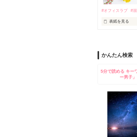
鳴海哲平 (なる
#オフィスラブ
#
止まっていたは
表紙を見る
再会から始まる
舞川雛子（26
2026.6.5～2026.
また雛子には2
のだが、後輩の
守と由羅から『
かんたん検索
雪瀬鷹哉（29
＊以前、公開し
してきて──？

5分で読める キー
鷹哉『宜しくな、
ー男子」
雛子『俺の……
シゴデキで冷徹な
※表紙も作中使
※執筆期間2026
※他サイトさん