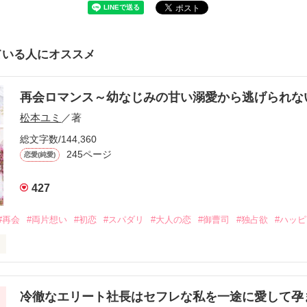
ている人にオススメ
再会ロマンス～幼なじみの甘い溺愛から逃げられ
松本ユミ
／著
総文字数/144,360
245ページ
恋愛(純愛)
427
#再会
#両片想い
#初恋
#スパダリ
#大人の恋
#御曹司
#独占欲
#ハッ
冷徹なエリート社長はセフレな私を一途に愛して孕