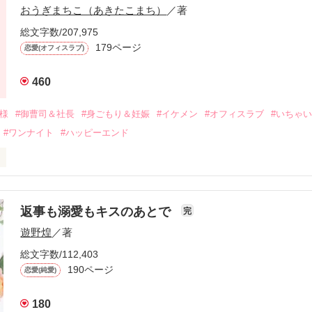
に淡い恋心を抱いていた美桜。

おうぎまちこ（あきたこまち）
／著
来事をきっかけに二人の関係は壊れてしまう。

ないまま、美桜は両親の離婚によって

総文字数/207,975
なり、哲平とも離れ離れになった。

179ページ
恋愛(オフィスラブ)
年後。

460
二度と会いたくないと思っていた哲平に

会を果たす。

俺様
#御曹司＆社長
#身ごもり＆妊娠
#イケメン
#オフィスラブ
#いちゃ
なことから

#ワンナイト
#ハッピーエンド
夜を共にしてしまった。

初めてだと知った哲平は

結婚しよう』と真っ直ぐに告げてきた。

流されて前の職場でうまくいかなかった梅田美桜は、海外で傷心旅行を
裏腹に、好きという気持ちを隠すことなく

年と出会い、酒の勢いもあり一夜限りの関係となる。



は新しい職場でワンナイトした美青年と再会。なんと彼の正体は、とあ
返事も溺愛もキスのあとで
完
族を離れて起業した新進気鋭の実業家、社内でも冷徹だと評判な社長―
哲平は美桜がストーカー被害に

遊野煌
／著
―！

を知る。

ら飼い猫の世話係を命じられた美桜は、猫の世話を口実にしばしば呼び
、哲平は同居を提案してきて――。

総文字数/112,403
190ページ
恋愛(純愛)
みお)

180
作品を読む