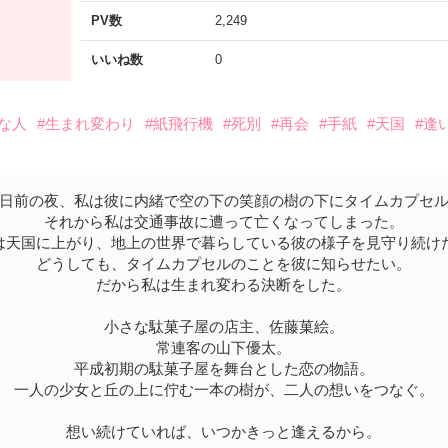
PV数
2,249
いいね数
0
切な人
#生まれ変わり
#紙飛行機
#死別
#再会
#手紙
#天国
#逢
日前の夜、私は彼に内緒で空の下の笑顔の樹の下にタイムカプセ
それから私は交通事故に遭って亡くなってしまった。
は天国に上がり、地上の世界で暮らしている彼の様子を見守り続け
どうしても、タイムカプセルのことを彼に知らせたい。
だから私は生まれ変わる決断をした。
小さな駄菓子屋の店主、佐藤菓絵。
常連客の山下優太。
平成初期の駄菓子屋を舞台とした恋の物語。
一人の少女と丘の上に佇む一本の樹が、二人の想いをつなぐ。
想い続けていれば、いつかきっと逢えるから。