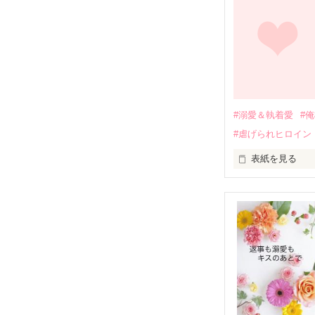
幼なじみの哲平
しかし、ある出
関係修復もでき
引っ越すことに
それから約十二
過去の傷から、
運命のような再
#溺愛＆執着愛
#
そして、ひょん
#虐げられヒロイン
酔った勢いで一
表紙を見る
さらに、美桜が
『責任をとる、
　おかしな噂を
戸惑う美桜とは
ろ、日本人美青
甘やかしてくる。
　帰国後、美桜
も関わらず、一
そんなある日、
人だったのだ―
遭っていること
　なぜか恭司か
美桜を守るため
夏木美桜(なつき
✕
