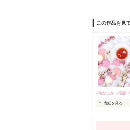
この作品を見
#幼なじみ
#溺愛
表紙を見る