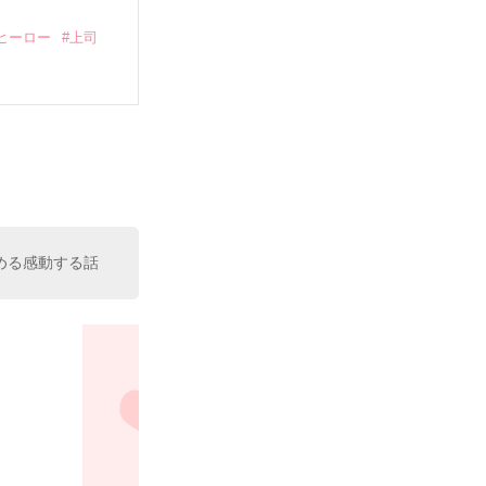
ヒーロー
#上司
いている。

（26）がいる
た。

室の上司である
、同居まで提案
める感動する話