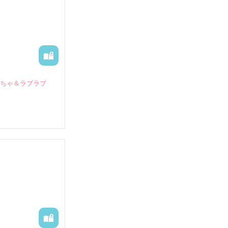
いちゃ＆ラブラブ
していたとこ
る財閥御曹司に
―御影恭司その
出された上、二