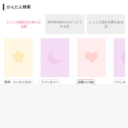
また雛子には2年前から付き合いはじめ、半年前から同棲を始
2026.6.5～2026.7.25

かんたん検索
めた、同期で恋人の石垣守（26）がいるのだが、後輩の姫原由
羅（24）との浮気が発覚した上、いつのまにか元カノにされて
いた。

じっくり読めるためにな
20代女性向けのビックリ
じっくり読める夢がある
守と由羅から『便利屋雛子』と馬鹿にされ、一人こっそり泣い
る話
する話
話
＊以前、公開していた話の改稿版です＊

ていた雛子に、企画戦略室の上司である雪瀬鷹哉（29）が
『──俺と結婚してくれないか』といきなりプロポーズをしてき
た上、同居まで提案してきて──？

鷹哉『宜しくな、俺の雛子』🦅

雛子『俺の……ひぃ、雛子？！！！』🐥

作品を読む
シゴデキで冷徹な上司が見せる素顔は、なぜか想像以上に甘く
て……🐥💓🦅

実用・エッセイ(その
ファンタジー
恋愛(その他)
ファンタ
他)
ふたりの彼女と、
ハツカレ ノ カオ
alternat
※表紙も作中使用の画像も全てフリー素材です。

大切な人に想いを
この出来事。（旧
リ
※執筆期間2026.6.3〜7.20完結です。　

野田 の
伝える魔法の言葉
版）
MiIMu／著
※他サイトさんにて恋愛トレンド1位でした〜良かったら読ん
吉井春樹／著
優栄／著
で頂けると嬉しいです。
もっと見る
作品を読む