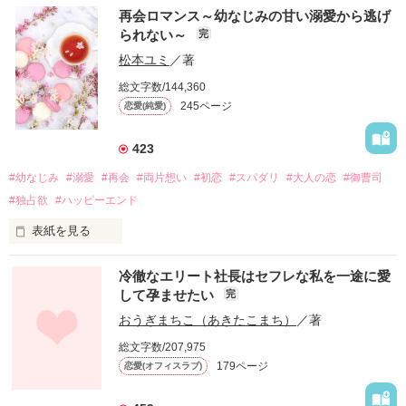
再会ロマンス～幼なじみの甘い溺愛から逃げ
られない～
完
松本ユミ
／著
総文字数/144,360
245ページ
恋愛(純愛)
423
#幼なじみ
#溺愛
#再会
#両片想い
#初恋
#スパダリ
#大人の恋
#御曹司
#独占欲
#ハッピーエンド
表紙を見る
冷徹なエリート社長はセフレな私を一途に愛
して孕ませたい
完
幼なじみの哲平に淡い恋心を抱いていた美桜。

おうぎまちこ（あきたこまち）
／著
しかし、ある出来事をきっかけに二人の関係は壊れてしまう。

総文字数/207,975
関係修復もできないまま、美桜は両親の離婚によって

179ページ
恋愛(オフィスラブ)
引っ越すことになり、哲平とも離れ離れになった。

それから約十二年後。
