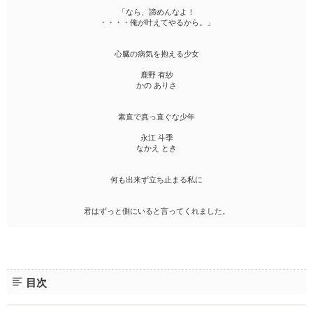
「なら、諦めんなよ！
・・・・俺が叶えてやるから。」
心臓の病気を抱える少女
鹿野 有紗
かの ありさ
素直で真っ直ぐな少年
永江 斗季
なかえ とき
何も出来ず立ち止まる私に
君はずっと側にいると言ってくれました。
目次