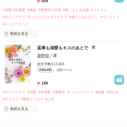
459
過去の傷から、二度と会いたくないと思っていた哲平に

#溺愛＆執着愛
#俺様
#御曹司＆社長
#身ごもり＆妊娠
#イケメン
運命のような再会を果たす。

#オフィスラブ
#いちゃいちゃ＆ラブラブ
#虐げられヒロイン
#ワンナイト
そして、ひょんなことから

#ハッピーエンド
酔った勢いで一夜を共にしてしまった。

表紙を見る
さらに、美桜が初めてだと知った哲平は

『責任をとる、結婚しよう』と真っ直ぐに告げてきた。

　おかしな噂を流されて前の職場でうまくいかなかった梅田美
戸惑う美桜とは裏腹に、好きという気持ちを隠すことなく

返事も溺愛もキスのあとで
完
桜は、海外で傷心旅行をしていたところ、日本人美青年と出会
甘やかしてくる。

い、酒の勢いもあり一夜限りの関係となる。

遊野煌
／著
　帰国後、美桜は新しい職場でワンナイトした美青年と再会。
そんなある日、哲平は美桜がストーカー被害に

総文字数/112,403
なんと彼の正体は、とある財閥御曹司にも関わらず、一族を離
遭っていることを知る。

190ページ
恋愛(純愛)
れて起業した新進気鋭の実業家、社内でも冷徹だと評判な社長
美桜を守るため、哲平は同居を提案してきて――。

――御影恭司その人だったのだ――！

　なぜか恭司から飼い猫の世話係を命じられた美桜は、猫の世
180
話を口実にしばしば呼び出された上、二人はいわゆる身体だけ
夏木美桜(なつきみお)

#オフィスラブ
#溺愛
#執着愛
#御曹司
#ハッピーエンド
#結婚
#独占欲
✕

#ラブラブ
#職業ヒーロー
#上司
鳴海哲平 (なるみてっぺい)

表紙を見る
作品を読む
止まっていたはずの二人の時間が、再び動き出す。

舞川雛子（26）は大手お菓子メーカー、三日月製菓コーポレー
再会から始まる、溺愛ラブ。

ションの企画戦略室で働いている。
