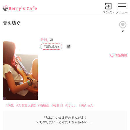
ログイン
メニュー
音を紡ぐ
2
希胡
／著
恋愛(純愛)
完
作品情報
#病気
#スタ文大賞2
#高校生
#軽音部
#悲しい
#胸きゅん
「私はこのまま終わるんだよ！
でもやりたいことがたくさんあるの！」