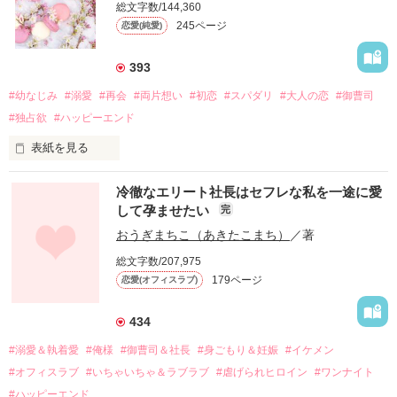
総文字数/144,360
245ページ
恋愛(純愛)
393
#幼なじみ
#溺愛
#再会
#両片想い
#初恋
#スパダリ
#大人の恋
#御曹司
#独占欲
#ハッピーエンド
表紙を見る
冷徹なエリート社長はセフレな私を一途に愛
して孕ませたい
完
幼なじみの哲平に淡い恋心を抱いていた美桜。

おうぎまちこ（あきたこまち）
／著
しかし、ある出来事をきっかけに二人の関係は壊れてしまう。

総文字数/207,975
関係修復もできないまま、美桜は両親の離婚によって

179ページ
恋愛(オフィスラブ)
引っ越すことになり、哲平とも離れ離れになった。

それから約十二年後。

434
過去の傷から、二度と会いたくないと思っていた哲平に

#溺愛＆執着愛
#俺様
#御曹司＆社長
#身ごもり＆妊娠
#イケメン
運命のような再会を果たす。

#オフィスラブ
#いちゃいちゃ＆ラブラブ
#虐げられヒロイン
#ワンナイト
そして、ひょんなことから

#ハッピーエンド