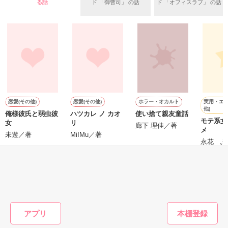
る話
ド 「御曹司」 の話
ド 「オフィスラブ」 の話
＊以前、公開していた話の改稿版です＊

ていた雛子に、企画戦略室の上司である雪瀬鷹哉（29）が
『──俺と結婚してくれないか』といきなりプロポーズをしてき
た上、同居まで提案してきて──？

鷹哉『宜しくな、俺の雛子』🦅

雛子『俺の……ひぃ、雛子？！！！』🐥

作品を読む
シゴデキで冷徹な上司が見せる素顔は、なぜか想像以上に甘く
て……🐥💓🦅

実用・エッ
恋愛(その他)
恋愛(その他)
ホラー・オカルト
他)
俺様彼氏と弱虫彼
ハツカレ ノ カオ
使い捨て親友童話
※表紙も作中使用の画像も全てフリー素材です。

モテ系女
女
リ
※執筆期間2026.6.3〜7.20完結です。　

廊下 理佳／著
メ
未遊／著
MiIMu／著
※他サイトさんにて恋愛トレンド1位でした〜良かったら読ん
永花 ふ
で頂けると嬉しいです。
もっと見る
作品を読む
かんたん検索の条件を変える
アプリ