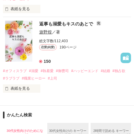
酔った勢いで一夜を共にしてしまった。

表紙を見る
さらに、美桜が初めてだと知った哲平は

『責任をとる、結婚しよう』と真っ直ぐに告げてきた。

　おかしな噂を流されて前の職場でうまくいかなかった梅田美
戸惑う美桜とは裏腹に、好きという気持ちを隠すことなく

返事も溺愛もキスのあとで
完
桜は、海外で傷心旅行をしていたところ、日本人美青年と出会
甘やかしてくる。

い、酒の勢いもあり一夜限りの関係となる。

遊野煌
／著
　帰国後、美桜は新しい職場でワンナイトした美青年と再会。
そんなある日、哲平は美桜がストーカー被害に

総文字数/112,403
なんと彼の正体は、とある財閥御曹司にも関わらず、一族を離
遭っていることを知る。

190ページ
恋愛(純愛)
れて起業した新進気鋭の実業家、社内でも冷徹だと評判な社長
美桜を守るため、哲平は同居を提案してきて――。

――御影恭司その人だったのだ――！

　なぜか恭司から飼い猫の世話係を命じられた美桜は、猫の世
150
話を口実にしばしば呼び出された上、二人はいわゆる身体だけ
夏木美桜(なつきみお)

#オフィスラブ
#溺愛
#執着愛
#御曹司
#ハッピーエンド
#結婚
#独占欲
✕

#ラブラブ
#職業ヒーロー
#上司
鳴海哲平 (なるみてっぺい)

表紙を見る
作品を読む
止まっていたはずの二人の時間が、再び動き出す。

舞川雛子（26）は大手お菓子メーカー、三日月製菓コーポレー
再会から始まる、溺愛ラブ。

ションの企画戦略室で働いている。

また雛子には2年前から付き合いはじめ、半年前から同棲を始
2026.6.5～2026.7.25

かんたん検索
めた、同期で恋人の石垣守（26）がいるのだが、後輩の姫原由
羅（24）との浮気が発覚した上、いつのまにか元カノにされて
いた。

30代女性向けのためにな
30代女性向けの キーワー
2時間で読める キーワー
守と由羅から『便利屋雛子』と馬鹿にされ、一人こっそり泣い