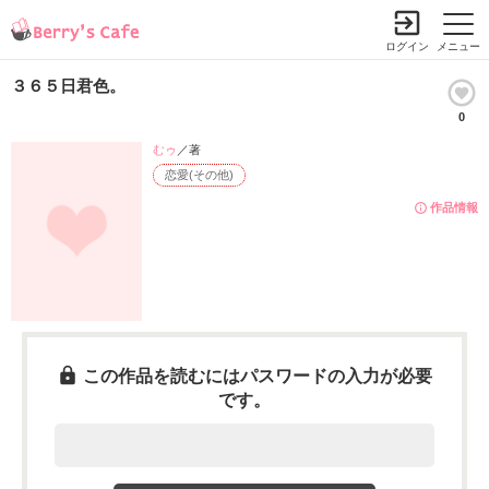
ログイン
メニュー
３６５日君色。
0
むゥ
／著
恋愛(その他)
作品情報
この作品を読むにはパスワードの入力が必要
です。