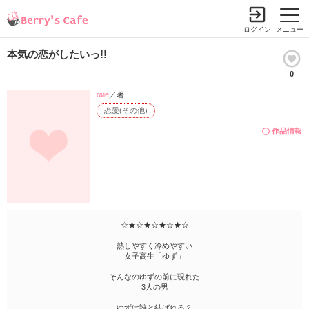
ログイン
メニュー
本気の恋がしたいっ!!
0
αиё
／著
恋愛(その他)
作品情報
☆★☆★☆★☆★☆
熱しやすく冷めやすい
女子高生「ゆず」
そんなのゆずの前に現れた
3人の男
ゆずは誰と結ばれる？