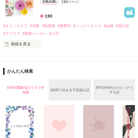
遭っていることを知る。

190ページ
恋愛(純愛)
れて起業した新進気鋭の実業家、社内でも冷徹だと評判な社長
美桜を守るため、哲平は同居を提案してきて――。

――御影恭司その人だったのだ――！

　なぜか恭司から飼い猫の世話係を命じられた美桜は、猫の世
190
話を口実にしばしば呼び出された上、二人はいわゆる身体だけ
夏木美桜(なつきみお)

#オフィスラブ
#溺愛
#執着愛
#御曹司
#ハッピーエンド
#結婚
#独占欲
✕

#ラブラブ
#職業ヒーロー
#上司
鳴海哲平 (なるみてっぺい)

表紙を見る
作品を読む
止まっていたはずの二人の時間が、再び動き出す。

舞川雛子（26）は大手お菓子メーカー、三日月製菓コーポレー
再会から始まる、溺愛ラブ。

ションの企画戦略室で働いている。

また雛子には2年前から付き合いはじめ、半年前から同棲を始
2026.6.5～2026.7.25

かんたん検索
めた、同期で恋人の石垣守（26）がいるのだが、後輩の姫原由
羅（24）との浮気が発覚した上、いつのまにか元カノにされて
いた。

15分で読めるビックリす
30代女性向けのビックリ
2時間で読める不思議な話
守と由羅から『便利屋雛子』と馬鹿にされ、一人こっそり泣い
る話
する話
＊以前、公開していた話の改稿版です＊

ていた雛子に、企画戦略室の上司である雪瀬鷹哉（29）が
『──俺と結婚してくれないか』といきなりプロポーズをしてき
た上、同居まで提案してきて──？

鷹哉『宜しくな、俺の雛子』🦅

雛子『俺の……ひぃ、雛子？！！！』🐥

作品を読む
シゴデキで冷徹な上司が見せる素顔は、なぜか想像以上に甘く