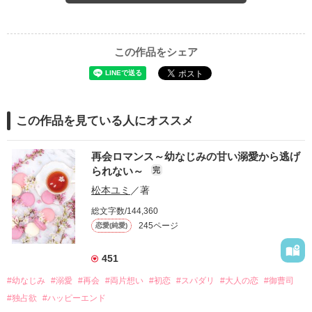
この作品をシェア
この作品を見ている人にオススメ
再会ロマンス～幼なじみの甘い溺愛から逃げ
られない～
完
松本ユミ
／著
総文字数/144,360
245ページ
恋愛(純愛)
451
#幼なじみ
#溺愛
#再会
#両片想い
#初恋
#スパダリ
#大人の恋
#御曹司
#独占欲
#ハッピーエンド