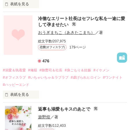
表紙を見る
冷徹なエリート社長はセフレな私を一途に愛
して孕ませたい
完
幼なじみの哲平に淡い恋心を抱いていた美桜。

おうぎまちこ（あきたこまち）
／著
しかし、ある出来事をきっかけに二人の関係は壊れてしまう。

総文字数/207,975
関係修復もできないまま、美桜は両親の離婚によって

179ページ
恋愛(オフィスラブ)
引っ越すことになり、哲平とも離れ離れになった。

それから約十二年後。

476
過去の傷から、二度と会いたくないと思っていた哲平に

#溺愛＆執着愛
#俺様
#御曹司＆社長
#身ごもり＆妊娠
#イケメン
運命のような再会を果たす。

#オフィスラブ
#いちゃいちゃ＆ラブラブ
#虐げられヒロイン
#ワンナイト
そして、ひょんなことから

#ハッピーエンド
酔った勢いで一夜を共にしてしまった。

表紙を見る
さらに、美桜が初めてだと知った哲平は

『責任をとる、結婚しよう』と真っ直ぐに告げてきた。

　おかしな噂を流されて前の職場でうまくいかなかった梅田美
戸惑う美桜とは裏腹に、好きという気持ちを隠すことなく

返事も溺愛もキスのあとで
完
桜は、海外で傷心旅行をしていたところ、日本人美青年と出会
甘やかしてくる。

い、酒の勢いもあり一夜限りの関係となる。

遊野煌
／著
　帰国後、美桜は新しい職場でワンナイトした美青年と再会。
そんなある日、哲平は美桜がストーカー被害に

総文字数/112,403
なんと彼の正体は、とある財閥御曹司にも関わらず、一族を離