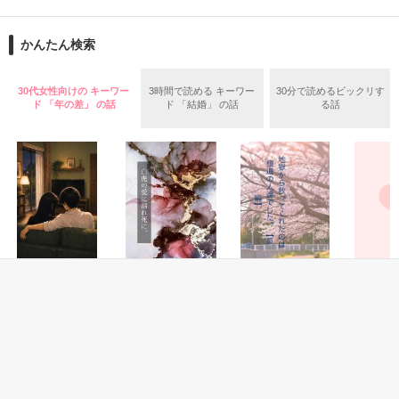
再会から始まる、溺愛ラブ。

ションの企画戦略室で働いている。

また雛子には2年前から付き合いはじめ、半年前から同棲を始
2026.6.5～2026.7.25

かんたん検索
めた、同期で恋人の石垣守（26）がいるのだが、後輩の姫原由
羅（24）との浮気が発覚した上、いつのまにか元カノにされて
いた。

30代女性向けの キーワー
3時間で読める キーワー
30分で読めるビックリす
守と由羅から『便利屋雛子』と馬鹿にされ、一人こっそり泣い
ド 「年の差」 の話
ド 「結婚」 の話
る話
＊以前、公開していた話の改稿版です＊

ていた雛子に、企画戦略室の上司である雪瀬鷹哉（29）が
『──俺と結婚してくれないか』といきなりプロポーズをしてき
た上、同居まで提案してきて──？

鷹哉『宜しくな、俺の雛子』🦅

雛子『俺の……ひぃ、雛子？！！！』🐥

作品を読む
シゴデキで冷徹な上司が見せる素顔は、なぜか想像以上に甘く
て……🐥💓🦅

恋愛(キケン・ダーク)
恋愛(キケン・ダーク)
青春・友情
恋愛(その他
ねえ、はやく降参
白虎の愛に溺れ死
地獄から救ってく
イケメン
※表紙も作中使用の画像も全てフリー素材です。

してよ。 ――同じ
に。
れたのは極道の人
の溺愛が
※執筆期間2026.6.3〜7.20完結です。　

苗字になっても、
達でした。【長
い
瀬南／著
※他サイトさんにて恋愛トレンド1位でした〜良かったら読ん
まだ足りない。甘
編】
momomo／著
兎亀 らる／著
白雪なみ
で頂けると嬉しいです。
くて焦れったい心
理戦を続ける夫
もっと見る
婦。