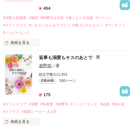
それから約十二年後。

454
過去の傷から、二度と会いたくないと思っていた哲平に

#溺愛＆執着愛
#俺様
#御曹司＆社長
#身ごもり＆妊娠
#イケメン
運命のような再会を果たす。

#オフィスラブ
#いちゃいちゃ＆ラブラブ
#虐げられヒロイン
#ワンナイト
そして、ひょんなことから

#ハッピーエンド
酔った勢いで一夜を共にしてしまった。

表紙を見る
さらに、美桜が初めてだと知った哲平は

『責任をとる、結婚しよう』と真っ直ぐに告げてきた。

　おかしな噂を流されて前の職場でうまくいかなかった梅田美
戸惑う美桜とは裏腹に、好きという気持ちを隠すことなく

返事も溺愛もキスのあとで
完
桜は、海外で傷心旅行をしていたところ、日本人美青年と出会
甘やかしてくる。

い、酒の勢いもあり一夜限りの関係となる。

遊野煌
／著
　帰国後、美桜は新しい職場でワンナイトした美青年と再会。
そんなある日、哲平は美桜がストーカー被害に

総文字数/112,403
なんと彼の正体は、とある財閥御曹司にも関わらず、一族を離
遭っていることを知る。

190ページ
恋愛(純愛)
れて起業した新進気鋭の実業家、社内でも冷徹だと評判な社長
美桜を守るため、哲平は同居を提案してきて――。

――御影恭司その人だったのだ――！

　なぜか恭司から飼い猫の世話係を命じられた美桜は、猫の世
175
話を口実にしばしば呼び出された上、二人はいわゆる身体だけ
夏木美桜(なつきみお)

#オフィスラブ
#溺愛
#執着愛
#御曹司
#ハッピーエンド
#結婚
#独占欲
✕

#ラブラブ
#職業ヒーロー
#上司
鳴海哲平 (なるみてっぺい)

表紙を見る
作品を読む
止まっていたはずの二人の時間が、再び動き出す。

舞川雛子（26）は大手お菓子メーカー、三日月製菓コーポレー