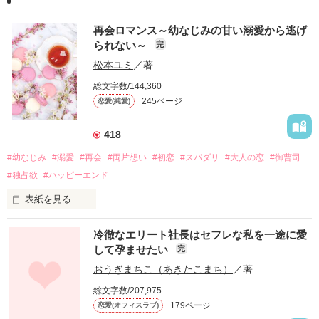
再会ロマンス～幼なじみの甘い溺愛から逃げ
られない～
完
松本ユミ
／著
総文字数/144,360
245ページ
恋愛(純愛)
418
#幼なじみ
#溺愛
#再会
#両片想い
#初恋
#スパダリ
#大人の恋
#御曹司
#独占欲
#ハッピーエンド
表紙を見る
冷徹なエリート社長はセフレな私を一途に愛
して孕ませたい
完
幼なじみの哲平に淡い恋心を抱いていた美桜。

おうぎまちこ（あきたこまち）
／著
しかし、ある出来事をきっかけに二人の関係は壊れてしまう。

総文字数/207,975
関係修復もできないまま、美桜は両親の離婚によって

179ページ
恋愛(オフィスラブ)
引っ越すことになり、哲平とも離れ離れになった。
