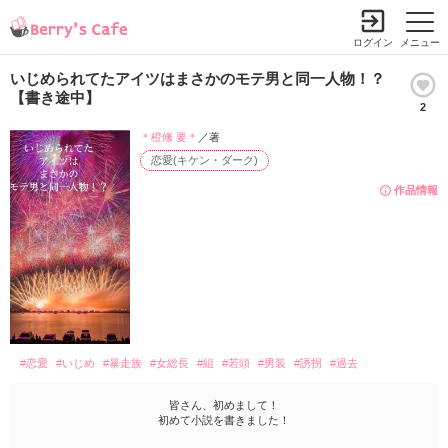
ログイン
メニュー
いじめられてたアイツはまさかのモテ男と同一人物！？
【書き途中】
2
＊橙絛 要＊
／著
恋愛(キケン・ダーク)
作品情報
#恋愛
#いじめ
#暴走族
#女総長
#組
#若頭
#男装
#誘拐
#過去
皆さん、初めまして！
初めて小説を書きました！