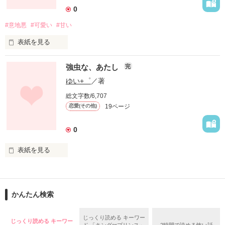
0
……ハイ？？？

#意地悪
#可愛い
#甘い
表紙を見る
＊今年、２２歳になった私、

東原 千春(ﾄｳﾊﾗﾁﾊﾙ)

強虫な、あたし
完
可愛い彼女×意地悪彼氏

ゆい+゜
／著
平凡な日々が、この一言で

総文字数/6,707
大きく変わった──…。

19ページ
恋愛(その他)
甘くなる予定です！

レビュー＆感想書いて

0
くださった方

＊社長息子

本当にありがとう

表紙を見る
ございます

福山 翔(ﾌｸﾔﾏｼｮｳ)２３歳。

かんたん検索
見知らぬ２人が子どもを

あなたのいないとこで、

産むまで同居！？

あたしは弱虫。

作品を読む
じっくり読める キーワー
じっくり読める キーワー
ド 「キングorプリンス」
2時間で読める怖い話