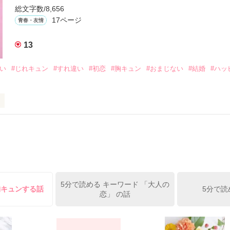
生きてんのよ｣

総文字数/8,656
れてありがとう』

17ページ
青春・友情
まなきゃ良かった｣

13
くれてありがとう』

想い
#じれキュン
#すれ違い
#初恋
#胸キュン
#おまじない
#結婚
#ハッ
ば·····｣

から俺たちは·····』

ーって知ってる？』

レー？』

受け感情を知らない女の子と

ーを100回たべたら、好きな人が自分のこと好きになっちゃうんだって』
情を教える極道達との物語。

イツに好きだよって言えない、臆病な私の初恋と恋のおまじないの話。

5分で読める キーワード 「大人の
胸キュンする話
5分で読
恋」 の話
方も、助けの求め方も、何も知らなかった。

えてくれた。

素材です。コンテスト用に既存作を改稿しました。