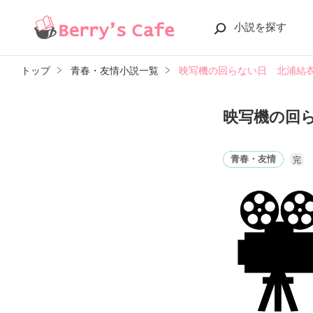
小説を探す
トップ
青春・友情小説一覧
映写機の回らない日 北浦結
映写機の回
青春・友情
完