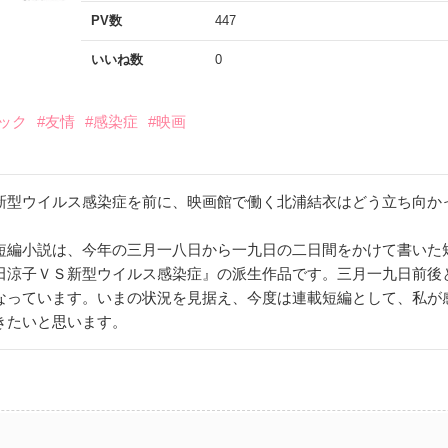
PV数
447
いいね数
0
ック
#友情
#感染症
#映画
新型ウイルス感染症を前に、映画館で働く北浦結衣はどう立ち向か
短編小説は、今年の三月一八日から一九日の二日間をかけて書いた
田涼子ＶＳ新型ウイルス感染症』の派生作品です。三月一九日前後
なっています。いまの状況を見据え、今度は連載短編として、私が
きたいと思います。