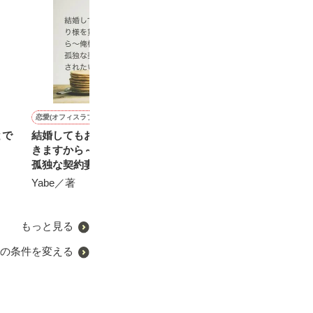
恋愛(オフィスラブ)
恋愛(純愛)
恋愛(純愛)
恋愛(純愛)
とで
結婚してもおひとり様を貫
契約婚していた御曹司と離
本日より、弊社社長と疑似
恋人が冷たいの
きますから～俺様御曹司は
婚する日になりました。だ
子育て始めます
っていたら、プ
孤独な契約妻に愛されたい
けど、彼は離婚したくない
れました。
蓮美ちま／著
～
ようです。
Yabe／著
森野音／著
森野音／著
もっと見る
の条件を変える