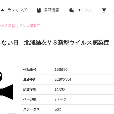
ランキング
書籍情報
コミック
コ
衣ＶＳ新型ウイルス感染症
らない日 北浦結衣ＶＳ新型ウイルス感染症
作品番号
1595660
最終更新
2020/04/04
総文字数
14,830
ページ数
7ページ
ステータス
完結