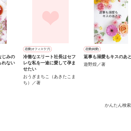
作品を読む




恋愛(オフィスラブ)
恋愛(純愛)
なじみの
冷徹なエリート社長はセフ
返事も溺愛もキスのあ
られない
レな私を一途に愛して孕ま
遊野煌／著
せたい
おうぎまちこ（あきたこま
ち）／著
1位！

かんたん検索
1位！

います❀
