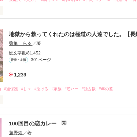
こうにいるはずだったのに、仕事先で毎日会っています。

を諦めない赤。

地獄から救ってくれたのは極道の人達でした。【


兎亀 らる
／著
眩しい白。

総文字数/81,452
をもらい、「私も一歩踏み出してみたい」と思えるようになった。

301ページ
青春・友情
1,239
、夢、そして成長。

、ときどき泣ける。

動
#過保護
#甘々
#泣ける
#家族
#逆ハー
#独占欲
#年の差
青春群像劇〜

いよ｣

ないよ』

100回目の恋カレー
完
作品を読む
遊野煌
／著