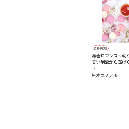
『"愛してるよ"』
感動のラスト──
恋愛(純愛)
再会ロマンス～幼
甘い溺愛から逃げ
～
松本ユミ／著
野いちご

ジャンル別 最高
総合 最高3位！

ベリーズカフェ

ジャンル別 最高
ありがとうござ