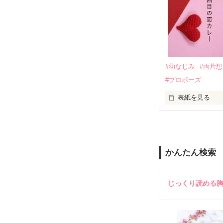
｢なんであんたが
『生きていてく
｢あんたなんか産
『産まれてきて
#幼なじみ
#両片
#プロポーズ
｢あんたさえ居なけれ
『──が居てくれた
表紙を見る
『ねぇ、恋カレ
──『ん？　恋カ
両親から虐待を
かんたん検索
『うん。恋カレ
その女の子に感
これは好きなア
じっくり読める
泣き方も、笑い
でもみんなが教
※表紙はフリー