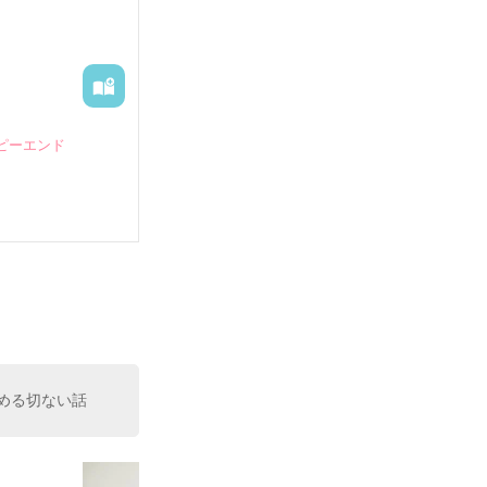
ピーエンド


める切ない話