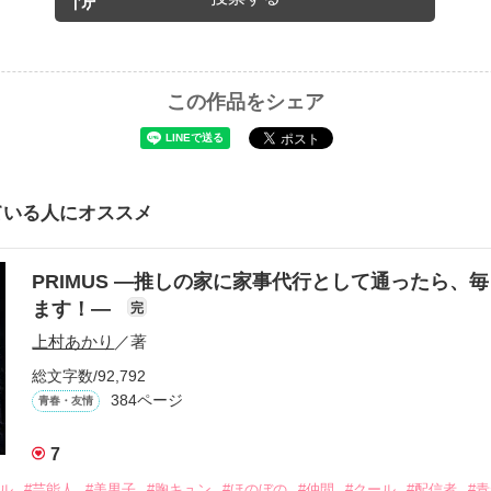
この作品をシェア
ている人にオススメ
PRIMUS ―推しの家に家事代行として通ったら、
ます！―
完
上村あかり
／著
総文字数/92,792
384ページ
青春・友情
7
ドル
#芸能人
#美男子
#胸キュン
#ほのぼの
#仲間
#クール
#配信者
#