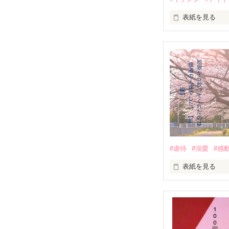
表紙を見る
推しは画面の向
不器用でも努力
無口で頼れる黒。
天才肌で笑顔が
三人の姿に勇気
　　　恋、友情
　　　　笑って
#虐待
#溺愛
#感
　　　　　　〜
表紙を見る
｢全部あんたのせ
『──のせいじゃ