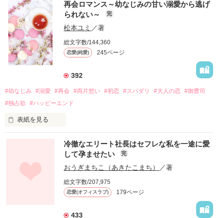
再会ロマンス～幼なじみの甘い溺愛から逃げ
られない～
完
松本ユミ
／著
総文字数/144,360
245ページ
恋愛(純愛)
392
#幼なじみ
#溺愛
#再会
#両片想い
#初恋
#スパダリ
#大人の恋
#御曹司
#独占欲
#ハッピーエンド
表紙を見る
冷徹なエリート社長はセフレな私を一途に愛
して孕ませたい
完
幼なじみの哲平に淡い恋心を抱いていた美桜。

おうぎまちこ（あきたこまち）
／著
しかし、ある出来事をきっかけに二人の関係は壊れてしまう。

総文字数/207,975
関係修復もできないまま、美桜は両親の離婚によって

179ページ
恋愛(オフィスラブ)
引っ越すことになり、哲平とも離れ離れになった。

それから約十二年後。

433