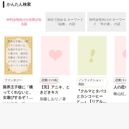
また雛子には2年前から付き合いはじめ、半年前から同棲を始
2026.6.5～2026.7.25

かんたん検索
めた、同期で恋人の石垣守（26）がいるのだが、後輩の姫原由
羅（24）との浮気が発覚した上、いつのまにか元カノにされて
いた。

40代女性向けの元気が出
30分で読める キーワード
30代女性向けの キーワー
守と由羅から『便利屋雛子』と馬鹿にされ、一人こっそり泣い
る話
「結婚」 の話
ド 「年の差」 の話
＊以前、公開していた話の改稿版です＊

ていた雛子に、企画戦略室の上司である雪瀬鷹哉（29）が
『──俺と結婚してくれないか』といきなりプロポーズをしてき
た上、同居まで提案してきて──？

鷹哉『宜しくな、俺の雛子』🦅

雛子『俺の……ひぃ、雛子？！！！』🐥

作品を読む
シゴデキで冷徹な上司が見せる素顔は、なぜか想像以上に甘く
て……🐥💓🦅

ノンフィクション・
ファンタジー
恋愛(その他)
恋愛(その他
実話
限界王子様に「構
【完】アニキ、と
人の恋を
※表紙も作中使用の画像も全てフリー素材です。

『クルマとタバコ
ってくれないと、
きどきキス
※執筆期間2026.6.3〜7.20完結です。　

椿山紅／
とカンコーヒー
女遊びするぞ！」
加藤しおり／著
※他サイトさんにて恋愛トレンド1位でした〜良かったら読ん
と…』【リアル物
と脅され、塩対応
待鳥園子／著
で頂けると嬉しいです。
語ケータイ小説
令嬢は「お好きに
小林昭洋／著
版】
どうぞ」と悪気な
くオーバーキルす
もっと見る
る。
作品を読む