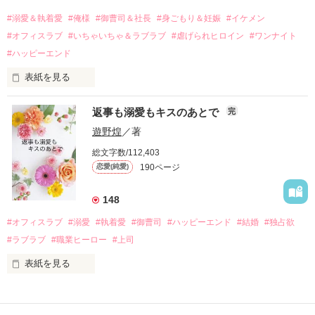
過去の傷から、二度と会いたくないと思っていた哲平に

#溺愛＆執着愛
#俺様
#御曹司＆社長
#身ごもり＆妊娠
#イケメン
運命のような再会を果たす。

#オフィスラブ
#いちゃいちゃ＆ラブラブ
#虐げられヒロイン
#ワンナイト
そして、ひょんなことから

#ハッピーエンド
酔った勢いで一夜を共にしてしまった。

表紙を見る
さらに、美桜が初めてだと知った哲平は

『責任をとる、結婚しよう』と真っ直ぐに告げてきた。

　おかしな噂を流されて前の職場でうまくいかなかった梅田美
戸惑う美桜とは裏腹に、好きという気持ちを隠すことなく

返事も溺愛もキスのあとで
完
桜は、海外で傷心旅行をしていたところ、日本人美青年と出会
甘やかしてくる。

い、酒の勢いもあり一夜限りの関係となる。

遊野煌
／著
　帰国後、美桜は新しい職場でワンナイトした美青年と再会。
そんなある日、哲平は美桜がストーカー被害に

総文字数/112,403
なんと彼の正体は、とある財閥御曹司にも関わらず、一族を離
遭っていることを知る。

190ページ
恋愛(純愛)
れて起業した新進気鋭の実業家、社内でも冷徹だと評判な社長
美桜を守るため、哲平は同居を提案してきて――。

――御影恭司その人だったのだ――！

　なぜか恭司から飼い猫の世話係を命じられた美桜は、猫の世
148
話を口実にしばしば呼び出された上、二人はいわゆる身体だけ
夏木美桜(なつきみお)

#オフィスラブ
#溺愛
#執着愛
#御曹司
#ハッピーエンド
#結婚
#独占欲
✕

#ラブラブ
#職業ヒーロー
#上司
鳴海哲平 (なるみてっぺい)

表紙を見る
作品を読む
止まっていたはずの二人の時間が、再び動き出す。

舞川雛子（26）は大手お菓子メーカー、三日月製菓コーポレー
再会から始まる、溺愛ラブ。

ションの企画戦略室で働いている。
