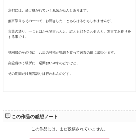
京都には、受け継がれていく風習がたんとあります。
無言詣りもその一つで、お聞きしたことあらはるかもしれませんが、
言葉の通り、一つも口から物言わんと、誰とも顔を合わせんと、無言でお参りを
する事です。
祇園祭のその頃に、八坂の神様が鴨川を渡って民衆の町に出掛けます。
御旅所ゆう場所に一週間おいやすのどすけど、
その期間だけ無言詣りは行われんのどす。
この作品の感想ノート
この作品には、まだ投稿されていません。