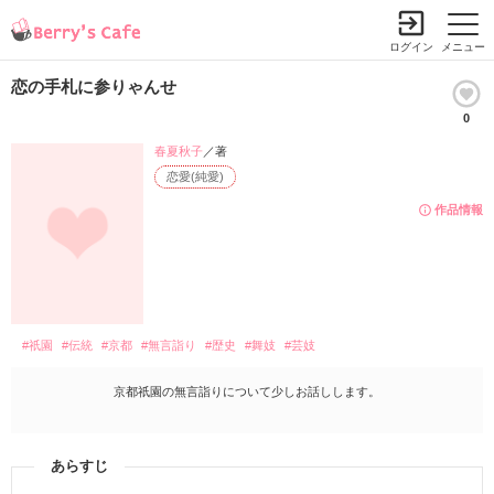
ログイン
メニュー
恋の手札に参りゃんせ
0
春夏秋子
／著
恋愛(純愛)
作品情報
#祇園
#伝統
#京都
#無言詣り
#歴史
#舞妓
#芸妓
京都祇園の無言詣りについて少しお話しします。
あらすじ