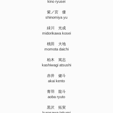
kino ryusei
紫ノ宮 優
shinomiya yu
緑川 光成
midorikawa kosei
桃田 大地
momota daichi
柏木 篤志
kashiwagi atsushi
赤井 健斗
akai kento
青羽 龍斗
aoba ryuto
黒沢 拓実
kurosawa takumi