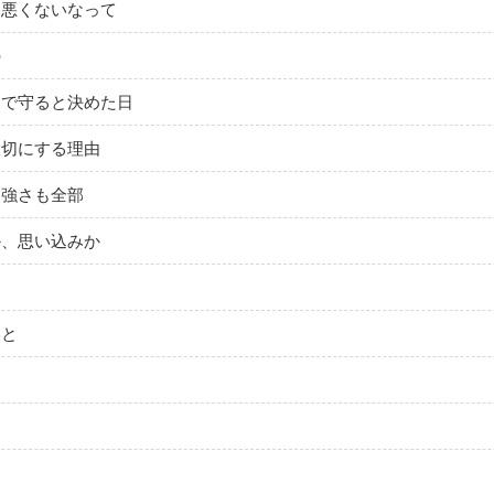
、悪くないなって
の
力で守ると決めた日
大切にする理由
、強さも全部
か、思い込みか
燥と
と
ち