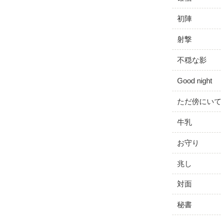
初陣
射撃
不穏な影
Good night
ただ傍にい
牛乳
お守り
兆し
対面
秘書