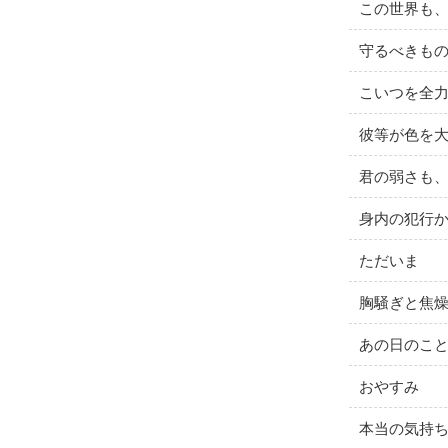
この世界も
守るべきも
こいつを全
彼等が色を
君の弱さも
身内の犯行
ただいま
胸騒ぎと焦
あの日のこ
おやすみ
本当の気持