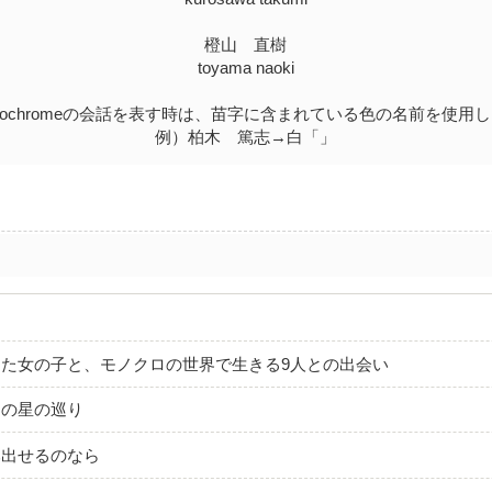
橙山 直樹
toyama naoki
nochromeの会話を表す時は、苗字に含まれている色の名前を使用
例）柏木 篤志→白「」
した女の子と、モノクロの世界で生きる9人との出会い
この星の巡り
み出せるのなら