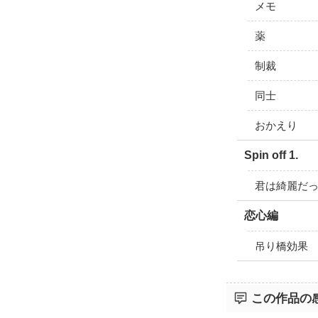
メモ
薬
制裁
同士
おかえり
Spin off 1.
君は綺麗だ
恋心編
吊り橋効果
この作品の