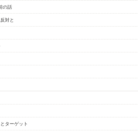
前の話
、反対と
か
ドとターゲット