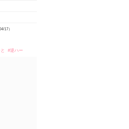
04/17）
ーと
#逆ハー