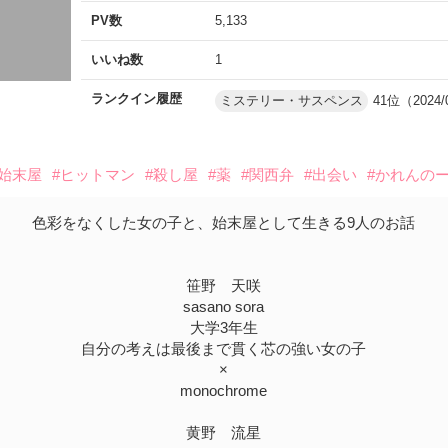
PV数
5,133
いいね数
1
ランクイン履歴
ミステリー・サスペンス
41位（2024/
#始末屋
#ヒットマン
#殺し屋
#薬
#関西弁
#出会い
#かれんの
色彩をなくした女の子と、始末屋として生きる9人のお話
笹野 天咲
sasano sora
大学3年生
自分の考えは最後まで貫く芯の強い女の子
×
monochrome
黄野 流星