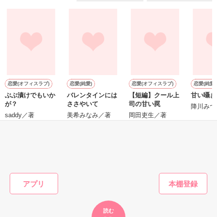
『──俺と結婚してくれないか』といきなりプロポーズをしてき
た上、同居まで提案してきて──？

鷹哉『宜しくな、俺の雛子』🦅

雛子『俺の……ひぃ、雛子？！！！』🐥

作品を読む
シゴデキで冷徹な上司が見せる素顔は、なぜか想像以上に甘く
て……🐥💓🦅

恋愛(オフィスラブ)
恋愛(純愛)
恋愛(オフィスラブ)
恋愛(純愛)
ぶぶ漬けでもいか
バレンタインには
【短編】クール上
甘い囁き
※表紙も作中使用の画像も全てフリー素材です。

が？
ささやいて
司の甘い罠
※執筆期間2026.6.3〜7.20完結です。　

降川みつ
saddy／著
美希みなみ／著
岡田吏生／著
※他サイトさんにて恋愛トレンド1位でした〜良かったら読ん
で頂けると嬉しいです。
もっと見る
作品を読む
かんたん検索の条件を変える
アプリ
読む