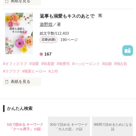
表紙を見る
さらに、美桜が初めてだと知った哲平は

『責任をとる、結婚しよう』と真っ直ぐに告げてきた。

　おかしな噂を流されて前の職場でうまくいかなかった梅田美
戸惑う美桜とは裏腹に、好きという気持ちを隠すことなく

返事も溺愛もキスのあとで
完
桜は、海外で傷心旅行をしていたところ、日本人美青年と出会
甘やかしてくる。

い、酒の勢いもあり一夜限りの関係となる。

遊野煌
／著
　帰国後、美桜は新しい職場でワンナイトした美青年と再会。
そんなある日、哲平は美桜がストーカー被害に

総文字数/112,403
なんと彼の正体は、とある財閥御曹司にも関わらず、一族を離
遭っていることを知る。

190ページ
恋愛(純愛)
れて起業した新進気鋭の実業家、社内でも冷徹だと評判な社長
美桜を守るため、哲平は同居を提案してきて――。

――御影恭司その人だったのだ――！

　なぜか恭司から飼い猫の世話係を命じられた美桜は、猫の世
167
話を口実にしばしば呼び出された上、二人はいわゆる身体だけ
夏木美桜(なつきみお)

#オフィスラブ
#溺愛
#執着愛
#御曹司
#ハッピーエンド
#結婚
#独占欲
✕

#ラブラブ
#職業ヒーロー
#上司
鳴海哲平 (なるみてっぺい)

表紙を見る
作品を読む
止まっていたはずの二人の時間が、再び動き出す。

舞川雛子（26）は大手お菓子メーカー、三日月製菓コーポレー
再会から始まる、溺愛ラブ。

ションの企画戦略室で働いている。

また雛子には2年前から付き合いはじめ、半年前から同棲を始
2026.6.5～2026.7.25

かんたん検索
めた、同期で恋人の石垣守（26）がいるのだが、後輩の姫原由
羅（24）との浮気が発覚した上、いつのまにか元カノにされて
いた。

5分で読める キーワード
30分で読める キーワード
3時間で読めるためになる
守と由羅から『便利屋雛子』と馬鹿にされ、一人こっそり泣い
「クール男子」 の話
「大人の恋」 の話
話
＊以前、公開していた話の改稿版です＊

ていた雛子に、企画戦略室の上司である雪瀬鷹哉（29）が