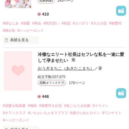
245ページ
恋愛(純愛)
410
#幼なじみ
#溺愛
#再会
#両片想い
#初恋
#スパダリ
#大人の恋
#御曹司
#独占欲
#ハッピーエンド
表紙を見る
冷徹なエリート社長はセフレな私を一途に愛
して孕ませたい
完
幼なじみの哲平に淡い恋心を抱いていた美桜。

おうぎまちこ（あきたこまち）
／著
しかし、ある出来事をきっかけに二人の関係は壊れてしまう。

総文字数/207,975
関係修復もできないまま、美桜は両親の離婚によって

179ページ
恋愛(オフィスラブ)
引っ越すことになり、哲平とも離れ離れになった。

それから約十二年後。

446
過去の傷から、二度と会いたくないと思っていた哲平に

#溺愛＆執着愛
#俺様
#御曹司＆社長
#身ごもり＆妊娠
#イケメン
運命のような再会を果たす。

#オフィスラブ
#いちゃいちゃ＆ラブラブ
#虐げられヒロイン
#ワンナイト
そして、ひょんなことから

#ハッピーエンド
酔った勢いで一夜を共にしてしまった。
