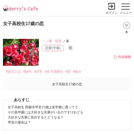
ログイン
メニュー
女子高校生17歳の恋
0
一ノ瀬 彩音
／著
恋愛(学園)
完
作品情報
#女主人公
#現代
#日常
#女子高校生
#恋
#告白
女子高校生17歳の恋
あらすじ
女子高校生 西園寺琴音17歳は某学園に通ってて、
その某学園には大好きな先輩がいるのですけれども
大好きな先輩に告白するとどうなる？
琴音の運命は？