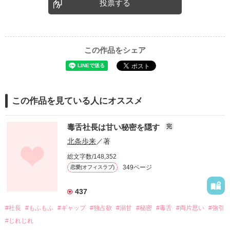
投票する
この作品をシェア
この作品を見ている人にオススメ
毒舌社長は甘い秘密を隠す
完
北条歩来
／著
総文字数/148,352
349ページ
恋愛(オフィスラブ)
437
#社長
#もふもふ
#ギャップ
#独占欲
#溺甘
#秘密
#毒舌
#両片思い
#強引
#じれじれ