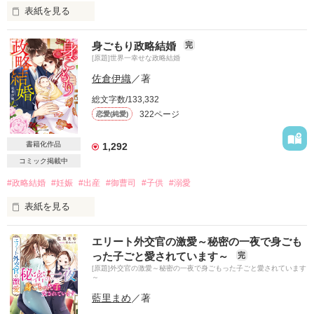
表紙を見る
身ごもり政略結婚
完
仕事に厳しく、毒舌な社長の

[原題]世界一幸せな政略結婚
秘書になって２年

佐倉伊織
／著
ある日、私は

総文字数/133,332
社長の秘密を知ってしまいました

322ページ
恋愛(純愛)
+.◆─∞─◇.+ﾟ*｡:ﾟ+◆─∞─◇.+

書籍化作品
1,292
コミック掲載中
沢村　優羽（さわむら　ゆう）27歳

Fluffy ALPA株式会社　社長秘書

#政略結婚
#妊娠
#出産
#御曹司
#子供
#溺愛
表紙を見る
×

井浦　響（いうら　ひびき）31歳

エリート外交官の激愛～秘密の一夜で身ごも
潰れそうな和菓子店の看板娘の私が

Fluffy ALPA株式会社　代表取締役社長

った子ごと愛されています～
完
大手洋菓子メーカーの御曹司から、突然のプロポーズ。

[原題]外交官の激愛～秘密の一夜で身ごもった子ごと愛されています
+.◆─∞─◇.+ﾟ*｡:ﾟ+◆─∞─◇.+

～
「政略結婚だと思っていただければ」

藍里まめ
／著
愛はないと宣言されたも同然の結婚なのに
