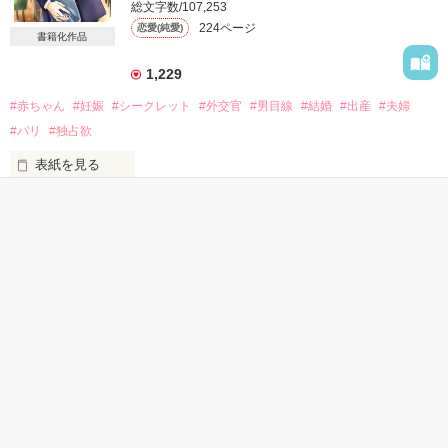
「俺の弱みを握ったとでも言いたいのか？」

総文字数/107,253
赤ちゃんを授かり、つわりで苦しむ私に

224ページ
恋愛(純愛)
どうしてこんなに優しくするの？

書籍化作品
会社では毒舌な社長が

「お前とこの子を、俺に守らせてくれ」

1,229
私にだけ甘くて困ります

#赤ちゃん
#妊娠
#シークレット
#外交官
#男目線
#結婚
#出産
#夫婦
仕事人間だったはずの彼が

まさかの溺愛宣言!?

#パリ
#独占欲
Review

usamoさま

表紙を見る
Ailёиさま

ありがとうございます
有能な外交官、布施は

作品を読む
瑞希のかつての上司。

かんたん検索
彼に妊娠を気づかれないために

作品を読む
夢の舞台を下りたのに、

30代女性向けの キーワー
1時間で読める キーワー
3時間で読める キーワー
三年後に再会してしまう。

ド 「溺愛」 の話
ド 「上司」 の話
ド 「地味子」 の話
「悪いのはお前を妊娠させた上に放置したろくでなしだ。

それは……俺なんだろ？」

「違いますと何度も言ってるじゃないですか」
