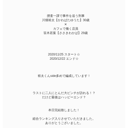
捜査一課で事件を追う刑事
川畑裕太【かわばたゆうた】30歳
✕
カフェで働く店員
笹木若葉【ささきわかば】29歳
2020/11/25 スタート☆
2020/12/22 エンド☆
裕太くんside多めで編成しています！
ラストに二人にとんだ大ピンチが訪れる！？
だけど最後はハッピーエンド？
本日完結致しました！
総合ランキング入りさせていただきました。
ありがとうございました。