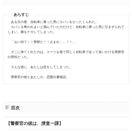
あらすじ
ある日の夜、自転車に乗った男にカバンをひったくられた。
カバンを奪われまいと掴んでいたのだけど、自転車に乗った男に引きずられて
しまい、膝をケガしてしまった。
「おい待て！！警察だ！！止まれ……！！」
そこに来てくれたのは、スーツを着て同じく自転車で走って追いかける警察官
の男性だった。
そんな彼に、あたしは恋をしてしまった。
警察官の彼とあたしの、恋愛白書物語。
目次
【警察官の彼は、捜査一課】