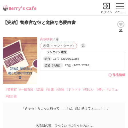
ログイン
メニュー
【完結】警察官な彼と危険な恋愛白書
21
高坂咲衣
／著
恋愛(キケン・ダーク)
完
ランクイン履歴
総合
18位（2020/12/28）
恋愛（長編）
12位（2020/12/28）
作品情報
#警察官
#一般市民
#恋愛
#白書
#危険
#ドキドキ
#切ない
#儚い
#カフェ
#彼目線
「きゃっ！ちょっと待って……！だ、誰か助けてぇ……！！」
ある日の夜、ひっくたりに合ったあたし。