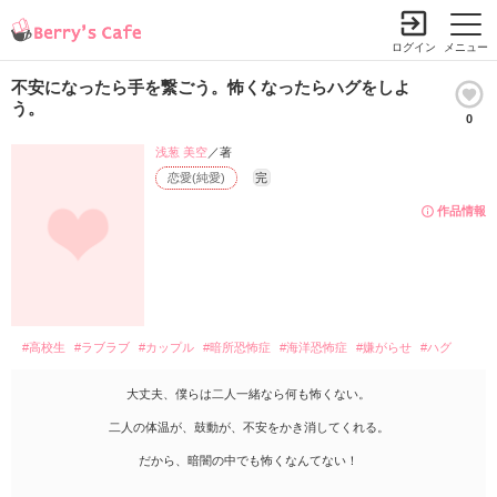
ログイン
メニュー
不安になったら手を繋ごう。怖くなったらハグをしよ
う。
0
浅葱 美空
／著
恋愛(純愛)
完
作品情報
#高校生
#ラブラブ
#カップル
#暗所恐怖症
#海洋恐怖症
#嫌がらせ
#ハグ
大丈夫、僕らは二人一緒なら何も怖くない。
二人の体温が、鼓動が、不安をかき消してくれる。
だから、暗闇の中でも怖くなんてない！