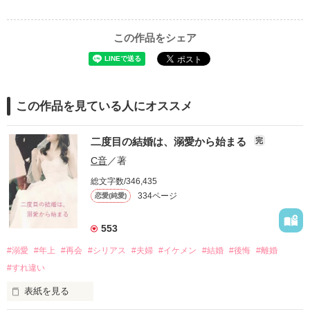
この作品をシェア
この作品を見ている人にオススメ
二度目の結婚は、溺愛から始まる
完
C音
／著
総文字数/346,435
334ページ
恋愛(純愛)
553
#溺愛
#年上
#再会
#シリアス
#夫婦
#イケメン
#結婚
#後悔
#離婚
#すれ違い
表紙を見る