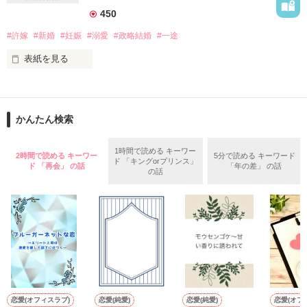
450
雪柳　蓮（ゆきやなぎ　れん）

#許嫁
#新婚
#妊娠
#溺愛
#政略結婚
#一途
佐々木 千香

大手家具メーカー『KOKONOE』

表紙を見る
×

財務経理部部長

小田切 大雅

桧山美織（２２）

miori hiyama

突発的に家を飛び出した先で出会ったのは、どこまでも私に優
かんたん検索
しい男だった。

【12/18～】番外編：蓮視点の「Happy Holidays！」をファン
桧山匡（３０）

限定公開中！

hajime hiyama

1時間で読める キーワー
もう二度と会うことはないだろうけれど、

2時間で読める キーワー
5分で読める キーワード
ド 「キングorプリンス」
幸せな一夜の思い出があれば、ひとりでも生きていける。

ド 「再会」 の話
「年の差」 の話
の話
*.゜｡:+*.゜｡:+*.゜｡:+*.゜｡:+*.゜｡:+*.゜｡:+*.゜｡:+*.゜｡:+*.゜｡:+*.
『匡くん、大好き。大きくなったら私と結婚してくれる？』

そうして新生活をスタートさせた直後、まさかの妊娠が発
゜｡:+*

覚！？

私がそうプロポーズしたのは六歳の頃。

orcaさま、スエさん　さま、チャマさま

あの頃からずっと、私は匡さんだけが好きで、もちろん今だっ
て大好きだ。

レビューありがとうございます！

「この子が俺の子である以上、俺も権利を主張したい」

そんな相手と結婚できた私はもう十分幸せなんだし、匡さんか
らの愛情まで求めたら罰があたる。

数年後に再会した彼に、

*.゜｡:+*.゜｡:+*.゜｡:+*.゜｡:+*.゜｡:+*.゜｡:+*.゜｡:+*.゜｡:+*.゜｡:+*.
結婚してからずっと、そう思って自分を律してきたのに。

甘く迫られ、切なげに懇願されて……。

゜｡:+*

恋愛(オフィスラブ)
恋愛(純愛)
恋愛(純愛)
恋愛(オフ