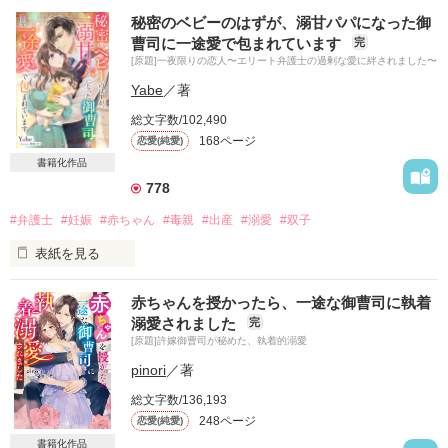
嫌いになって別れたわけじゃない

秘密のベビーのはずが、溺甘パパになった御
曹司に一途愛で包まれています
完
でも、簡単にはやり直せない

[原題]一夜限りの恋人〜エリート弁護士の過剰な愛に絆されました〜
それでも、惹かれずにはいられない

Yabe
／著
総文字数/102,490
一度は好きになった人だから

168ページ
恋愛(純愛)
傷が癒えたら

書籍化作品
778
別れた夫ともう一度出会ったら――

#弁護士
#妊娠
#赤ちゃん
#毒親
#出産
#溺愛
#双子
表紙を見る
もう一度、好きになる？

「将来は、婿を迎えてこの家を継ぐように」

赤ちゃんを授かったら、一途な御曹司に執着
溺愛されました
完
「じゃあ家とか土地とかは、全部千香のものになるっていう
[原題]許嫁御曹司が秘めた、執着的溺愛
の？　そんなの不公平じゃない！」

pinori
／著
雨宮　椿（あまみや　つばき）　

長年祖母から言い聞かされて受け入れてきた未来は、

総文字数/136,193
姉のわがままで一瞬のうちに覆されてしまった。

カフェ『TSUBAKI』の共同経営者

248ページ
恋愛(純愛)
必要とされなていないのなら、もうこの家にいる理由はない。

書籍化作品
×
