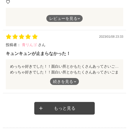
♡
恋愛音痴の失恋マスター、
レビューを見る
中瀬このかちゃんが、
実は、一途な弓木くんに溺愛されちゃうこの作品！
2023/01/08 23:33
甘々で糖分が必要な時、
読むと、ケーキを5つぐらい食べた気持ちになって胸きゅん出来
投稿者：
青リんゴ
さん
ます💓
キュンキュンが止まらなかった！
素敵な作品をありがとうございました♡
めっちゃ好きでした！！面白い所とかもたくさんあってさいごまで楽しかったです！！キュンキュンしっぱなしで本当に最高です！！私もこんなイケメンに片思いされたかったなぁ笑笑
めっちゃ好きでした！！面白い所とかもたくさんあってさいごま
で楽しかったです！！キュンキュンしっぱなしで本当に最高で
続きを見る
す！！私もこんなイケメンに片思いされたかったなぁ笑笑
もっと見る