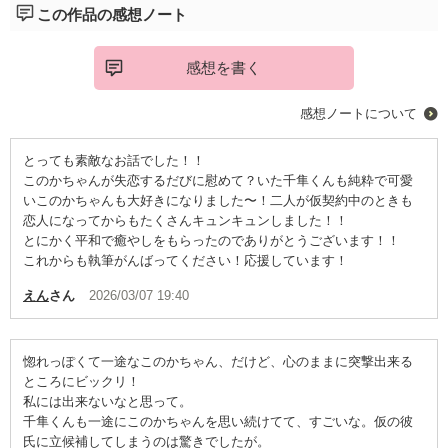
この作品の感想ノート
感想を書く
感想ノートについて
とっても素敵なお話でした！！
このかちゃんが失恋するだびに慰めて？いた千隼くんも純粋で可愛
いこのかちゃんも大好きになりました〜！二人が仮契約中のときも
恋人になってからもたくさんキュンキュンしました！！
とにかく平和で癒やしをもらったのでありがとうございます！！
これからも執筆がんばってください！応援しています！
えん
さん
2026/03/07 19:40
惚れっぽくて一途なこのかちゃん、だけど、心のままに突撃出来る
ところにビックリ！
私には出来ないなと思って。
千隼くんも一途にこのかちゃんを思い続けてて、すごいな。仮の彼
氏に立候補してしまうのは驚きでしたが。