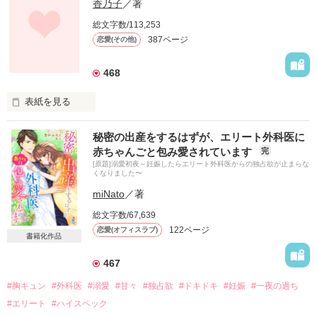
香乃子
／著
総文字数/113,253
387ページ
恋愛(その他)
468
表紙を見る
モカと和泉のその後の物語。

秘密の出産をするはずが、エリート外科医に
赤ちゃんごと包み愛されています
完
[原題]溺愛初夜～妊娠したらエリート外科医からの独占欲が止まらな
平穏ラブラブに過ごしたい2人に周囲は放っておくはずもな
くなりました〜
く…。

miNato
／著
総文字数/67,639
122ページ
恋愛(オフィスラブ)
＊浅野モカ＊

書籍化作品
いつも自信が足りない恥ずかしがり屋の天然女子。

467
×

#胸キュン
#外科医
#溺愛
#甘々
#独占欲
#ドキドキ
#妊娠
#一夜の過ち
＊黒崎和泉＊

#エリート
#ハイスペック
天然彼女を一途に愛する屈折美形男子。
