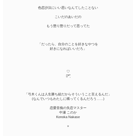
色恋沙汰にいい思いなんてしたことない
こいだのあいだの
もう懲り懲りだって思ってた
「だったら、自分のことを好きなやつを
好きになればいいだろ」
♡
⋆͛*͛ ͙͛
「弓木くんは人生勝ち組だからそういうこと言えるんだ」
(なんでいつもわたしに構ってくるんだろう……)
恋愛音痴の失恋マスター
中瀬 このか
Konoka Nakase
×