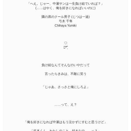
「へえ。じゃー、中瀬サンは一生負け組でいれば？」
(……はやく、俺を好きになればいいのに)
隣の席のクール男子 (じつは一途)
弓木 千隼
Chihaya Yumiki
♡
⋆͛*͛ ͙͛
負け組なんてそんなのいやだって
言ったらきみは、不敵に笑う
「じゃあ、さっさと俺にしろよ」
……って、え？
「俺を好きになれば中瀬はもう泣かずにすむと思うけど」
「弓木くん、わたしのこと、好きなの……っ？」