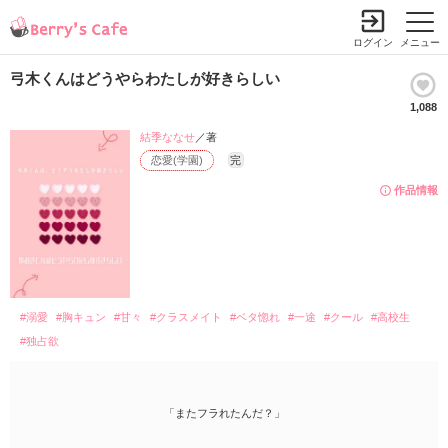
ログイン
メニュー
弓木くんはどうやらわたしが好きらしい
1,088
結季ななせ
／著
恋愛(学園)
完
作品情報
#溺愛
#胸キュン
#甘々
#クラスメイト
#ベタ惚れ
#一途
#クール
#高校生
#独占欲
「またフラれたんだ？」