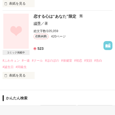
表紙を見る
恋する心は“あなた”限定
完
たった一夜

綴季
／著
騒がしい周囲と、日に日に独占欲が強くなる和泉に、モカの心
されど一夜

は休まることなく…!?

総文字数/105,059
420ページ
恋愛(純愛)
どうか甘い夢を見させて

あなたとの思い出があれば

523
コミック掲載中
胸キュンラブストーリーの第２弾です！

これからも生きていける

#ふわキュン
#一途
#クール
#ほのぼの
#保健室
#初恋
#笑顔
#告白
#誕生日
#同級生
『特等席はアナタの隣。』を先に読んで頂けると幸いです。

表紙を見る
2010.1.17更新start

もう一度“好き”って言えたらいいけど…

2010.3.31完結

ひどく乱暴に扱って

かんたん検索
やっぱり怖くて言えない…

たくさんのレビュー、本当に嬉しいです(泣)

そうすればきっと忘れられる

だから、そっと心の奥にしまっておこう…って思っていたん
さらに、文庫化となり、発売中となっております!!

1時間で読める キーワー
5分で読める キーワード
30代女性向けの キーワー
だ…
