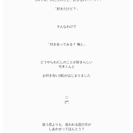
「好きだけど？」
そんなわけで
「付き合ってみる？ 俺と」
どうやらわたしのことが好きらしい
弓木くんと
お付き合い(仮)がはじまりました
♡
⋆͛*͛ ͙͛
追う恋よりも、追われる恋の方が
しあわせってほんとう？