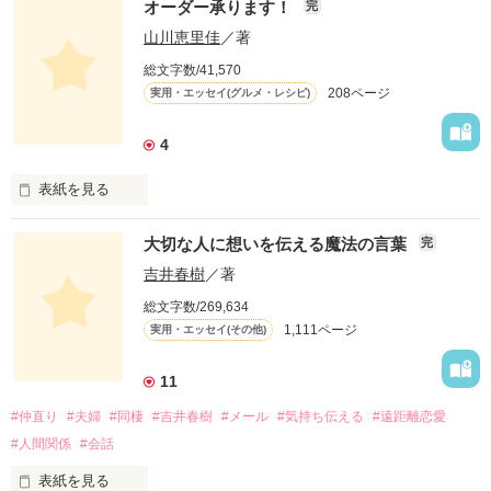
オーダー承ります！
完
山川恵里佳
／著
どういうふうに生きるとかはあまり考えていなかったよ。

総文字数/41,570
208ページ
実用・エッセイ(グルメ・レシピ)
自分が楽しいこと、好きなことだけやってきたね。

4
この物語は自分の体験をもとに綴ったフィクションです。

表紙を見る
「オーダー承ります！」は、

大切な人に想いを伝える魔法の言葉
完
お昼のTV番組『ありがとッ！』（テレビ神奈川）

にて、山川恵里佳さんがオススメの料理を

吉井春樹
／著
紹介する人気コーナー。

総文字数/269,634
毎週番組への問い合わせが絶えないという、

作品を読む
1,111ページ
実用・エッセイ(その他)
この話題のレシピを山川さんが

「Berry's Cafe」で連載します！

11
身近な食材を使用したメニューには、

#仲直り
#夫婦
#同棲
#吉井春樹
#メール
#気持ち伝える
#遠距離恋愛
いつもの一品として気軽に取り入れられる

簡単便利なアイデアが満載。

#人間関係
#会話
しかも「Berry's Cafe」限定で、

ご主人・おさるさんの感想や、

表紙を見る