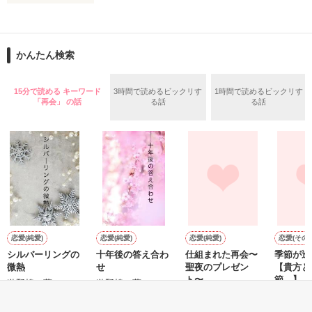
お子さんの反応も聞けちゃうので、

大切なあの人に食べさせたい時の

コピーライターとして徹夜つづきの日々を過ごすかたわら、妻
参考にもぜひどうぞ！
へのメッセージを書きつづっていたブログが人気となり、 多く
かんたん検索
の女性読者の共感を呼んだことで『しあわせが、しあわせを、
みつけてきた。』で2004年に作家デビューした吉井春樹さん。

作品を読む
15分で読める キーワード
3時間で読めるビックリす
1時間で読めるビックリす
この作品は吉井さん直伝の、気持ちをもっと上手に伝える、こ
「再会」 の話
る話
る話
とばの幸せな使い方ガイド。

「ありがとう」「すきです」「ごめんなさい」「だいじょう
ぶ」「よくできました」など、大切な誰かに感謝や好意、励ま
しのメッセージを伝える小さなテクニックについて解説すると
ともに、その言葉を用いることで自分自身を見つめるきっかけ
も促してくれる、「気持ちの伝え方」「自分らしさの磨き方」
恋愛(純愛)
恋愛(純愛)
恋愛(純愛)
恋愛(その他
作品を読む
シルバーリングの
十年後の答え合わ
仕組まれた再会〜
季節が巡り
微熱
せ
聖夜のプレゼン
【貴方と
ト〜
節。】
遊野煌／著
遊野煌／著
にしのそら／著
みゅ愛／