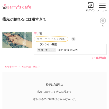
ログイン
メニュー
指先が触れるには遠すぎて
1
曄
／著
実用・エッセイ(その他)
完
ランクイン履歴
実用・エッセイ
14位（2021/04/25）
作品情報
#21実話エピ
#年の差
#年上
相手は6歳年上
私からはすごく大人に見えて
惹かれるのに時間はかからなかった