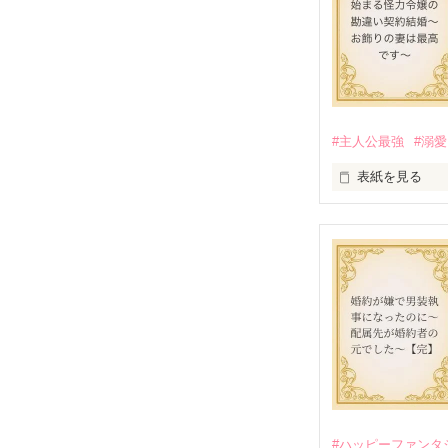
#主人公最強
#溺愛
表紙を見る
かつては英雄と
そのせいで極貧
うと屋敷を飛び
娼館（たぶん）
金と引き換えに
裏社会を牛耳る
そこでロベール
勘違いから始ま
次第にロベール
「この金が欲し
「──はい、喜ん
#ハッピーファンタ