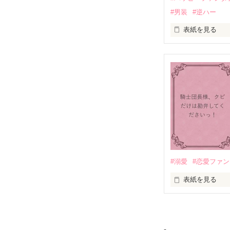
出会いは最悪、
#男装
#逆ハー
愛を知らない公
表紙を見る
＊この世界のお
＊なろう、カク
＼異世界ラブコ
「いやっほぉぉ
バンジーした侯
甘いマスクの公
「ど、どいてぇ
「…は？」

#溺愛
#恋愛ファ
表紙を見る
そんな最悪の出
目が覚めたら、
リリィ・ロゼッ
朝の鍛錬が迫っ