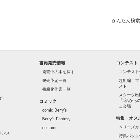
❁ ❁ ❁ ┈┈┈┈┈┈┈┈

されたのはレイヴン公爵家だった

かんたん検索
…」

作品を読む
がバレそうなリリィ

書籍発売情報
コンテスト
ら男装執事として働くリリィ

発売中の本を探す
コンテスト
、屋敷でいろんな人間と出会う！

発売予定一覧
超短編！フ
ままさにみんなが狂わされていく…

スト
書籍化作家一覧
スターツ出
合）
人と関わる楽しさに目覚める

「1話から
コミック
ェ会場
comic Berry's
い今世は最高ねっ！！

特集・オス
Berry's Fantasy
ベリーズカ
noicomi
ペンス


特集バック