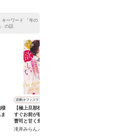
 キーワード 「年の
」 の話
い」

恋愛(オフィスラブ)
恋愛(オフィスラブ)
恋愛(オフィスラブ)
ファンタジー
俺様
【極上旦那様シリーズ】今
完璧美男子の甘い誘惑
【極上旦那様シリーズ】き
【コミカライズ
れま
すぐお前が欲しい～俺様御
みを独り占めしたい～俺様
に夫が浮気した
雪野宮みぞれ／著
曹司と甘く危険な政略結婚
エリートとかりそめ新婚生
になって愛人募
～
活～
弟殿下が志願し
滝井みらん／著
西ナナヲ／著
澤谷弥／著