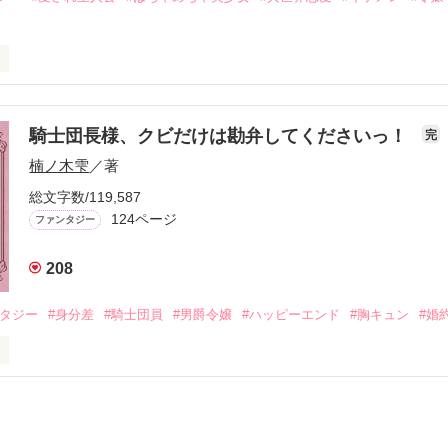
結婚生活は最高……？

爵と天然怪力令嬢の溺愛バイオレンスラブコメディです。

金はお札にさせてください。

ヨム、アルファポリス掲載中
メ×ハッピーファンタジー／

騎士団長様、クビだけは勘弁してくださいっ！
完
楠ノ木雫
／著
おお〜い！！！！」

作品を読む
総文字数/119,587
爵令嬢の先にいたのは

124ページ
ファンタジー
爵様の頭上でした

ぇぇえ！！！！！」

208
ンタジー
#身分差
#騎士団員
#男爵令嬢
#ハッピーエンド
#胸キュン
#婚
会いを果たした二人

自分の隣に知らない男が眠っていた。

タ侯爵令嬢

ていて置いていったが……
