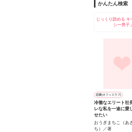
かんたん検索
ふんわりとした
鍛錬後の業務中
透き通るほど白
じっくり読める キ
お人形のように
シー男子
残念なほどに自
「あの、本当に
「そうだな……
ギル・レイヴン
サラサラとした
甘い言葉をささ
あまりにも整っ
社交界で圧倒的
表では甘いマス
┈┈┈┈┈┈┈ 
空から降ってき
悪魔の近衛騎士
恋愛(オフィスラブ)
国王命令での婚
リアム・ロドリ
冷徹なエリート社
レな私を一途に愛
とある事情で絶
×

そうだ！男装執
せたい
【修行してきま
騎士団員の男爵
おうぎまちこ（あ
謎のリリィらし
テレシア・マー
ち）／著