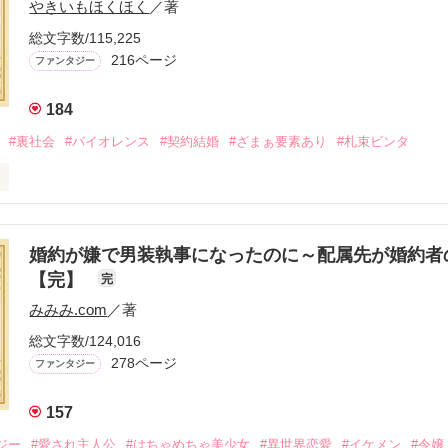
やきいもほくほく
／著
総文字数/115,225
216ページ
ファンタジー
184
#裏社会
#バイオレンス
#契約結婚
#ざまぁ要素あり
#札束ビンタ
呼ばれた父は事業で失敗ばかり。

生活を送るオリヴィア・ディルムーンは、母が倒れたことをきっかけに
出した。

婚約が嫌で男装執事になったのに～配属先が婚約者
の店主は札束でビンタしてくる謎の男。

【完】
完
雇われたと思いきや……契約結婚だった！？

みみみ.com
／著
ロベールは仮面をつけており、謎が多いが幸せな結婚生活を満喫中。

を慕うアリスに一方的に敵視され、嫌がらせを受けるもオリヴィアには効
総文字数/124,016
278ページ
ファンタジー
る初夜騒動に危険ばかりの血まみれ新婚生活。

はオリヴィアを気にかけるように……？

157
ければ、俺の言うことに従え」

で！」

ジー
#愛され主人公
#はちゃめちゃ美少女
#異世界恋愛
#イケメン
#令嬢