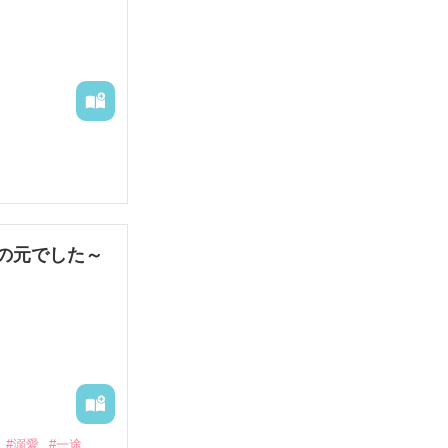
娼婦になり稼ご
の元でした～
果なし。

#溺愛
#一途