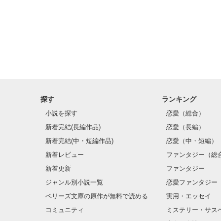
┈┈┈┈┈┈┈ 
だけど……配属
「その瞳の色…
「！！！」

鋭いギルに男装
探す
ランキング
ドキドキしなが
小説を探す
恋愛（総合）
そんなリリィは
新着完結(長編作品)
恋愛（長編）
リリィの自由気
新着完結(中・短編作品)
恋愛（中・短編）
新着レビュー
ファンタジー（総
そしてリリィは
新着更新
ファンタジー
ジャンル別小説一覧
恋愛ファンタジー
こーんなに楽し
ベリーズ文庫の原作が無料で読める
実用・エッセイ
コミュニティ
ミステリー・サス
※完結しました。