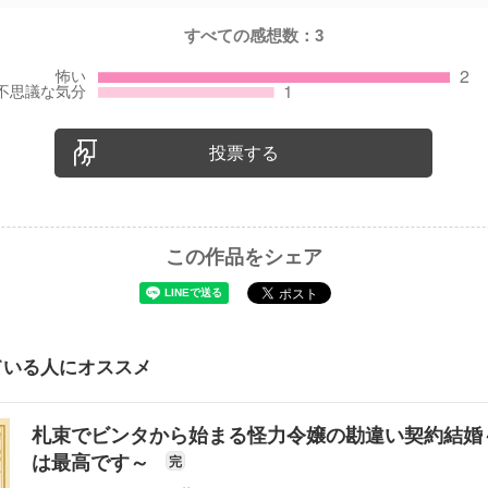
すべての感想数：
3
投票する
この作品をシェア
ている人にオススメ
札束でビンタから始まる怪力令嬢の勘違い契約結婚
は最高です～
完