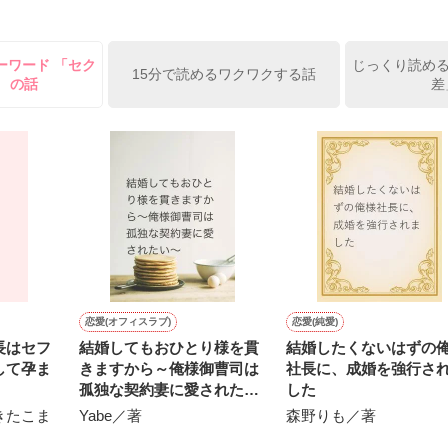
淡いピンクの髪に澄んだ水色の瞳

に遭遇、彼はあの近衛騎士団長だと判明した。

い肌と華奢の手足

ーワード 「セク
じっくり読める
可愛いらしい見た目とは裏腹に

15分で読めるワクワクする話
」 の話
差
由でお気楽なお転婆令嬢

、何でもしますのでクビだけは……」

黙ってはおいてやろう。だが、何でもするという言葉は言わないほうがい
公爵

綺麗な黒髪に綺麗な青色の瞳

やく近衛騎士団長に翻弄されるテレシアの恋物語が始まる——

た顔は女性たちを引き寄せる

人気を誇っていた

クを被る彼の裏は……

❁ ❁ ❁ ┈┈┈┈┈┈┈┈

たリリィに恋したギルは

団長

恋愛(オフィスラブ)
恋愛(純愛)
約を申し込む

エス

長はセフ
結婚してもおひとり様を貫
結婚したくないはずの
して孕ま
きますから～俺様御曹司は
社長に、成婚を強行さ
対婚約したくないリリィは

事として生きていこう！

孤独な契約妻に愛されたい
した
す。私は元気です。】

～
令嬢

きたこま
Yabe／著
森野りも／著
い手紙を残して逃亡

フィス
