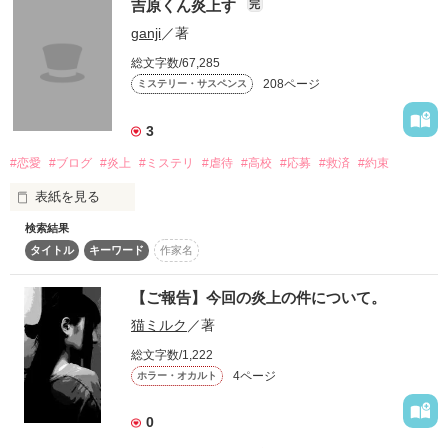
吉原くん炎上す
完
ブヒロインの娘として。

ganji
／著
聖女を輩出するパラディオ伯爵家の令嬢エステイアとなるも、
総文字数/67,285
攻略対象の婚約者は浮気者のクズ男。しかも結婚当日に親友王
208ページ
ミステリー・サスペンス
女に寝取られて婚約破棄になってしまった。

3
クズ男と婚約をまとめた父親もクズだ。前世の推しキャラだっ
たけど萌えはとっくに吹き飛んだ。

#恋愛
#ブログ
#炎上
#ミステリ
#虐待
#高校
#応募
#救済
#約束
こうなったら、言葉にしないだけで両片想いのまま諦めていた
表紙を見る
隣国王弟、攻略し直します！
検索結果
吉原くんは炎上した

タイトル
キーワード
作家名
火をつけたら直ぐに

作品を読む
燃え広がった

【ご報告】今回の炎上の件について。
猫ミルク
／著
すごく綺麗に

総文字数/1,222
4ページ
ホラー・オカルト
･･･でも･･･

0
炎上した吉原くんを
