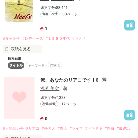
今日も花街を

総文字数/88,441
冷たい鬼が血を啜りながら

88ページ
青春・友情
作品を読む
歩いていく……。

1
#女子高生
#レディース
#１９８０年代
#ヤクザ
Ｔransmigration ｏf ｔhe ｓoul

■Ｃhapter１■

表紙を見る
Ａnother Ｅpisod ｂy Ｚephyr

検索結果
横田競子、ついに猛る女の聖地”ホットスポット”の大海原
Ｖol．2

タイトル
キーワード
作家名
へ…。

百花繚乱〜暗黒街花屋敷炎上絵巻〜

かくて魂を交尾させる、麻衣とケイコ…、運命の二つのピュア
ハートはついにその対峙プロローグを終える…。
俺、あなたのリアコです！6
完
*****************************

浅葱 美空
／著
総文字数/7,328
作品を読む
Ｔransmigration ｏf ｔhe ｓoul

17ページ
■Ｃhapter１■を

恋愛(純愛)
先に読むことを推薦します。

0
******************************

#人気歌い手
#リアコ
#外国人
#炎上
#ライブ
#ドキドキ
#告白
#最終話