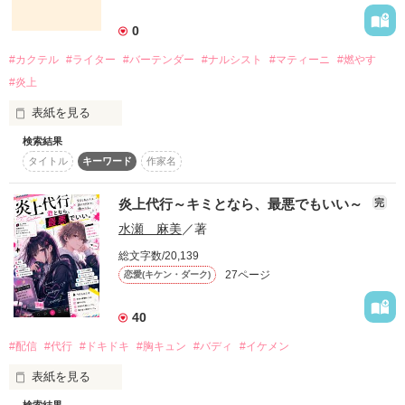
詳しく検索
0
検索対象
#カクテル
#ライター
#バーテンダー
#ナルシスト
#マティーニ
#燃やす
タイトル
キーワード
作家名
表紙コメント
#炎上
あらすじ
表紙を見る
検索結果
ナルシスト男のご来店。

ジャンル
タイトル
キーワード
作家名
炎上代行～キミとなら、最悪でもいい～
完
感想
水瀬 麻美
／著
ステータス
全て
完結
更新中
総文字数/20,139
礼儀正しいバーテンダー

27ページ
恋愛(キケン・ダーク)
美しい常連客。

作品の長さ
長編
中編
短編
40
作品の長さについて
#配信
#代行
#ドキドキ
#胸キュン
#バディ
#イケメン
そんな 素敵な世界を、ぶっ壊す野郎が現れた。

コンテスト
表紙を見る
超短編！フェチから始まる溺愛コンテスト
検索結果