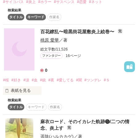
#サイコパス
#炎上
#ホラー
#サスペンス
#恋愛
#ネット
再び救助するのも私の仕事

検索結果
タイトル
キーワード
作家名
燃料を投下し続けた

癖に彼を救う矛盾

百花繚乱〜暗黒街花屋敷炎上絵巻〜
完
桃原 愛華
／著
総文字数/11,526
だけど

16ページ
ファンタジー
それが私の役目だった

━━━━━━━…‥

0
ブログを炎上させる麻美

#桜
#好き
#涙
#血
#銃
#夜
#愛してる
#闇
#ツンデレ
#Ｓ
表紙を見る
自分のブログ炎上を

ただ見つめる吉原くん

検索結果
タイトル
キーワード
作家名
ブログ炎上の先に

血塗られた道は

ある結末とは？

どこまで続くか………。

麻衣ロード、そのイカレた軌跡❺/二つの情
終焉はいつ迎えるか……。

念、炎上す
完
先の見えない闇が

遥陰(ハルカカゲ)
／著
いつまでも俺を付きまとう。
