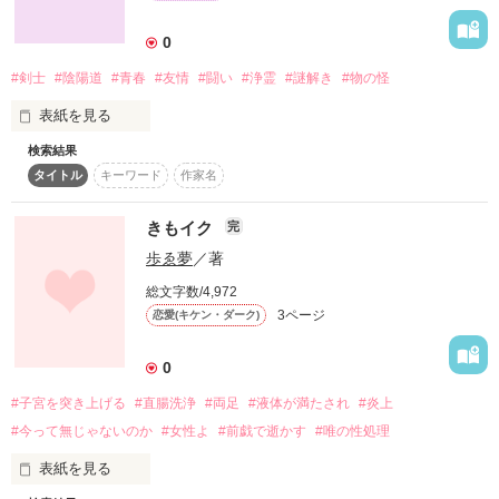
備考：姫は暴君。
「俺がおまえをバスらせてやるよ」

0
作品を読む
　その一言のコメントで、私の世界は壊れはじめ

#剣士
#陰陽道
#青春
#友情
#闘い
#浄霊
#謎解き
#物の怪
表紙を見る
　そして、少しだけ救われたんだ。

検索結果
遂に決戦の時が来た。東京。謎の男が父だと知った時、剣士王
タイトル
キーワード
作家名
道遥はどうするのか。全ての謎が解き放たれるシリーズ最終
章。
きもイク
完
歩ゑ夢
／著
作品を読む
作品を読む
総文字数/4,972
3ページ
恋愛(キケン・ダーク)
0
#子宮を突き上げる
#直腸洗浄
#両足
#液体が満たされ
#炎上
#今って無じゃないのか
#女性よ
#前戯で逝かす
#唯の性処理
表紙を見る