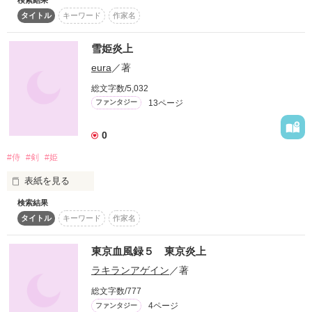
スターツ出版小説投稿サイト合同企画「1話からの長編大
タイトル
キーワード
作家名
――人に嫌われるのが、怖かった。

賞」ベリーズカフェ会場
　空気を読んで、笑って、頷いて。

雪姫炎上
その他の条件
動画あり
コミックあり
eura
／著
　誰にも嫌われないように、“普通のいい子”を演じてきた。

「マスター、ラスト・キッスください」

総文字数/5,032
　それなのに。

13ページ
ファンタジー
「嫌です」

　画面の向こうでは、簡単に誰かが悪質なコメントを残してい
0
く。

「………。」

「…………。」
#侍
#剣
#姫
『消えろ』

『死ね』

表紙を見る
『気持ち悪い』

検索結果
作品を読む
時は現代。

　たった一つの言葉で、人は簡単に傷つくって知っているはず
タイトル
キーワード
作家名
城下にはびこる怪異を討つ為、降魔の剣を振るう姫の下に集う
なのに……。

は、五人の若駒。

東京血風録５ 東京炎上
　じゃあもし、その“矛先”を――

ラキランアゲイン
／著
姫と侍達が戦ったり戦わなかったり、恋したりしなかったりす
　全部、引き受ける人がいたら？

る地方都市伝奇…かも。

総文字数/777
4ページ
ファンタジー
　ある日の夜、私は炎上を恐れない少年に出会った。
