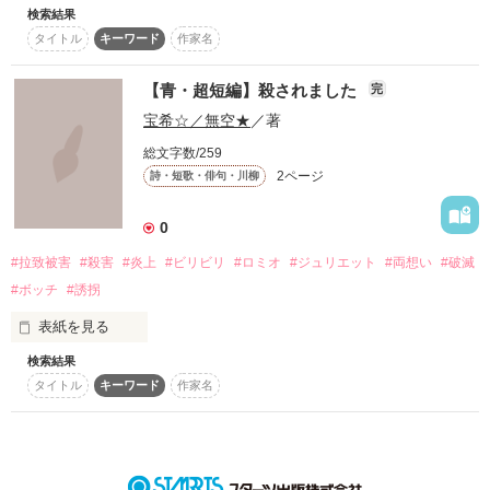
検索結果
どんな事にも真っ直ぐなゆきむらくん。

タイトル
キーワード
作家名
でも、辛い過去があってのことだった。そんなゆきむらくんの
一番の支えになれたらいいのに。
作品を読む
【青・超短編】殺されました
完
宝希☆／無空★
／著
作品を読む
総文字数/259
2ページ
詩・短歌・俳句・川柳
0
#拉致被害
#殺害
#炎上
#ビリビリ
#ロミオ
#ジュリエット
#両想い
#破滅
#ボッチ
#誘拐
表紙を見る
検索結果
開始終了日20.01.20.

タイトル
キーワード
作家名
ロミオを亡くしたての「りある」ジュリエットの気持ちを書き
ます。
作品を読む