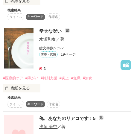
表紙を見る
作品を読む
検索結果
煌めくステージで二人で歌う。ずっと憧れていたこの瞬間が、
タイトル
キーワード
作家名
愛おしい。

この歌で、世界中を虜にするんだ。あの炎上なんて忘れさせて
幸せな呪い
完
しまうくらいに！

水瀬和奏
／著
「最後はこの曲をみんなで歌いたいと思います！」

総文字数/9,592
19ページ
青春・友情
魔法の時間が終わったら、俺たちは元の日常に戻る。そうした
ら、またちゃんと伝えなきゃね。

1
「好きだ」ってことを……。

#医療的ケア
#障がい
#特別支援
#炎上
#無職
#無食
表紙を見る
検索結果
生きていてはいけない人間なんて

タイトル
キーワード
作家名
ひとりもいない

俺、あなたのリアコです！5
完
某炎上案件より１年以上前に執筆した

浅葱 美空
／著
櫻いいよさん

黒原紫音さん主宰
