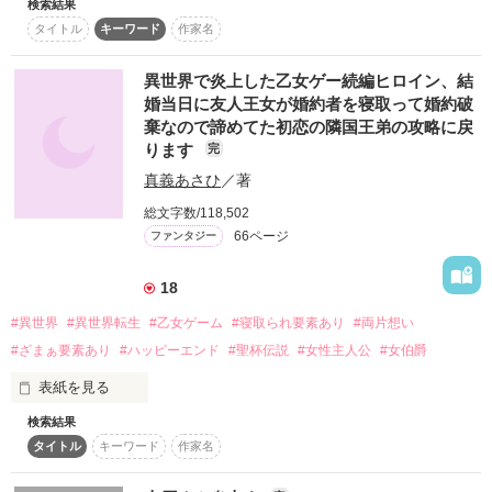
検索結果
本の仕組みを知らないスナフがお送りするスナフキン劇場。
タイトル
キーワード
作家名
R15だよん。統合失調症と発達傾向あり、間欠性外斜視のスナ
フが悩みに悩んだお遊び会。幻覚と幻聴のオンパレード。並び
に目が合わない。お巡りさんごめんなさい。僕自首します。彼
異世界で炎上した乙女ゲー続編ヒロイン、結
氏さん彼女さん。♂♀の皆さん、両目をかっぽじいて、よくご
婚当日に友人王女が婚約者を寝取って婚約破
覧なさい。あなた方の世界はここにあります。自由に生きまし
棄なので諦めてた初恋の隣国王弟の攻略に戻
た。これもまた人生。心は感情で成り立っている。これに気づ
ります
完
いた時。ｽは号泣しました。
真義あさひ
／著
総文字数/118,502
作品を読む
66ページ
ファンタジー
18
#異世界
#異世界転生
#乙女ゲーム
#寝取られ要素あり
#両片想い
#ざまぁ要素あり
#ハッピーエンド
#聖杯伝説
#女性主人公
#女伯爵
表紙を見る
検索結果
バツイチのアラフォーおばさんミナコが転生したのはお嬢様学
タイトル
キーワード
作家名
校時代、夢中で遊んだ乙女ゲームの世界だった。

ただし、誰得かわからない追加要素のあるスマホ版の負け組サ