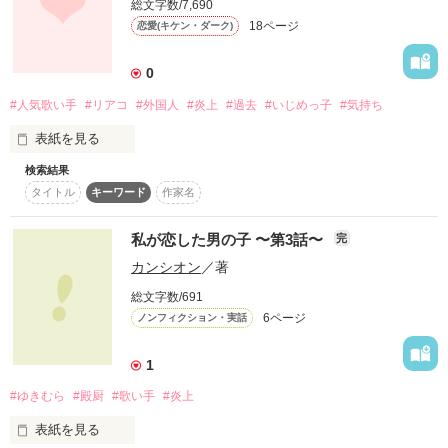
作品を読む
総文字数/7,690
ショコラティエ参加作品

18ページ
恋愛(キケン・ダーク)
0
#人気歌い手
#リアコ
#外国人
#炎上
#過去
#いじめっ子
#気持ち
作品を読む
表紙を見る
検索結果
たった一枚の写真で、俺たちの運命がこんなにも大きく動くこ
タイトル
キーワード
作家名
とになるなんて、想像していたはずなのに辛い。

「もう私と関わらない方がいいです！」

私が恋した男の子 〜第3話〜
完
カンシオン
／著
そんなこと言わないで……。俺は、何があっても琴葉ちゃんの
そばにいたい。

総文字数/691
6ページ
ノンフィクション・実話
お願いです。そばにいることを許してください……。

1
#ゆきむら
#殿厨
#歌い手
#炎上
表紙を見る