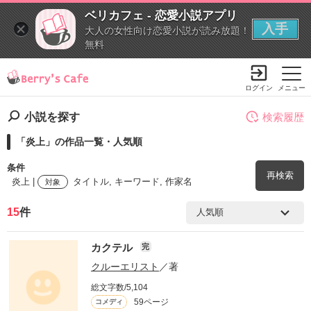
ベリカフェ - 恋愛小説アプリ
入手
大人の女性向け恋愛小説が読み放題！
無料
ログイン
メニュー
小説を探す
検索履歴
「炎上」の作品一覧・人気順
条件
再検索
炎上 |
タイトル, キーワード, 作家名
対象
15
件
検索ワード
カクテル
完
を含む
クルーエリスト
／著
総文字数/5,104
を除く
59ページ
コメディ