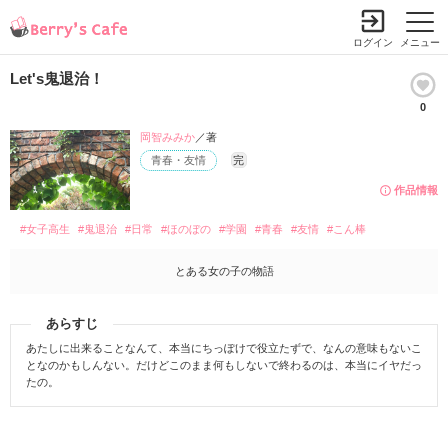
ログイン
メニュー
Let's鬼退治！
0
岡智みみか
／著
青春・友情
完
作品情報
#女子高生
#鬼退治
#日常
#ほのぼの
#学園
#青春
#友情
#こん棒
とある女の子の物語
あらすじ
あたしに出来ることなんて、本当にちっぽけで役立たずで、なんの意味もないこ
となのかもしんない。だけどこのまま何もしないで終わるのは、本当にイヤだっ
たの。