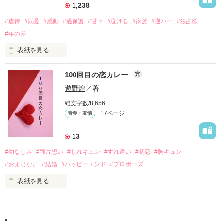
えるようになった。

1,238
#虐待
#溺愛
#感動
#過保護
#甘々
#泣ける
#家族
#逆ハー
#独占欲
#年の差
　　　恋、友情、夢、そして成長。

　　　　笑って、ときどき泣ける。

表紙を見る
　　　　　　〜青春群像劇〜

100回目の恋カレー
完
｢全部あんたのせいよ｣

『──のせいじゃないよ』

遊野煌
／著
総文字数/8,656
17ページ
青春・友情
｢なんであんたが生きてんのよ｣

作品を読む
『生きていてくれてありがとう』

13
#幼なじみ
#両片想い
#じれキュン
#すれ違い
#初恋
#胸キュン
｢あんたなんか産まなきゃ良かった｣

『産まれてきてくれてありがとう』

#おまじない
#結婚
#ハッピーエンド
#プロポーズ
表紙を見る
｢あんたさえ居なければ·····｣

『ねぇ、恋カレーって知ってる？』

『──が居てくれたから俺たちは·····』

──『ん？　恋カレー？』
