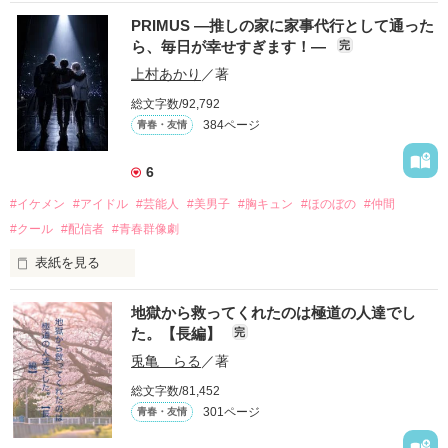
PRIMUS ―推しの家に家事代行として通った
ら、毎日が幸せすぎます！―
完
上村あかり
／著
総文字数/92,792
384ページ
青春・友情
6
#イケメン
#アイドル
#芸能人
#美男子
#胸キュン
#ほのぼの
#仲間
#クール
#配信者
#青春群像劇
表紙を見る
推しは画面の向こうにいるはずだったのに、仕事先で毎日会っ
地獄から救ってくれたのは極道の人達でし
ています。

た。【長編】
完
不器用でも努力を諦めない赤。

兎亀 らる
／著
無口で頼れる黒。

総文字数/81,452
天才肌で笑顔が眩しい白。

301ページ
青春・友情
三人の姿に勇気をもらい、「私も一歩踏み出してみたい」と思