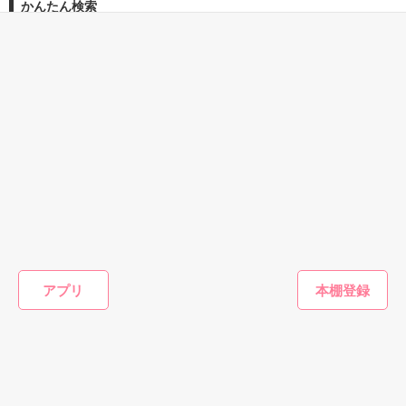
かんたん検索
『うん。恋カレーを100回たべたら、好きな人が自分のこと好
きになっちゃうんだって』

両親から虐待を受け感情を知らない女の子と

2時間で読める キーワー
じっくり読めるためにな
2時間で読める泣ける話
ド 「地味子」 の話
る話
これは好きなアイツに好きだよって言えない、臆病な私の初恋
その女の子に感情を教える極道達との物語。

と恋のおまじないの話。

泣き方も、笑い方も、助けの求め方も、何も知らなかった。

※表紙はフリー素材です。コンテスト用に既存作を改稿しまし
でもみんなが教えてくれた。

た。
恋愛(ラブコメ)
恋愛(純愛)
恋愛(純愛)
恋愛(オフ
作品を読む
悪女の代行を演じ
クール王子は愛し
(番外編集)それは
お見合い
『"愛してるよ"』

たら氷の御曹司に
たがり
麻薬のような愛だ
します！
人
アプリ
永久就職⁉〜お見
った
は極上御
七海 小雪／著
*
合い破談に大失
珠雪／著
春夏冬／著
未華空央
敗！私は彼に丸め
込まれ溺愛されて
感動のラスト──

もっと見る
ます～
かんたん検索の条件を変える