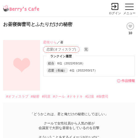
ログイン
メニュー
お昼寝御曹司とふたりだけの秘密
10
星咲りら
／著
恋愛(オフィスラブ)
完
ランクイン履歴
総合
6位（2022/03/18）
恋愛（長編）
4位（2022/03/17）
作品情報
#オフィスラブ
#秘密
#同居
#クール
#ドキドキ
#記憶
#御曹司
「どうかこれは、君と俺だけの秘密にしてほしい」
クールで女性社員から人気の彼が
会議室で大胆な昼寝をしているのを目撃
そういうことをするイメージがないのに