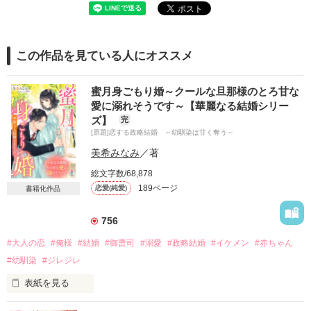
この作品を見ている人にオススメ
蜜月身ごもり婚～クールな旦那様のとろ甘な
愛に溺れそうです～【華麗なる結婚シリー
ズ】
完
[原題]恋する政略結婚 ～幼馴染は甘く奪う～
美希みなみ
／著
総文字数/68,878
189ページ
恋愛(純愛)
書籍化作品
756
#大人の恋
#俺様
#結婚
#御曹司
#溺愛
#政略結婚
#イケメン
#赤ちゃん
#幼馴染
#ジレジレ
表紙を見る
「私と結婚してください」
