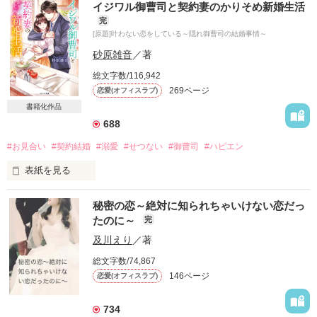
イジワル御曹司と契約妻のかりそめ新婚生活
勢いだけで言葉にしてしまった年上の幼馴染との政略結婚。

完
[原題]叶わない恋をしている～隠れ御曹司の結婚事情～
あなたは私と結婚をしたくないことは知っています。

この結婚は私が諦める為の時間。

砂原雑音
／著
総文字数/116,942
そう思っているのにどうして？

269ページ
恋愛(オフィスラブ)
たまに見せるその優しさは反則です……。

書籍化作品
688
更科　鏡花　２８歳　華道の家元の父と、大手銀行の頭取を祖
#お見合い
#契約結婚
#溺愛
#せつない
#御曹司
#ハピエン
父にもつ生粋のお嬢様

表紙を見る
　　×

大村　蓮人　３４歳　大村グループ　関連会社SOWA食品　専
交際日数ゼロ

務取締役

秘密の恋～絶対に知られちゃいけない恋だっ
もちろんデート回数もゼロ

たのに～
完
甘い感情なんてもちろんゼロ％です

地味で大人しい鏡花は小さいころから蓮人のことが好きだった
及川えり
／著
が全く相手にされていない。

しかし、なりゆきから同居することになり……。

総文字数/74,867
トリプルゼロスタートで夫婦になりました

146ページ
恋愛(オフィスラブ)
こじれてしまっている二人の物語です。

ところがどうして

734