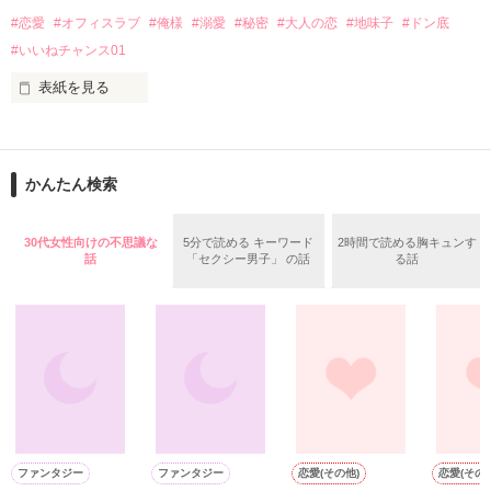
あなたの隣は居心地がいい

こちらだけでも完結しているため読んで頂けますが、ストーリ
#恋愛
#オフィスラブ
#俺様
#溺愛
#秘密
#大人の恋
#地味子
#ドン底
ー順に読んで頂いた方が楽しんで頂けると思います。

#いいねチャンス01
隠れ御曹司

【華麗なる結婚シリーズ】

×

表紙を見る
Story1　身代わり婚の甘い誘惑　（身代わり婚）

しがない営業アシスタント

Story2　もう一度恋をさせて（一夜の過ちで授かったら〜）

及川華《おいかわはな》

Story3　恋する政略結婚　（蜜月身ごもり婚）

27歳

Story4　俺の全部でキミを奪う

身の程知らずの恋をした

開明商事経理部経理課　海外事業部経理担当

かんたん検索
守れもしないのに、手を伸ばした

地味子と呼ばれるダサ女。ちょっとした秘密アリ。

2020.6.9　～　2020/12/22　完

ふたりの恋が実るまで

×

2020/12/21　P151～少し内容を修正しています。そこから読
30代女性向けの不思議な
5分で読める キーワード
2時間で読める胸キュンす
んで頂けると幸いです。

話
「セクシー男子」 の話
る話
瀧佑介《たきゆうすけ》

29歳

開明商事海外事業部一課　営業　ホープ

俺様系イケメン。一度寝た女とは二度と寝ない。

作品を読む
作品を読む
そんな２人が出会って、恋に落ちる？？？

「お前の核のところがさ・・・見えんだよ。時々。そこが俺に
ファンタジー
ファンタジー
恋愛(その他)
恋愛(その他
響くんだよ。だから、直感だけど俺を信じろ。」
