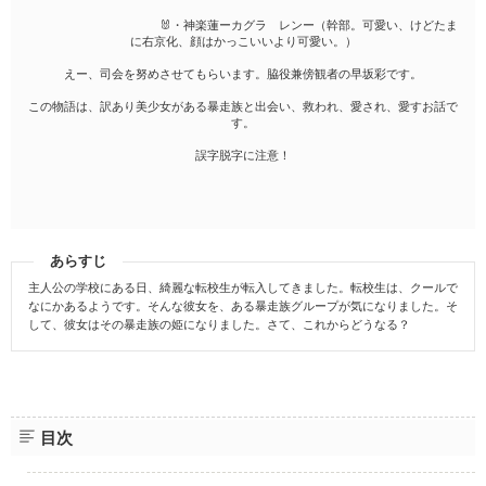
🐰・神楽蓮ーカグラ レンー（幹部。可愛い、けどたま
に右京化、顔はかっこいいより可愛い。）
えー、司会を努めさせてもらいます。脇役兼傍観者の早坂彩です。
この物語は、訳あり美少女がある暴走族と出会い、救われ、愛され、愛すお話で
す。
誤字脱字に注意！
あらすじ
主人公の学校にある日、綺麗な転校生が転入してきました。転校生は、クールで
なにかあるようです。そんな彼女を、ある暴走族グループが気になりました。そ
して、彼女はその暴走族の姫になりました。さて、これからどうなる？
目次