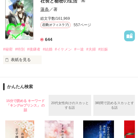
二カ月のふたり暮らしは、

社長と秘密の生活
完
2015.1.9

意地っ張り同士のジレ甘、ラブファイト。

文庫化に伴い

蓮条
／著
限定公開となりました

総文字数/161,969
*.:･.｡**.:･.｡**.:･.｡*

2018．7．29　完結公開

557ページ
恋愛(オフィスラブ)
原題：ツンデレ専務とラブファイト！

会社は仕事をするところです

644
温かい感想とレビューを

―――――――――――――

#秘密
#特別
#後継者
#結婚
#イケメン
#一途
#夫婦
#妊娠
広報課に異動になったばかりの

表紙を見る
恋を知らない24歳

小野田 都

作品を読む
（おのだ みやこ）

.+.

親が決めた相手との結婚から

妖艶な声とモデル並みの容姿をもつ

かんたん検索
無表情な広報課課長30歳

逃れる手段、それは……

森崎 修司

15分で読める キーワード
（もりさき しゅうじ）

20代女性向けのスカッと
3時間で読めるスカッとす
「キングorプリンス」 の
『一流企業に就職すること』

.+.

する話
る話
話
女子の理想を体現化した王子様

と見せかけた腹黒エース28歳

やっとの思いで採用されたのに

桐谷 統吾

（きりたに とうご）

与えられた仕事は
