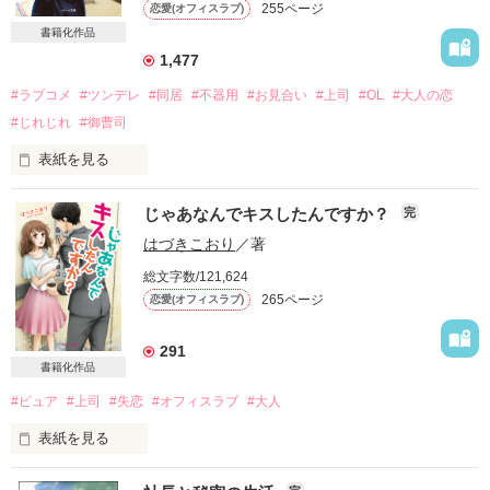
255ページ
恋愛(オフィスラブ)
書籍化作品
1,477
#ラブコメ
#ツンデレ
#同居
#不器用
#お見合い
#上司
#OL
#大人の恋
#じれじれ
#御曹司
表紙を見る
＊改稿前の文章です。文庫には書き下ろし番外編がついていま
じゃあなんでキスしたんですか？
完
す。

はづきこおり
／著
総文字数/121,624
突然、専務から下された同居命令。

265ページ
恋愛(オフィスラブ)
彼は私を惚れさせて振ってやると言う。

291
だけど、どんなに誘惑してきても、

書籍化作品
私は絶対に惚れたりしない。

#ピュア
#上司
#失恋
#オフィスラブ
#大人
だって……負けたくないもの！

表紙を見る
*.:･.｡**.:･.｡**.:･.｡*
