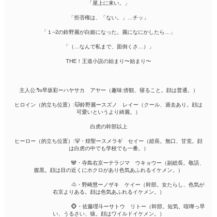
「屋上に来い。」
「拒否権は、「ない。」…チッ」
「１−2の鈴野麗が白姫になった。麗になにかしたら…」
「（…なんで私まで、面倒くさ…）」
THE！王道小説の始まり〜始まり〜
主人公:🐑早坂彩ーハヤサカ アヤー（趣味:傍観、寝ること。顔は普通。）
ヒロイン（的立ち位置）:🐱鈴野麗ースズノ レイー（クール、過去あり。顔は
可愛いというより綺麗。）
白虎の幹部以上
ヒーロー（的立ち位置）:🐻・煌聖ースメラギ セイー（総長。無口、甘党。顔
は白虎の中でも学校でも一番。）
🐼・寺島右京ーテラジマ ウキョウー（副総長。敬語、
腹黒。顔は目の近くにホクロがあり色気あふれるイケメン。）
🐴・野崎慧ーノザキ ケイー（幹部。女たらし、色気が
右京よりある。顔は色気あふれるイケメン。）
🐵・佐藤理斗ーサトウ リトー（幹部。短気、喧嘩っ早
い、うるさい、猿。顔はワイルドイケメン。）