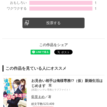
投票する
この作品をシェア
この作品を見ている人にオススメ
お見合い相手は俺様専務!?（仮）新婚生活は
じめます
完
[原題]ツンデレ専務とラブファイト！
藍里まめ
／著
総文字数/123,409