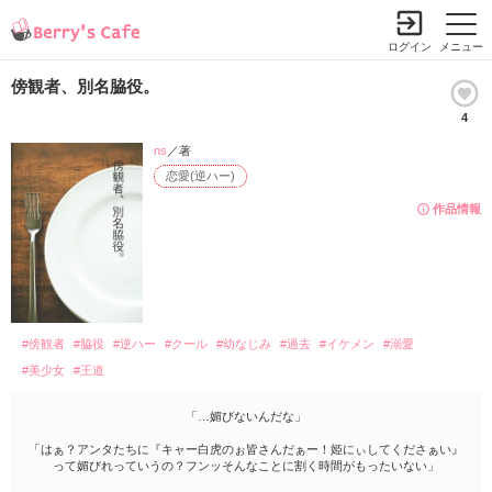
ログイン
メニュー
傍観者、別名脇役。
4
ns
／著
恋愛(逆ハー)
作品情報
#傍観者
#脇役
#逆ハー
#クール
#幼なじみ
#過去
#イケメン
#溺愛
#美少女
#王道
「…媚びないんだな」
「はぁ？アンタたちに『キャー白虎のぉ皆さんだぁー！姫にぃしてくださぁい』
って媚びれっていうの？フンッそんなことに割く時間がもったいない」