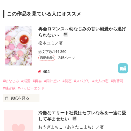
この作品を見ている人にオススメ
再会ロマンス～幼なじみの甘い溺愛から逃げ
られない～
完
松本ユミ
／著
総文字数/144,360
245ページ
恋愛(純愛)
404
#幼なじみ
#溺愛
#再会
#両片想い
#初恋
#スパダリ
#大人の恋
#御曹司
#独占欲
#ハッピーエンド
表紙を見る
冷徹なエリート社長はセフレな私を一途に愛
して孕ませたい
完
幼なじみの哲平に淡い恋心を抱いていた美桜。

おうぎまちこ（あきたこまち）
／著