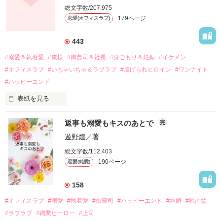
しかし、ある出来事をきっかけに二人の関係は壊れてしまう。

総文字数/207,975
関係修復もできないまま、美桜は両親の離婚によって

179ページ
恋愛(オフィスラブ)
引っ越すことになり、哲平とも離れ離れになった。

それから約十二年後。

443
過去の傷から、二度と会いたくないと思っていた哲平に

#溺愛＆執着愛
#俺様
#御曹司＆社長
#身ごもり＆妊娠
#イケメン
運命のような再会を果たす。

#オフィスラブ
#いちゃいちゃ＆ラブラブ
#虐げられヒロイン
#ワンナイト
そして、ひょんなことから

#ハッピーエンド
酔った勢いで一夜を共にしてしまった。

表紙を見る
さらに、美桜が初めてだと知った哲平は

『責任をとる、結婚しよう』と真っ直ぐに告げてきた。

　おかしな噂を流されて前の職場でうまくいかなかった梅田美
戸惑う美桜とは裏腹に、好きという気持ちを隠すことなく

返事も溺愛もキスのあとで
完
桜は、海外で傷心旅行をしていたところ、日本人美青年と出会
甘やかしてくる。

い、酒の勢いもあり一夜限りの関係となる。

遊野煌
／著
　帰国後、美桜は新しい職場でワンナイトした美青年と再会。
そんなある日、哲平は美桜がストーカー被害に

総文字数/112,403
なんと彼の正体は、とある財閥御曹司にも関わらず、一族を離
遭っていることを知る。

190ページ
恋愛(純愛)
れて起業した新進気鋭の実業家、社内でも冷徹だと評判な社長
美桜を守るため、哲平は同居を提案してきて――。

――御影恭司その人だったのだ――！

　なぜか恭司から飼い猫の世話係を命じられた美桜は、猫の世
158
話を口実にしばしば呼び出された上、二人はいわゆる身体だけ
夏木美桜(なつきみお)

#オフィスラブ
#溺愛
#執着愛
#御曹司
#ハッピーエンド
#結婚
#独占欲
✕

#ラブラブ
#職業ヒーロー
#上司
鳴海哲平 (なるみてっぺい)
