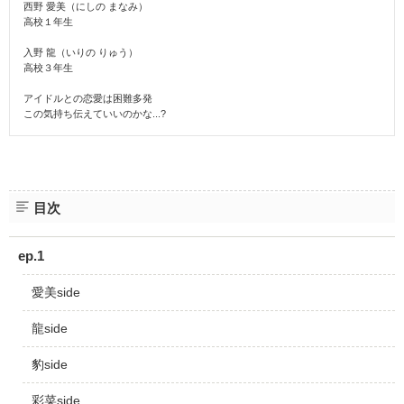
西野 愛美（にしの まなみ）
高校１年生
入野 龍（いりの りゅう）
高校３年生
アイドルとの恋愛は困難多発
この気持ち伝えていいのかな...?
目次
ep.1
愛美side
龍side
豹side
彩菜side