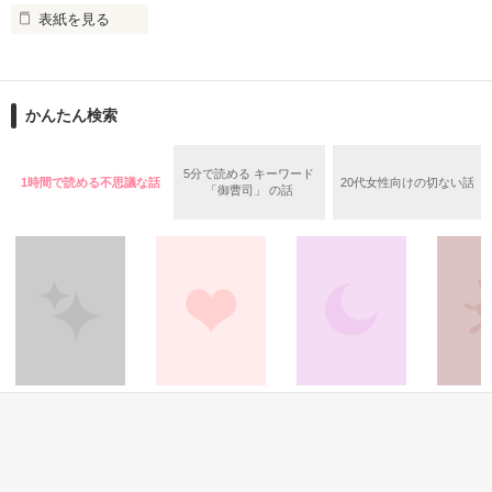
表紙を見る
作品を読む
止まっていたはずの二人の時間が、再び動き出す。

舞川雛子（26）は大手お菓子メーカー、三日月製菓コーポレー
再会から始まる、溺愛ラブ。

ションの企画戦略室で働いている。

また雛子には2年前から付き合いはじめ、半年前から同棲を始
2026.6.5～2026.7.25

かんたん検索
めた、同期で恋人の石垣守（26）がいるのだが、後輩の姫原由
羅（24）との浮気が発覚した上、いつのまにか元カノにされて
いた。

5分で読める キーワード
1時間で読める不思議な話
20代女性向けの切ない話
守と由羅から『便利屋雛子』と馬鹿にされ、一人こっそり泣い
「御曹司」 の話
＊以前、公開していた話の改稿版です＊

ていた雛子に、企画戦略室の上司である雪瀬鷹哉（29）が
『──俺と結婚してくれないか』といきなりプロポーズをしてき
た上、同居まで提案してきて──？

鷹哉『宜しくな、俺の雛子』🦅

雛子『俺の……ひぃ、雛子？！！！』🐥

作品を読む
シゴデキで冷徹な上司が見せる素顔は、なぜか想像以上に甘く
て……🐥💓🦅

その他
恋愛(その他)
ファンタジー
ホラー・
窓越しのエマ
小さなお嬢様～執
約束は森の中～導
求命
※表紙も作中使用の画像も全てフリー素材です。

事偏～
かれて～
※執筆期間2026.6.3〜7.20完結です。　

えりじうむ／著
mz／著
yuka❤／著
椿木香瑠／著
※他サイトさんにて恋愛トレンド1位でした〜良かったら読ん