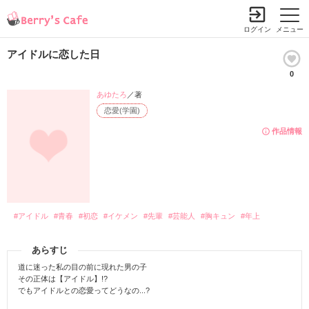
ログイン
メニュー
アイドルに恋した日
0
あゆたろ
／著
恋愛(学園)
作品情報
#アイドル
#青春
#初恋
#イケメン
#先輩
#芸能人
#胸キュン
#年上
あらすじ
道に迷った私の目の前に現れた男の子
その正体は【アイドル】!?
でもアイドルとの恋愛ってどうなの...?