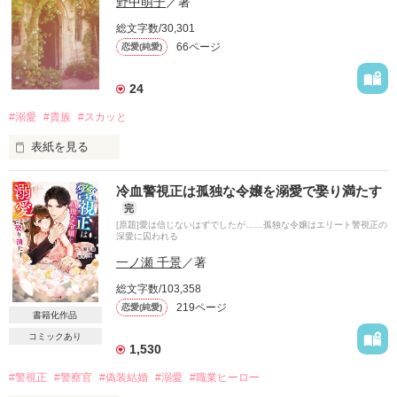
野中萌子
／著
総文字数/30,301
66ページ
恋愛(純愛)
『今夜の晩飯はお前の大好きな松坂牛のステーキだ！！』

24
#溺愛
#貴族
#スカッと
『麻有あんたが欲しかったリン君のサイン色紙あげる！！』

表紙を見る
初めましての方も、こんにちはの方も、野中萌子です。

冷血警視正は孤独な令嬢を溺愛で娶り満たす
留学先のアメリカから帰国した私に家族は過剰なほど優しい。

完
今作は久しぶりに現代を離れて、ヒストリカルロマンです。

[原題]愛は信じないはずでしたが……孤独な令嬢はエリート警視正の
懐かしくもあり手探り感もあり、ストーリーを膨らませており
深愛に囚われる
ます。

一ノ瀬 千景
／著
家族のお願いは一つ！！

溺愛×スカッとを皆様にお届けできることを願いつつ。
総文字数/103,358
219ページ
恋愛(純愛)
書籍化作品
『結生(ﾕｷ）様と結婚して！！！』

コミックあり
作品を読む
1,530
#警視正
#警察官
#偽装結婚
#溺愛
#職業ヒーロー
結生様？
