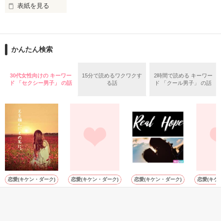
表紙を見る
愛を信じない孤独な令嬢と愛を切り捨ててきたエリート警視
交際相手の子を妊娠してしまった双子の姉・摩有(ﾏﾕ）の代わり
正。

に見ず知らずの男性と結婚するコトになりました・・・

かんたん検索
「君は自分の身を守るため、俺は出世のため。俺たちはきっと
いい夫婦になれる」

30代女性向けの キーワー
15分で読めるワクワクす
2時間で読める キーワー
結婚式は人生最高の１日と言いますが…私には最悪の1日でし
やむを得ない事情から始まった偽りの結婚生活。すぐに離婚す
ド 「セクシー男子」 の話
る話
ド 「クール男子」 の話
た。

る予定だったのに……。

「俺が愛を教えてやる」

相手は眼鏡の似合う現役大学生の超イケメン社長。

しかし、眼鏡はダテ、実は『夜の帝王』！？

ーー君を、あなたを、どうしようもないほどに愛してしまっ
た。

恋愛(キケン・ダーク)
恋愛(キケン・ダーク)
恋愛(キケン・ダーク)
恋愛(キケ
新居にはイケメン兄弟？

光を掴んだその先
俺様ホストに愛さ
REAL HOPE Ⅱ
Night La
に。
れて
Snake
プラネット／著
◇理人◆／著
miNato／著
鯵哉／著
浮気性の社長と身代わり花嫁の
