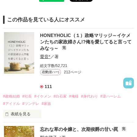
この作品を見ている人にオススメ
HONEYHOLIC（１）政略マリッジ～イケメ
ンたちの家政婦さん!?俺を愛してると言って
みなっ～
完
愛音*
／著
総文字数/52,721
212ページ
恋愛(逆ハー)
111
#政略結婚
#社長
#イケメン
#白石家
#俺様
#身代わり
#逆ハーレム
#アイドル
#ツンデレ
#家族
表紙を見る
『麻有…ママのいちばん、大切にしてるダイヤのネックレスを
忘れな草の令嬢と、次期侯爵の甘い罠
完
あ・げ・る！！』
