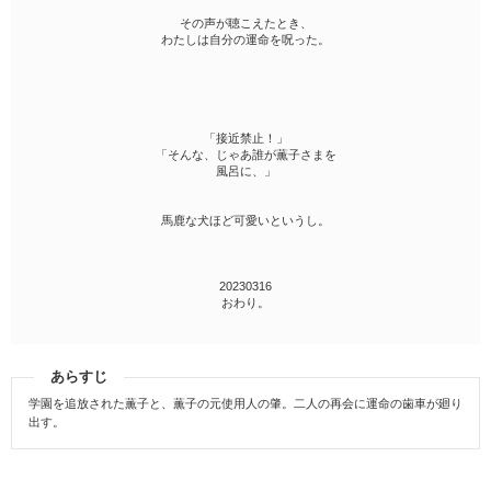
その声が聴こえたとき、
わたしは自分の運命を呪った。
「接近禁止！」
「そんな、じゃあ誰が薫子さまを
風呂に、」
馬鹿な犬ほど可愛いというし。
20230316
おわり。
あらすじ
学園を追放された薫子と、薫子の元使用人の肇。二人の再会に運命の歯車が廻り
出す。