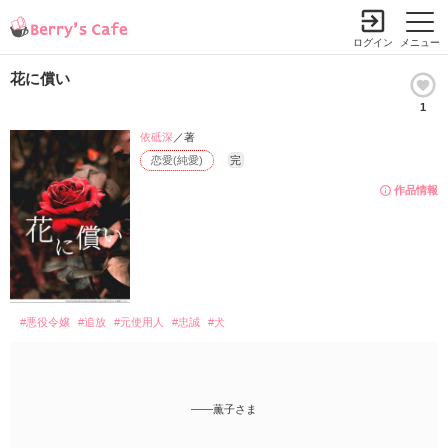
ログイン
メニュー
花に償い
1
依砥深
／著
恋愛(純愛)
完
作品情報
#悪役令嬢
#追放
#元使用人
#忠誠
#犬
――薫子さま