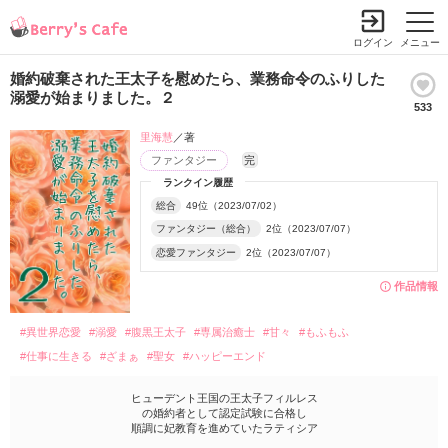
ログイン
メニュー
婚約破棄された王太子を慰めたら、業務命令のふりした
溺愛が始まりました。２
533
里海慧
／著
ファンタジー
完
ランクイン履歴
総合
49位（2023/07/02）
ファンタジー（総合）
2位（2023/07/07）
恋愛ファンタジー
2位（2023/07/07）
作品情報
#異世界恋愛
#溺愛
#腹黒王太子
#専属治癒士
#甘々
#もふもふ
#仕事に生きる
#ざまぁ
#聖女
#ハッピーエンド
ヒューデント王国の王太子フィルレス
の婚約者として認定試験に合格し
順調に妃教育を進めていたラティシア