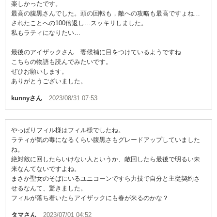
楽しかったです。
最高の腹黒さんでした。頭の回転も，敵への攻略も最高ですょね…
されたことへの100倍返し…スッキリしました。
私もラティになりたい…
最後のアイザックさん…妻候補に目をつけているようですね…
こちらの物語も読んでみたいです。
ぜひお願いします。
ありがとうございました。
kunny
さん
2023/08/31 07:53
やっぱりフィル様はフィル様でしたね。
ラティが気の毒になるくらい腹黒さもグレードアップしていました
ね。
絶対敵に回したらいけない人というか、敵回したら最後で明るい未
来なんてないですよね。
まさか聖女のそばにいるユニコーンですら力技で自分と主従契約さ
せるなんて、驚きました。
フィルが落ち着いたらアイザックにも春が来るのかな？
タマ
さん
2023/07/01 04:52