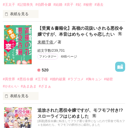
#王太子
#記憶喪失
#伯爵令嬢
#結婚
#庶子
#妃
#秘密
#過去
表紙を見る
にわか伯爵令嬢のパトリシアは強欲な父からの命令に驚愕し
【受賞＆書籍化】高嶺の花扱いされる悪役令
た。

嬢ですが、本音はめちゃくちゃ恋したい
完
「深窓の令嬢という噂が殿下のお耳にも届いているだろう。お
来栖千依
／著
膳立てはした。後はお前次第。頑張りなさい」

総文字数/239,701
446ページ
ファンタジー
（まさか、私に王太子妃になれというの!?）

母の治療費と引き換えに政略結婚させるとは聞かされていた
520
が、まさか妃の座を狙えとは。

#異世界
#悪役令嬢
#王子様
#婚約破棄
#ラブコメ
#胸キュン
#秘密
（無理よ。村娘として生まれて、貴族になったのはたった一年
#かわいい
#あまあま
#ざまぁ
前なのに）

表紙を見る
しかし花嫁を決める舞踏会で気高く麗しい王太子がパトリシア
の前に立つ。

＃第10回ネット小説大賞で小説賞を受賞しました。

追放された悪役令嬢ですが、モフモフ付き!?
　マッグガーデン様より書籍化されます。刊行時期などは続報
スローライフはじめました
完
「パトリシア嬢、私と踊っていただけますか？」

をお待ちください。

[原題]悪役令嬢に転生してフラグ通り退学になったので田舎で苺カフ
ェを始めたら、モフモフの餌付けに成功しました
「申し訳ございません。私はダンスが苦手なので王太子殿下の