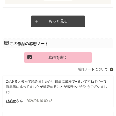
う。絶対に敵に回したら明るい未来なんて望めない。そこまで愛
されてしまったラティ‥彼女の未来だけは明るいのかな？
もっと見る
この作品の感想ノート
感想を書く
感想ノートについて
2があると知って読みましたが、最高に最愛で♥️良いですね🎵(^ー^)
腹黒黒に成ってましたが😅読めることが出来ありがとうございまし
た❗
ひめか
さん
2024/01/10 00:48