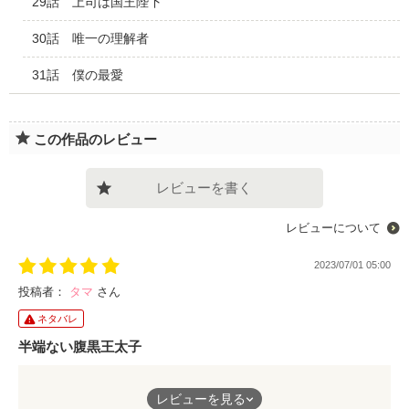
29話 上司は国王陛下
30話 唯一の理解者
31話 僕の最愛
この作品のレビュー
レビューを書く
レビューについて
2023/07/01 05:00
投稿者：
タマ
さん
ネタバレ
半端ない腹黒王太子
以前にも増して、ラティの為ならなんでも規格外な事をやっての
レビューを見る
けるフィル様。ユニコーンですら力技で自分のものにしてしま