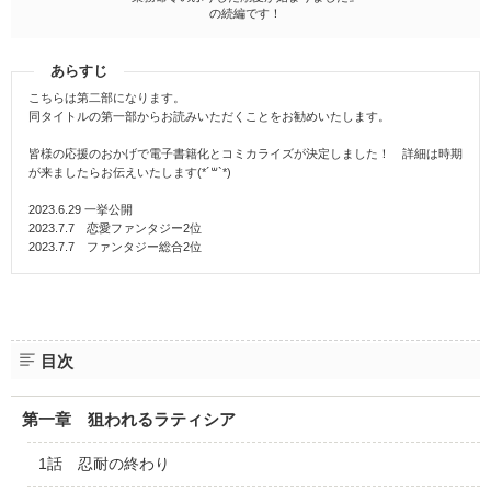
の続編です！
あらすじ
こちらは第二部になります。
同タイトルの第一部からお読みいただくことをお勧めいたします。
皆様の応援のおかげで電子書籍化とコミカライズが決定しました！ 詳細は時期
が来ましたらお伝えいたします(*´꒳`*)
2023.6.29 一挙公開
2023.7.7 恋愛ファンタジー2位
2023.7.7 ファンタジー総合2位
目次
第一章 狙われるラティシア
1話 忍耐の終わり