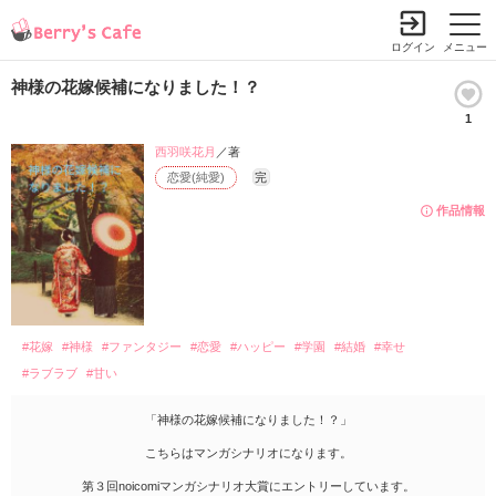
ログイン
メニュー
神様の花嫁候補になりました！？
1
西羽咲花月
／著
恋愛(純愛)
完
作品情報
#花嫁
#神様
#ファンタジー
#恋愛
#ハッピー
#学園
#結婚
#幸せ
#ラブラブ
#甘い
「神様の花嫁候補になりました！？」
こちらはマンガシナリオになります。
第３回noicomiマンガシナリオ大賞にエントリーしています。