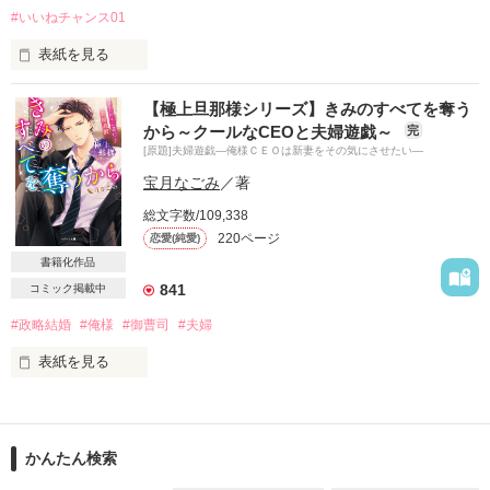
#いいねチャンス01
表紙を見る
作品を読む
【極上旦那様シリーズ】きみのすべてを奪う
わけあって“無職・家無し”になった私は

から～クールなCEOと夫婦遊戯～
完
[原題]夫婦遊戯―俺様ＣＥＯは新妻をその気にさせたい―
なぜか超大手商社の秘書課で働くことになって

宝月なごみ
／著
なぜかその会社のイケメン専務と同居することに……

総文字数/109,338
220ページ
恋愛(純愛)
更には、彼の偽の恋人に……！？

書籍化作品
841
コミック掲載中
私は偽彼女のはずが、なんだか甘やかされ始めて。

#政略結婚
#俺様
#御曹司
#夫婦
表紙を見る
……だけど、、、

目前に迫った政略結婚に反抗して

仕事と家を無くした私(24歳)

ひと晩だけの冒険をするつもりだった。

Yuma WAKATSUKI

かんたん検索
若月 結麻

相手は友人の紹介で出会った
