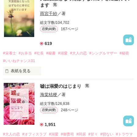
ます
完
雨宮千紗
／著
総文字数/104,702
167ページ
恋愛(純愛)
619
#栄養士
#お弁当
#社長
#秘書
#溺愛
#大人の恋
#シングルマザー
#秘密
#いいねチャンス01
表紙を見る
林田　茉莉花（はやしだ　まりか）22歳。弁当屋の看板娘。

嘘は溺愛のはじまり
完
唯一の肉親である母親に先立たれ、天涯孤独となった茉莉花。
海棠桔梗
／著
街の弁当屋さんで働いており、生活は苦しいが待ち前の明るさ
総文字数/126,838
と努力で前向きに歩んでいる。

248ページ
恋愛(純愛)
そんな彼女の前に現れた1人の男性。実の父親からの依頼で来
たと言われ困惑する。

1,951
#大人の恋
#オフィスラブ
#溺愛
#御曹司
#同居
#甘々
#切ない
#トラウマ
2022．10．9完結