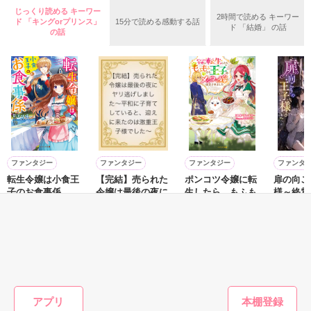
女性慣れしていそうな男性。

じっくり読める キーワー
×

2時間で読める キーワー
ド 「キングorプリンス」
15分で読める感動する話
ド 「結婚」 の話
の話
優しくてイケメンで

御曹司で偽恋人な彼(32歳)

会話もお酒の飲み方も

Ibuki SHINOMIYA

大人の余裕でリードしてくれる。

篠宮 伊吹

だけど……。

……だけど、

彼には、想う女性がいた……

「俺の毒に侵されたら困るだろ？」

この関係、一体どうなるの……？

ファンタジー
ファンタジー
ファンタジー
ファンタ
時折こぼれる妖しげなセリフに

転生令嬢は小食王
【完結】売られた
ポンコツ令嬢に転
扉の向こ
サディスティックな表情に

＊＊＊

子のお食事係
令嬢は最後の夜に
生したら、もふも
様～終電
ヤリ逃げしまし
ふから王子のメシ
界社畜O
甘沢林檎／著
なんとなく。ちょっとだけ。

『ベリカフェ王道シチュ♡コンテスト』

た〜平和に子育て
ウマ嫁に任命され
のドアを
やきいもほくほく
江本マシメサ／著
りわ あ
危険な香りがしたのだ。

にて【佳作】をいただきました！

していると、迎え
ました
異世界と
／著
に来たのは激重王
いました
そして、朝を迎えてみれば――。

ありがとうございます！

子様でした〜
もっと見る
＊＊＊

＊

かんたん検索の条件を変える
アプリ
ベリーズカフェ　週間ランキング
